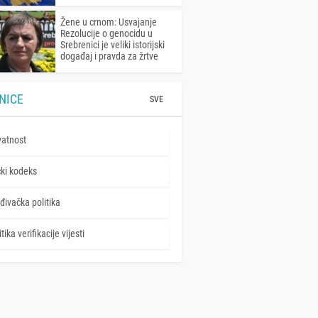
Žene u crnom: Usvajanje
Rezolucije o genocidu u
Srebrenici je veliki istorijski
događaj i pravda za žrtve
NICE
SVE
vatnost
čki kodeks
đivačka politika
tika verifikacije vijesti