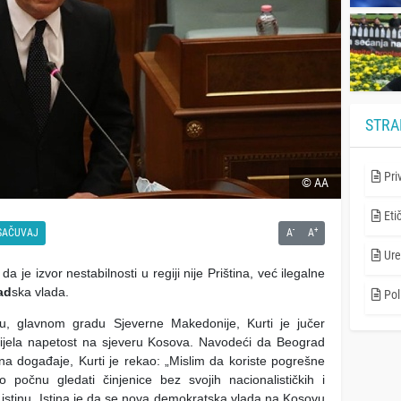
STRA
Pri
© AA
Eti
-
+
SAČUVAJ
A
A
Ure
a je izvor nestabilnosti u regiji nije Priština, već ilegalne
ad
ska vlada.
Poli
u, glavnom gradu Sjeverne Makedonije, Kurti je jučer
odnijela napetost na sjeveru Kosova. Navodeći da Beograd
 na događaje, Kurti je rekao: „Mislim da koriste pogrešne
 počnu gledati činjenice bez svojih nacionalističkih i
i istinu. Istina je da se nova demokratska vlada na Kosovu