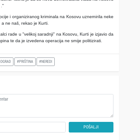
."
upcije i organiziranog kriminala na Kosovu uznemirila neke
 a ne naš, rekao je Kurti.
alci rade u "velikoj saradnji" na Kosovu, Kurti je izjavio da
upina te da je izvedena operacija ne smije politizirati.
EOGRAD
#PRIŠTINA
#NEREDI
POŠALJI