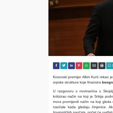
Kosovski premijer Albin Kurti rekao je d
srpske strukture koje finansira
beogr
U razgovoru s novinarima u Skoplj
kritizirao način na koji je Srbija p
mora promijeniti način na koji gleda
naočale kada gledaju činjenice. Ako
šovinističkih naočala, počet će uviđat