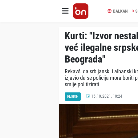
BALKAN
S
Kurti: "Izvor nestab
već ilegalne srpske
Beograda"
Rekavši da srbijanski i albanski kr
izjavio da se policija mora boriti 
smije politizirati
15.10.2021, 10:24
REGION