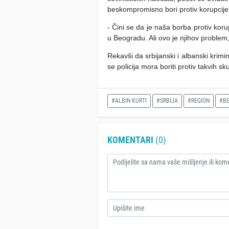
beskompromisno bori protiv korupcije 
- Čini se da je naša borba protiv kor
u Beogradu. Ali ovo je njihov problem,
Rekavši da srbijanski i albanski krimin
se policija mora boriti protiv takvih sk
#ALBIN KURTI
#SRBIJA
#REGION
#B
KOMENTARI
(0)