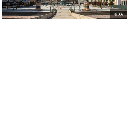
© AA
-
+
SAČUVAJ
A
A
Studija koju je objavio australijski Institut za ekonomiju i mir (IEP)
otkrila je da je Sjeverna Makedonija najsigurnija zemlja Zapadnog
Balkana.
Prema istraživanju, Sjeverna Makedonija zauzima 40.
mjesto u svijetu, slijedi je Island na prvom mjestu i Afganistan na
posljednjem mjestu.
Sjevernu Makedoniju slijede Srbija na 44. mjestu, Albanija na 48.
mjestu, Crna Gora na 51. mjestu, Bosna i Hercegovina na 72.
mjestu i Kosovo na 80. mjestu.
Prema podacima Instituta, većina zemalja Zapadnog Balkana
napreduje prema miru, sigurnosti i unutrašnjoj stabilnosti, piše
Time
Balkan
.
#BIH
#CRNA GORA
#KOSOVO
#SJEVERNA MAKEDONIJA