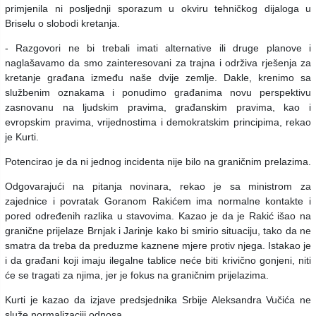
primjenila ni posljednji sporazum u okviru tehničkog dijaloga u
Briselu o slobodi kretanja.
- Razgovori ne bi trebali imati alternative ili druge planove i
naglašavamo da smo zainteresovani za trajna i održiva rješenja za
kretanje građana između naše dvije zemlje. Dakle, krenimo sa
službenim oznakama i ponudimo građanima novu perspektivu
zasnovanu na ljudskim pravima, građanskim pravima, kao i
evropskim pravima, vrijednostima i demokratskim principima, rekao
je Kurti.
Potencirao je da ni jednog incidenta nije bilo na graničnim prelazima.
Odgovarajući na pitanja novinara, rekao je sa ministrom za
zajednice i povratak Goranom Rakićem ima normalne kontakte i
pored određenih razlika u stavovima. Kazao je da je Rakić išao na
granične prijelaze Brnjak i Jarinje kako bi smirio situaciju, tako da ne
smatra da treba da preduzme kaznene mjere protiv njega. Istakao je
i da građani koji imaju ilegalne tablice neće biti krivično gonjeni, niti
će se tragati za njima, jer je fokus na graničnim prijelazima.
Kurti je kazao da izjave predsjednika Srbije Aleksandra Vučića ne
služe normalizaciji odnosa.