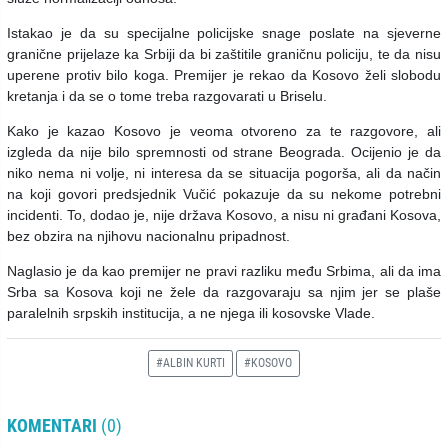
Istakao je da su specijalne policijske snage poslate na sjeverne
granične prijelaze ka Srbiji da bi zaštitile graničnu policiju, te da nisu
uperene protiv bilo koga. Premijer je rekao da Kosovo želi slobodu
kretanja i da se o tome treba razgovarati u Briselu.
Kako je kazao Kosovo je veoma otvoreno za te razgovore, ali
izgleda da nije bilo spremnosti od strane Beograda. Ocijenio je da
niko nema ni volje, ni interesa da se situacija pogorša, ali da način
na koji govori predsjednik Vučić pokazuje da su nekome potrebni
incidenti. To, dodao je, nije država Kosovo, a nisu ni građani Kosova,
bez obzira na njihovu nacionalnu pripadnost.
Naglasio je da kao premijer ne pravi razliku među Srbima, ali da ima
Srba sa Kosova koji ne žele da razgovaraju sa njim jer se plaše
paralelnih srpskih institucija, a ne njega ili kosovske Vlade.
#ALBIN KURTI
#KOSOVO
KOMENTARI
(0)