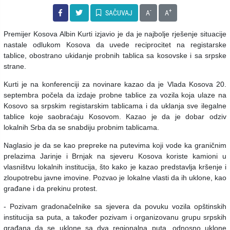
-
+
SAČUVAJ
A
A
Premijer Kosova Albin Kurti izjavio je da je najbolje rješenje situacije
nastale odlukom Kosova da uvede reciprocitet na registarske
tablice, obostrano ukidanje probnih tablica sa kosovske i sa srpske
strane.
Kurti je na konferenciji za novinare kazao da je Vlada Kosova 20.
septembra počela da izdaje probne tablice za vozila koja ulaze na
Kosovo sa srpskim registarskim tablicama i da uklanja sve ilegalne
tablice koje saobraćaju Kosovom. Kazao je da je dobar odziv
lokalnih Srba da se snabdiju probnim tablicama.
Naglasio je da se kao prepreke na putevima koji vode ka graničnim
prelazima Jarinje i Brnjak na sjeveru Kosova koriste kamioni u
vlasništvu lokalnih institucija, što kako je kazao predstavlja kršenje i
zloupotrebu javne imovine. Pozvao je lokalne vlasti da ih uklone, kao
građane i da prekinu protest.
- Pozivam gradonačelnike sa sjevera da povuku vozila opštinskih
institucija sa puta, a također pozivam i organizovanu grupu srpskih
građana da se uklone sa dva regionalna puta, odnosno uklone