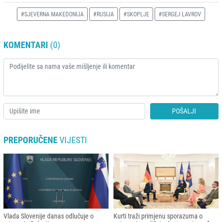
#SJEVERNA MAKEDONIJA
#RUSIJA
#SKOPLJE
#SERGEJ LAVROV
KOMENTARI
(0)
POŠALJI
PREPORUČENE
VIJESTI
Vlada Slovenije danas odlučuje o
Kurti traži primjenu sporazuma o