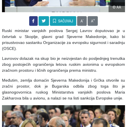
© AA
-
+
SAČUVAJ
A
A
Ruski ministar vanjskih poslova Sergej Lavrov doputovao je u
četvrtak u Skoplje, glavni grad Sjeverne Makedonije, kako bi
prisustvovao sastanku Organizacije za evropsku sigurnost i saradnju
(OSCE).
Lavrovov dolazak na skup bio je neizvjestan do posljednjeg trenutka
zbog postojećih ograničenja letova ruskim avionima u evropskom
zračnom prostoru i ličnih ograničenja prema ministru.
Međutim, zemlja domaćin Sjeverna Makedonija i Grčka otvorile su
zračni prostor, dok je Bugarska odbila zbog toga što je
glasnogovornica ruskog Ministarstva vanjskih poslova Maria
Zakharova bila u avionu, a nalazi se na listi sankcija Evropske unije.