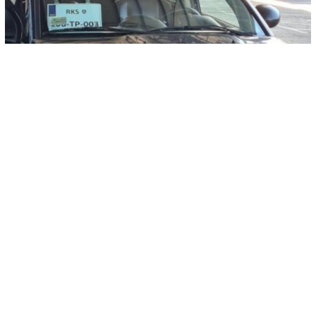
© AA
-
+
SAČUVAJ
A
A
Prema ranijoj odluci Vlade Kosova, danas je posljednji dan
jednomjesečnog roka za preregistraciju vozila sa starih srpskih na
RKS tablice, međutim zbog interesovanja građana zatraženo je da
se rok produži za 15 dana.
Zamjenik direktora policije za region Sjever Veton Elshani potvrdio je
za AA da je zbog interesovanja građana upućen zahtev Ministarstvu
unutrašnjih poslova Kosova da se rok za preregistraciju vozila, uz
finansijske olakšice, produži za 15 dana. Kako je naveo, sada je na
Vladi da donese odluku u vezi s tim zahtjevom.