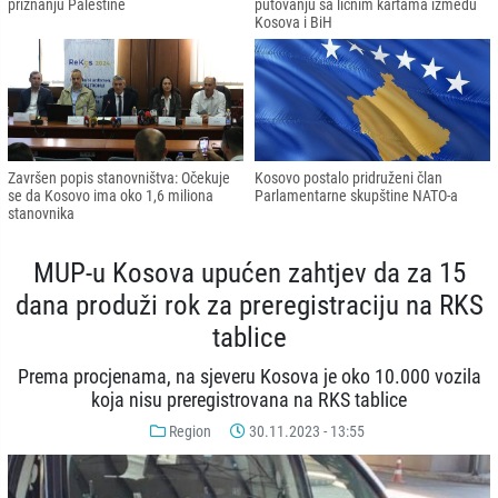
priznanju Palestine
putovanju sa ličnim kartama između
Kosova i BiH
Završen popis stanovništva: Očekuje
Kosovo postalo pridruženi član
se da Kosovo ima oko 1,6 miliona
Parlamentarne skupštine NATO-a
stanovnika
MUP-u Kosova upućen zahtjev da za 15
dana produži rok za preregistraciju na RKS
tablice
Prema procjenama, na sjeveru Kosova je oko 10.000 vozila
koja nisu preregistrovana na RKS tablice
Region
30.11.2023 - 13:55