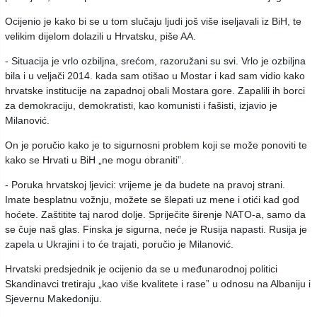
Ocijenio je kako bi se u tom slučaju ljudi još više iseljavali iz BiH, te
velikim dijelom dolazili u Hrvatsku, piše AA.
- Situacija je vrlo ozbiljna, srećom, razoružani su svi. Vrlo je ozbiljna
bila i u veljači 2014. kada sam otišao u Mostar i kad sam vidio kako
hrvatske institucije na zapadnoj obali Mostara gore. Zapalili ih borci
za demokraciju, demokratisti, kao komunisti i fašisti, izjavio je
Milanović.
On je poručio kako je to sigurnosni problem koji se može ponoviti te
kako se Hrvati u BiH „ne mogu obraniti”.
- Poruka hrvatskoj ljevici: vrijeme je da budete na pravoj strani.
Imate besplatnu vožnju, možete se šlepati uz mene i otići kad god
hoćete. Zaštitite taj narod dolje. Spriječite širenje NATO-a, samo da
se čuje naš glas. Finska je sigurna, neće je Rusija napasti. Rusija je
zapela u Ukrajini i to će trajati, poručio je Milanović.
Hrvatski predsjednik je ocijenio da se u međunarodnoj politici
Skandinavci tretiraju „kao više kvalitete i rase” u odnosu na Albaniju i
Sjevernu Makedoniju.