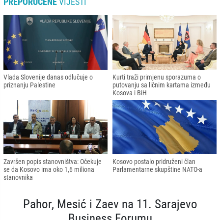
PREPORUČENE
VIJESTI
Vlada Slovenije danas odlučuje o
Kurti traži primjenu sporazuma o
priznanju Palestine
putovanju sa ličnim kartama između
Kosova i BiH
Završen popis stanovništva: Očekuje
Kosovo postalo pridruženi član
se da Kosovo ima oko 1,6 miliona
Parlamentarne skupštine NATO-a
stanovnika
Pahor, Mesić i Zaev na 11. Sarajevo
Business Forumu