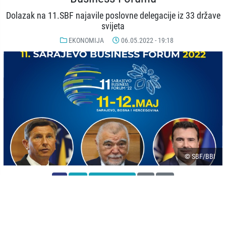
Dolazak na 11.SBF najavile poslovne delegacije iz 33 države
svijeta
EKONOMIJA
06.05.2022 - 19:18
© SBF/BBI
-
+
SAČUVAJ
A
A
Predsjednik Republike Slovenije Borut Pahor potvrdio je dolazak i
učešće na vodećoj poslovno-investicijskoj konferenciji Jugoistočne
Evrope 11. Sarajevo Business Forumu. Pahor će, uz