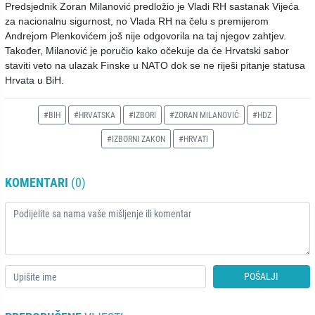
Predsjednik Zoran Milanović predložio je Vladi RH sastanak Vijeća
za nacionalnu sigurnost, no Vlada RH na čelu s premijerom
Andrejom Plenkovićem još nije odgovorila na taj njegov zahtjev.
Također, Milanović je poručio kako očekuje da će Hrvatski sabor
staviti veto na ulazak Finske u NATO dok se ne riješi pitanje statusa
Hrvata u BiH.
#BIH
#HRVATSKA
#IZBORI
#ZORAN MILANOVIĆ
#HDZ
#IZBORNI ZAKON
#HRVATI
KOMENTARI
(0)
POŠALJI