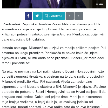
© AA
-
+
SAČUVAJ
A
A
Predsjednik Republike Hrvatske Zoran Milanović danas je u Puli
komentirao stanje u susjednoj Bosni i Hercegovini, pri čemu je
kritizirao i poteze hrvatskog premijera Andreja Plenkovića, ocijenivši
da je situacija u BiH ozbiljna.
Između ostaloga, Milanović se u izjavi za medije prilikom posjeta Puli
osvrnuo na ulogu premijera Plenkovića te naveo kako će „njemu
pljeskati u Livnu, ali mu onda neće pljeskati u Briselu, jer mora doći
tamo i pokloniti se”.
Na pitanje novinara na koji način stanje u Bosni i Hercegovini može
ugroziti sigurnost Hrvatske, s obzirom na to da je ranije predsjednik
Milanović predložio Vladi RH sastanak Vijeća za nacionalnu
sigurnost o temi izbora u oktobru u BiH, Milanović je izjavio:
„Recimo
da dođe do pobune u Bosni i Hercegovini, da se Hrvati otcijepe ili da
proglase treći entitet. Dakle, oni prijete time. Meni je to ekstremno,
to je krajnja varijanta, u kojoj ću ih ja, uz ovakvog jadnika od
premijera, morati podržati. Ja ovo radim zato da se ovo izbjegne.”