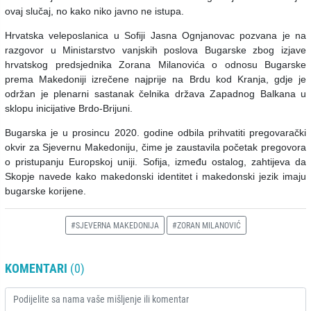
ovaj slučaj, no kako niko javno ne istupa.
Hrvatska veleposlanica u Sofiji Jasna Ognjanovac pozvana je na
razgovor u Ministarstvo vanjskih poslova Bugarske zbog izjave
hrvatskog predsjednika Zorana Milanovića o odnosu Bugarske
prema Makedoniji izrečene najprije na Brdu kod Kranja, gdje je
održan je plenarni sastanak čelnika država Zapadnog Balkana u
sklopu inicijative Brdo-Brijuni.
Bugarska je u prosincu 2020. godine odbila prihvatiti pregovarački
okvir za Sjevernu Makedoniju, čime je zaustavila početak pregovora
o pristupanju Europskoj uniji. Sofija, između ostalog, zahtijeva da
Skopje navede kako makedonski identitet i makedonski jezik imaju
bugarske korijene.
#SJEVERNA MAKEDONIJA
#ZORAN MILANOVIĆ
KOMENTARI
(0)