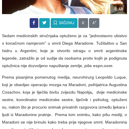
© AA
-
+
SAČUVAJ
A
A
Sedam medicinskih stručnjaka optuženo je za "jednostavno ubistvo
s konačnom namjerom" u smrti Diega Maradone. Tužilaštvo u San
Isidru u Argentini, koje je otvorilo istragu o smrti argentinske
legende, zatražilo je od sudije da osobama protiv kojih je podignuta
optužnica nije dozvoljeno napuštanje zemlje, piše
espn.com
Prema pisanjima pomenutog medija, neurohirurg Leopoldo Luque,
koji je obavljao operaciju mozga na Maradoni, psihijatrica Augustina
Cosachov, koja je liječila bivšu zvijezdu Napolija
,
dvije medicinske
sestre, koordinator medicinske sestre, liječnik i psiholog, optuženi
su, nakon što je procurio snimak privatnih razgovora između ljekara i
ljudi iz Maradonine pratnje. Prema tom snimku, kako pišu mediji, o
Maradoni se nije brinulo kako treba prije njegove smrti.
Maradonina