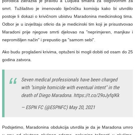
porodica zatražila je pravdu a Luquea smatra za odgovornim za
smrt. Tužilaštvo je imenovalo liječničku komisiju kako bi utvrdilo
postoje li dokazi o krivičnom ubistvu Maradonina medicinskog tima.
Odbor je u izvještaju otkrio da je medicinski tim koji je prisustvovao
Maradoni prije njegove smrti djelovao na "neprimjeren, manjkav i
nepromišljen način" i prepustio ga "samom sebi".
Ako budu proglašeni krivima, optuženi bi mogli dobiti od osam do 25
godina zatvora.
Seven medical professionals have been charged
with "simple homicide with eventual intent" in the
death of Diego Maradona.
https://t.co/29oJyfqIKk
— ESPN FC (@ESPNFC)
May 20, 2021
Podsjetimo, Maradonina obdukcija utvrdila je da je Maradona umro
u snu od akutnog plućnog edema, nakupina tečnosti u plućima,