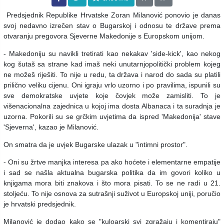
Predsjednik Republike Hrvatske Zoran Milanović ponovio je danas
svoj nedavno izrečen stav o Bugarskoj i odnosu te države prema
otvaranju pregovora Sjeverne Makedonije s Europskom unijom.
- Makedoniju su navikli tretirati kao nekakav 'side-kick', kao nekog
kog šutaš sa strane kad imaš neki unutarnjopolitički problem kojeg
ne možeš riješiti. To nije u redu, ta država i narod do sada su platili
prilično veliku cijenu. Oni igraju vrlo uzorno i po pravilima, ispunili su
sve demokratske uvjete koje čovjek može zamisliti. To je
višenacionalna zajednica u kojoj ima dosta Albanaca i ta suradnja je
uzorna. Pokorili su se grčkim uvjetima da ispred 'Makedonija' stave
'Sjeverna', kazao je Milanović.
On smatra da je uvjek Bugarske ulazak u "intimni prostor".
- Oni su žrtve manjka interesa pa ako hoćete i elementarne empatije
i sad se našla aktualna bugarska politika da im govori koliko u
knjigama mora biti znakova i što mora pisati. To se ne radi u 21.
stoljeću. To nije osnova za sutrašnji suživot u Europskoj uniji, poručio
je hrvatski predsjednik.
Milanović je dodao kako se "kuloarski svi zgražaju i komentiraju"