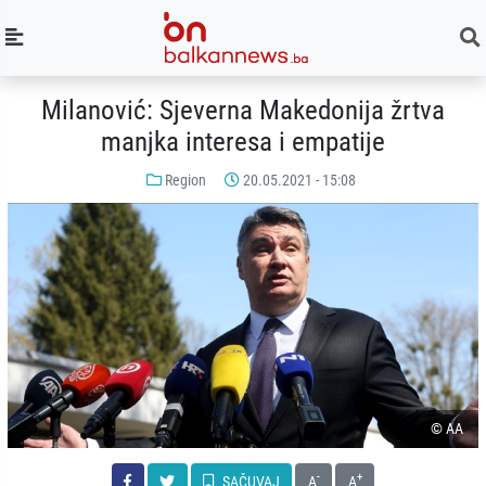
Milanović: Sjeverna Makedonija žrtva
manjka interesa i empatije
Region
20.05.2021 - 15:08
© AA
-
+
SAČUVAJ
A
A