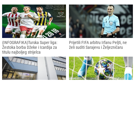
(INFOGRAFIKA)Turska Super liga:
Prijetili FIFA arbitru Irfanu Peljti, ne
Žestoka borba Džeke i Icardija za
želi suditi Sarajevu i Željezničaru
titulu najboljeg strijelca
Potvrđeno iz N/FSBiH: Prijateljska
Izraelski mediji: Prijateljska utakmica
utakmica s Izraelom otkazana
BiH – Izrael otkazana