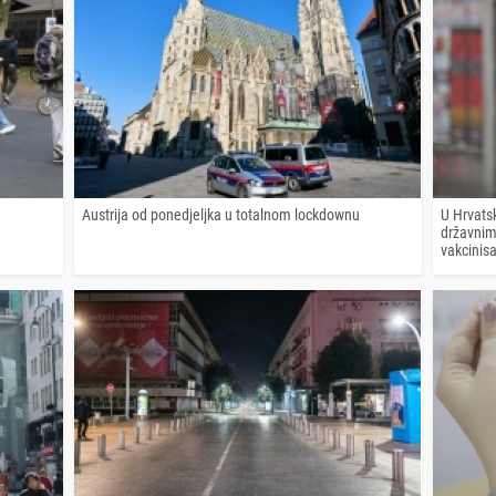
Austrija od ponedjeljka u totalnom lockdownu
U Hrvats
državnim
vakcinis