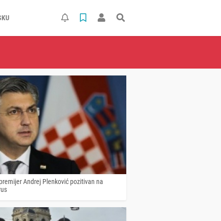
SKU
premijer Andrej Plenković pozitivan na
rus