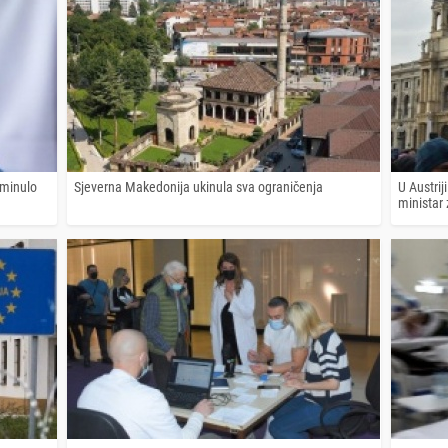
eminulo
Sjeverna Makedonija ukinula sva ograničenja
U Austrij
ministar