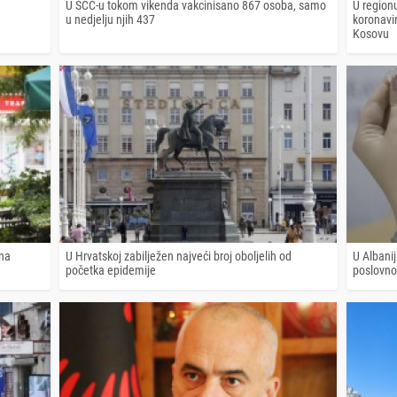
U SCC-u tokom vikenda vakcinisano 867 osoba, samo
U region
u nedjelju njih 437
koronavir
Kosovu
ana
U Hrvatskoj zabilježen najveći broj oboljelih od
U Albani
početka epidemije
poslovno