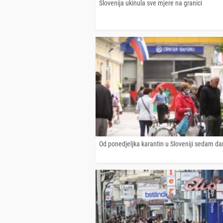
Slovenija ukinula sve mjere na granici
Od ponedjeljka karantin u Sloveniji sedam d