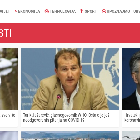
VIJET
EKONOMIJA
TEHNOLOGIJA
SPORT
UPOZNAJMO TUR
STI
, sve više
Tarik Jašarević, glasnogovornik WHO: Ostalo je još
Hrvatski 
neodgovorenih pitanja na COVID-19
koronavi