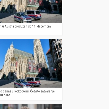
 u Austriji produžen do 11. decembra
 od danas u lockdownu: Četvrto zatvaranje
 10 dana