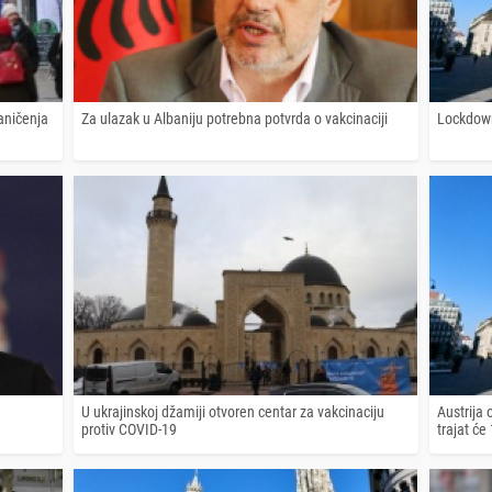
aničenja
Za ulazak u Albaniju potrebna potvrda o vakcinaciji
Lockdown
U ukrajinskoj džamiji otvoren centar za vakcinaciju
Austrija
protiv COVID-19
trajat će