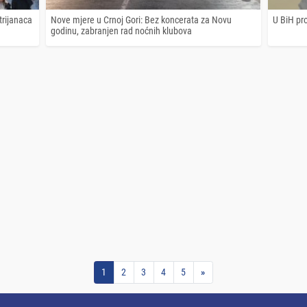
trijanaca
Nove mjere u Crnoj Gori: Bez koncerata za Novu
U BiH pro
godinu, zabranjen rad noćnih klubova
1
2
3
4
5
»