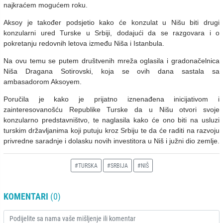
najkraćem mogućem roku.
Aksoy je također podsjetio kako će konzulat u Nišu biti drugi
konzularni ured Turske u Srbiji, dodajući da se razgovara i o
pokretanju redovnih letova između Niša i Istanbula.
Na ovu temu se putem društvenih mreža oglasila i gradonačelnica
Niša Dragana Sotirovski, koja se ovih dana sastala sa
ambasadorom Aksoyem.
Poručila je kako je prijatno iznenađena inicijativom i
zainteresovanošću Republike Turske da u Nišu otvori svoje
konzularno predstavništvo, te naglasila kako će ono biti na usluzi
turskim državljanima koji putuju kroz Srbiju te da će raditi na razvoju
privredne saradnje i dolasku novih investitora u Niš i južni dio zemlje.
#TURSKA
#SRBIJA
#NIŠ
KOMENTARI
(0)