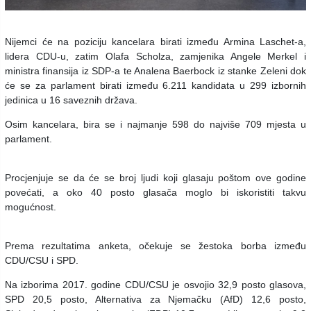
Nijemci će na poziciju kancelara birati između Armina Laschet-a,
lidera CDU-u, zatim Olafa Scholza, zamjenika Angele Merkel i
ministra finansija iz SDP-a te Analena Baerbock iz stanke Zeleni dok
će se za parlament birati između 6.211 kandidata u 299 izbornih
jedinica u 16 saveznih država.
Osim kancelara, bira se i najmanje 598 do najviše 709 mjesta u
parlament.
Procjenjuje se da će se broj ljudi koji glasaju poštom ove godine
povećati, a oko 40 posto glasača moglo bi iskoristiti takvu
mogućnost.
Prema rezultatima anketa, očekuje se žestoka borba između
CDU/CSU i SPD.
Na izborima 2017. godine CDU/CSU je osvojio 32,9 posto glasova,
SPD 20,5 posto, Alternativa za Njemačku (AfD) 12,6 posto,