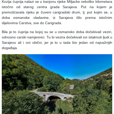
Kozija ćuprija nalazi se u kanjonu rijeke Miljacke nekoliko kilometara
istočno od starog centra grada Sarajeva. Put na kojem je
premošćavala rijeku je čuveni carigradski drum, tj. put kojim se, u
doba osmanske vladavine, iz Sarajeva išlo prema istočnim
dijelovima Carstva, sve do Carigrada.
Bila je to ćuprija na kojoj su se u osmansko doba dočekivali veziri,
odnosno carski namjesnici. Tu bi vezira dočekivali svi istaknuti ljudi u
Sarajevu ali i oni obični, jer je to u tada bio jedan od najvažnijih
događaja.