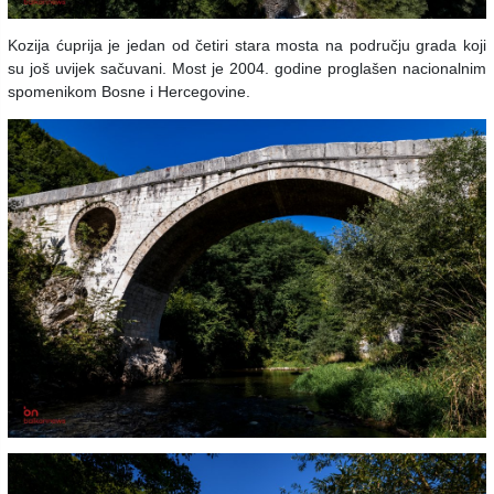
Kozija ćuprija je jedan od četiri stara mosta na području grada koji
su još uvijek sačuvani. Most je 2004. godine proglašen nacionalnim
spomenikom Bosne i Hercegovine.