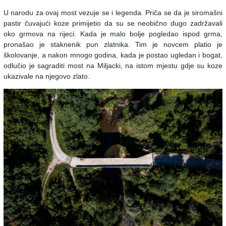
U narodu za ovaj most vezuje se i legenda. Priča se da je siromašni
pastir čuvajući koze primijetio da su se neobično dugo zadržavali
oko grmova na rijeci. Kada je malo bolje pogledao ispod grma,
pronašao je staknenik pun zlatnika. Tim je novcem platio je
školovanje, a nakon mnogo godina, kada je postao ugledan i bogat,
odlučio je sagraditi most na Miljacki, na istom mjestu gdje su koze
ukazivale na njegovo zlato.