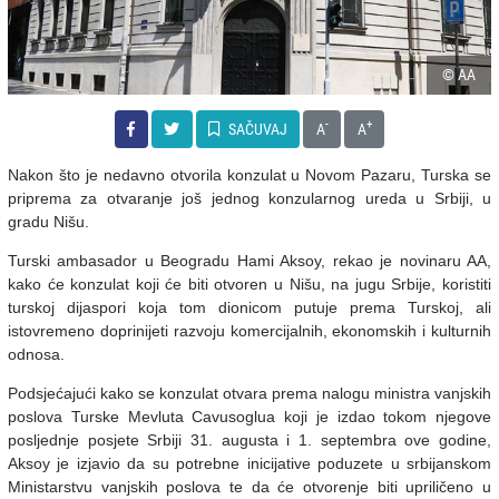
© AA
-
+
SAČUVAJ
A
A
Nakon što je nedavno otvorila konzulat u Novom Pazaru, Turska se
priprema za otvaranje još jednog konzularnog ureda u Srbiji, u
gradu Nišu.
Turski ambasador u Beogradu Hami Aksoy, rekao je novinaru AA,
kako će konzulat koji će biti otvoren u Nišu, na jugu Srbije, koristiti
turskoj dijaspori koja tom dionicom putuje prema Turskoj, ali
istovremeno doprinijeti razvoju komercijalnih, ekonomskih i kulturnih
odnosa.
Podsjećajući kako se konzulat otvara prema nalogu ministra vanjskih
poslova Turske Mevluta Cavusoglua koji je izdao tokom njegove
posljednje posjete Srbiji 31. augusta i 1. septembra ove godine,
Aksoy je izjavio da su potrebne inicijative poduzete u srbijanskom
Ministarstvu vanjskih poslova te da će otvorenje biti upriličeno u