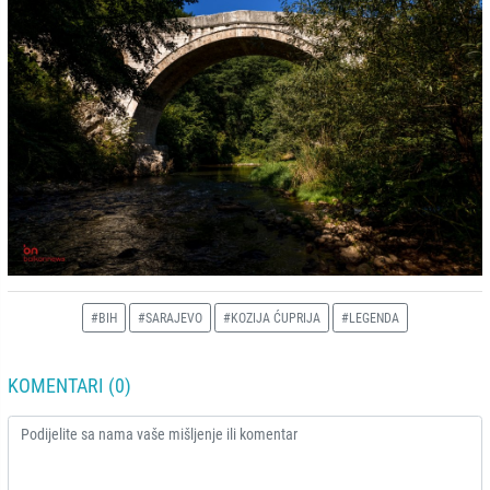
#BIH
#SARAJEVO
#KOZIJA ĆUPRIJA
#LEGENDA
KOMENTARI (0)