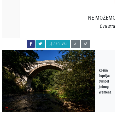
-
+
SAČUVAJ
A
A
Kozija
ćuprija:
Simbol
jednog
vremena