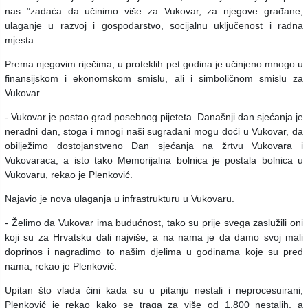
nas ”zadaća da učinimo više za Vukovar, za njegove građane,
ulaganje u razvoj i gospodarstvo, socijalnu uključenost i radna
mjesta.
Prema njegovim riječima, u proteklih pet godina je učinjeno mnogo u
finansijskom i ekonomskom smislu, ali i simboličnom smislu za
Vukovar.
- Vukovar je postao grad posebnog pijeteta. Današnji dan sjećanja je
neradni dan, stoga i mnogi naši sugrađani mogu doći u Vukovar, da
obilježimo dostojanstveno Dan sjećanja na žrtvu Vukovara i
Vukovaraca, a isto tako Memorijalna bolnica je postala bolnica u
Vukovaru, rekao je Plenković.
Najavio je nova ulaganja u infrastrukturu u Vukovaru.
- Želimo da Vukovar ima budućnost, tako su prije svega zaslužili oni
koji su za Hrvatsku dali najviše, a na nama je da damo svoj mali
doprinos i nagradimo to našim djelima u godinama koje su pred
nama, rekao je Plenković.
Upitan što vlada čini kada su u pitanju nestali i neprocesuirani,
Plenković je rekao kako se traga za više od 1.800 nestalih, a