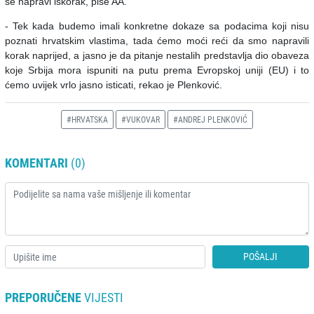
se napravi iskorak, piše AA.
- Tek kada budemo imali konkretne dokaze sa podacima koji nisu
poznati hrvatskim vlastima, tada ćemo moći reći da smo napravili
korak naprijed, a jasno je da pitanje nestalih predstavlja dio obaveza
koje Srbija mora ispuniti na putu prema Evropskoj uniji (EU) i to
ćemo uvijek vrlo jasno isticati, rekao je Plenković.
#HRVATSKA
#VUKOVAR
#ANDREJ PLENKOVIĆ
KOMENTARI
(0)
POŠALJI
PREPORUČENE
VIJESTI