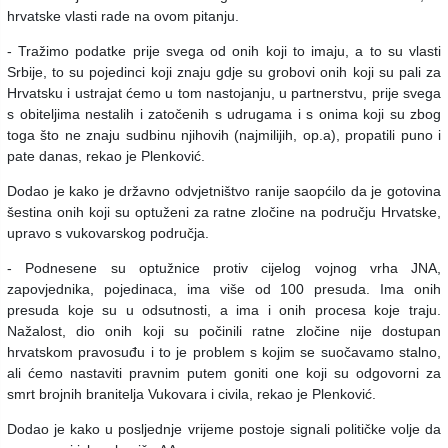
hrvatske vlasti rade na ovom pitanju.
- Tražimo podatke prije svega od onih koji to imaju, a to su vlasti
Srbije, to su pojedinci koji znaju gdje su grobovi onih koji su pali za
Hrvatsku i ustrajat ćemo u tom nastojanju, u partnerstvu, prije svega
s obiteljima nestalih i zatočenih s udrugama i s onima koji su zbog
toga što ne znaju sudbinu njihovih (najmilijih, op.a), propatili puno i
pate danas, rekao je Plenković.
Dodao je kako je državno odvjetništvo ranije saopćilo da je gotovina
šestina onih koji su optuženi za ratne zločine na području Hrvatske,
upravo s vukovarskog područja.
- Podnesene su optužnice protiv cijelog vojnog vrha JNA,
zapovjednika, pojedinaca, ima više od 100 presuda. Ima onih
presuda koje su u odsutnosti, a ima i onih procesa koje traju.
Nažalost, dio onih koji su počinili ratne zločine nije dostupan
hrvatskom pravosuđu i to je problem s kojim se suočavamo stalno,
ali ćemo nastaviti pravnim putem goniti one koji su odgovorni za
smrt brojnih branitelja Vukovara i civila, rekao je Plenković.
Dodao je kako u posljednje vrijeme postoje signali političke volje da