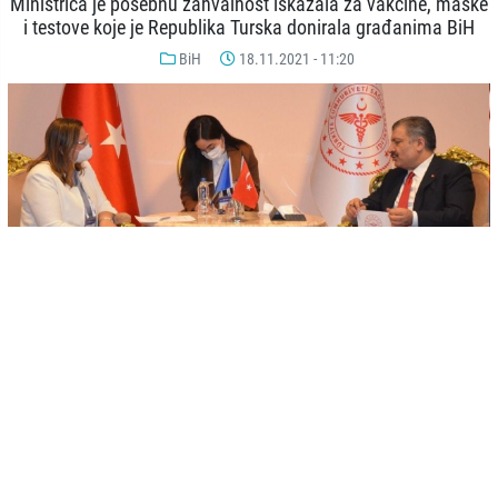
Ministrica je posebnu zahvalnost iskazala za vakcine, maske
i testove koje je Republika Turska donirala građanima BiH
BiH
18.11.2021 - 11:20
© MCPBiH
-
+
SAČUVAJ
A
A
Ministrica civilnih poslova BiH Ankica Gudeljević sastala se u Antaliji
s ministrom zdravlja Republike Turske dr. Fahretinom Kocom i
razgovarala s njim o aktualnim temama o saradnji BiH i Turske u
području zdravstva. Istaknuto je i to da će vakcina koja će biti