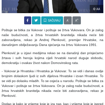
© AA
-
+
SAČUVAJ
A
A
Poštuje se bitka za Vukovar i poštuje se žrtva Vukovara. On je zalog
naše budućnosti, a žrtva hrvatskih branitelja nikada neće biti
zaboravljena, rekao je Andrej Plenković, premijer Hrvatske, na
današnjem obilježavanju Dana sjećanja na žrtvu Vukovara 1991.
Plenković je u izjavi medijima rekao se na današnji dan prisjećamo
žrtava i svih heroja kojima cijeli hrvatski narod duguje slobodu,
demokratiju i ovakav život nakon Domovinskog rata.
- Vukovar je Hrvatska i Hrvatska je Vukovar. To se vidi i danas ovdje
brojnim dolaskom ljudi iz svih dijelova Hrvatske i izvan Hrvatske. To
se vidi po dolasku mladih. To se osjeća u narodu. Poštuje se bitka za
Vukovar i poštuje se žrtva Vukovara. On je zalog naše budućnosti, a
žrtva hrvatskih branitelja nikada neće biti zaboravljena, rekao je
Plenković.
Dodao je kako je vrijeme koje je iza nas, kao i vrijeme koje je ispred