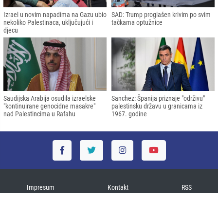
Izrael u novim napadima na Gazu ubio
SAD: Trump proglašen krivim po svim
nekoliko Palestinaca, uključujući i
tačkama optužnice
djecu
Saudijska Arabija osudila izraelske
Sanchez: Španija priznaje "održivu"
"kontinuirane genocidne masakre"
palestinsku državu u granicama iz
nad Palestincima u Rafahu
1967. godine
Impresum
Kontakt
RSS
Copyright © 2026
Sva prava zadržana. News portal software:
TE Bilişim