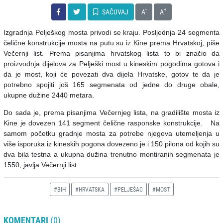
-
+
SAČUVAJ
A
A
Izgradnja Pelješkog mosta privodi se kraju. Posljednja 24 segmenta
čelične konstrukcije mosta na putu su iz Kine prema Hrvatskoj, piše
Večernji list. Prema pisanjima hrvatskog lista to bi značio da
proizvodnja dijelova za Pelješki most u kineskim pogodima gotova i
da je most, koji će povezati dva dijela Hrvatske, gotov te da je
potrebno spojiti još 165 segmenata od jedne do druge obale,
ukupne dužine 2440 metara.
Do sada je, prema pisanjima Večernjeg lista, na gradilište mosta iz
Kine je dovezen 141 segment čelične rasponske konstrukcije. Na
samom početku gradnje mosta za potrebe njegova utemeljenja u
više isporuka iz kineskih pogona dovezeno je i 150 pilona od kojih su
dva bila testna a ukupna dužina trenutno montiranih segmenata je
1550, javlja Večernji list.
#BIH
#HRVATSKA
#PELJEŠAC
#MOST
KOMENTARI
(0)