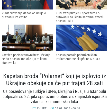
Vlada Slovenije danas odlučuje o
Kurti traži primjenu sporazuma o
priznanju Palestine
putovanju sa ličnim kartama između
Kosova i BiH
Završen popis stanovništva: Očekuje
Kosovo postalo pridruženi član
se da Kosovo ima oko 1,6 miliona
Parlamentarne skupštine NATO-a
stanovnika
Kapetan broda ”Polarnet“ koji je isplovio iz
Ukrajine očekuje da će put trajati 28 sati
Uz posredovanje Turkiye i UN-a, Ukrajina i Rusija u Istanbulu
potpisale su 22. jula sporazum o obnovi ukrajinskih isporuka
žitarica iz crnomorskih luka
SVIJET
05.08.2022 - 09:49