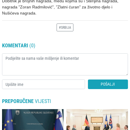
Dobitnik je brojnih nagrada, među kojima su i Sterijina nagrada,
nagrada "Zoran Radmilović", "Zlatni ćuran" za životno djelo i
Nušićeva nagrada.
#SRBIJA
KOMENTARI
(0)
POŠALJI
PREPORUČENE
VIJESTI