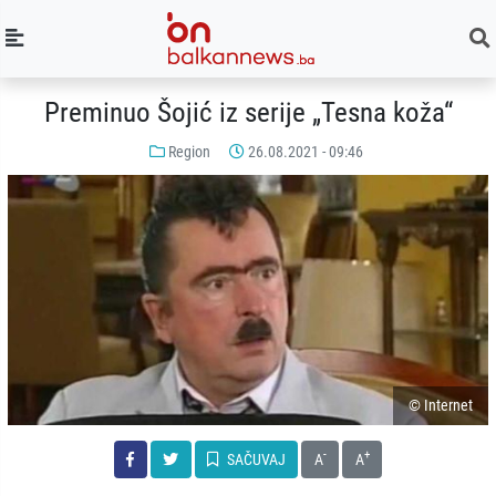
Preminuo Šojić iz serije „Tesna koža“
Region
26.08.2021 - 09:46
© Internet
-
+
SAČUVAJ
A
A