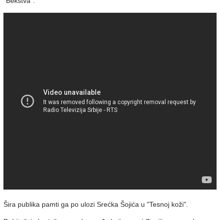
"Bekstva".
Šira publika pamti ga po ulozi Srećka Šojića u "Tesnoj koži".