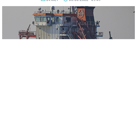
© AA
-
+
SAČUVAJ
A
A
Ahmet Yucel Alibeyler, kapetan ”Polarneta”, broda koji plovi pod
turskom zastavom, a koji je u skladu sa sporazumom o žitaricama
isplovio iz ukrajinske luke Černomorsk, kazao je kako očekuju da će
putovanje u uobičajenim uslovima trajati 28 sati.
“Polarnet" koji prevozi 12.000 tona žitarica, bit će podvrgnut
inspekciji zajedničkog tima u Istanbulu.