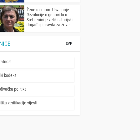
Žene u crnom: Usvajanje
Rezolucije o genocidu u
Srebrenici je veliki istorijski
događaj i pravda za žrtve
NICE
SVE
vatnost
čki kodeks
đivačka politika
tika verifikacije vijesti