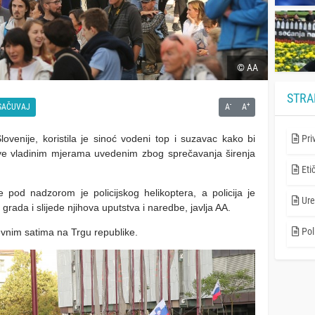
© AA
STRA
-
+
SAČUVAJ
A
A
lovenije, koristila je sinoć vodeni top i suzavac kako bi
Pri
tive vladinim mjerama uvedenim zbog sprečavanja širenja
Eti
e pod nadzorom je policijskog helikoptera, a policija je
Ure
rada i slijede njihova uputstva i naredbe, javlja AA.
Poli
nevnim satima na Trgu republike.