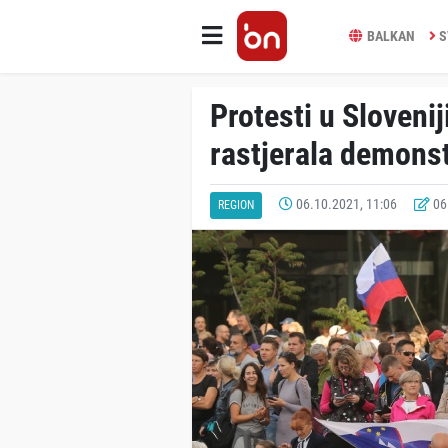
BALKAN
S
Protesti u Sloveni
rastjerala demons
06.10.2021, 11:06
06.
REGION