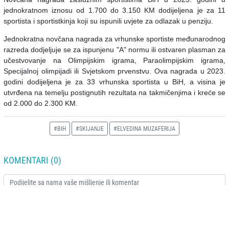
jednokratnom iznosu od 1.700 do 3.150 KM dodijeljena je za 11
sportista i sportistkinja koji su ispunili uvjete za odlazak u penziju.
Jednokratna novčana nagrada za vrhunske sportiste međunarodnog
razreda dodjeljuje se za ispunjenu "A" normu ili ostvaren plasman za
učestvovanje na Olimpijskim igrama, Paraolimpijskim igrama,
Specijalnoj olimpijadi ili Svjetskom prvenstvu. Ova nagrada u 2023.
godini dodijeljena je za 33 vrhunska sportista u BiH, a visina je
utvrđena na temelju postignutih rezultata na takmičenjima i kreće se
od 2.000 do 2.300 KM.
#BIH
#SKIJANJE
#ELVEDINA MUZAFERIJA
KOMENTARI (0)
POŠALJI