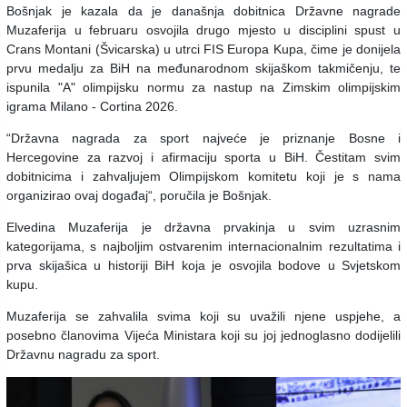
Bošnjak je kazala da je današnja dobitnica Državne nagrade
Muzaferija u februaru osvojila drugo mjesto u disciplini spust u
Crans Montani (Švicarska) u utrci FIS Europa Kupa, čime je donijela
prvu medalju za BiH na međunarodnom skijaškom takmičenju, te
ispunila "A" olimpijsku normu za nastup na Zimskim olimpijskim
igrama Milano - Cortina 2026.
“Državna nagrada za sport najveće je priznanje Bosne i
Hercegovine za razvoj i afirmaciju sporta u BiH. Čestitam svim
dobitnicima i zahvaljujem Olimpijskom komitetu koji je s nama
organizirao ovaj događaj“, poručila je Bošnjak.
Elvedina Muzaferija je državna prvakinja u svim uzrasnim
kategorijama, s najboljim ostvarenim internacionalnim rezultatima i
prva skijašica u historiji BiH koja je osvojila bodove u Svjetskom
kupu.
Muzaferija se zahvalila svima koji su uvažili njene uspjehe, a
posebno članovima Vijeća Ministara koji su joj jednoglasno dodijelili
Državnu nagradu za sport.