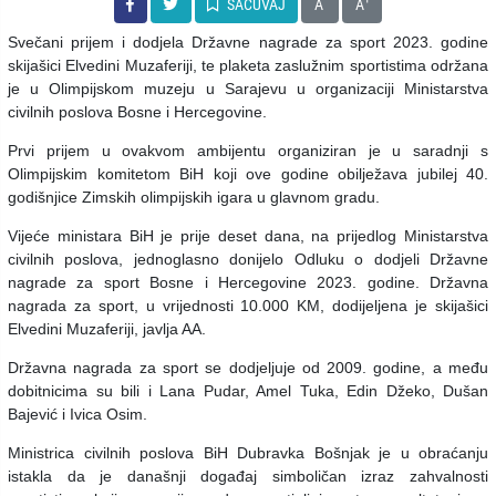
SAČUVAJ
A
A
Svečani prijem i dodjela Državne nagrade za sport 2023. godine
skijašici Elvedini Muzaferiji, te plaketa zaslužnim sportistima održana
je u Olimpijskom muzeju u Sarajevu u organizaciji Ministarstva
civilnih poslova Bosne i Hercegovine.
Prvi prijem u ovakvom ambijentu organiziran je u saradnji s
Olimpijskim komitetom BiH koji ove godine obilježava jubilej 40.
godišnjice Zimskih olimpijskih igara u glavnom gradu.
Vijeće ministara BiH je prije deset dana, na prijedlog Ministarstva
civilnih poslova, jednoglasno donijelo Odluku o dodjeli Državne
nagrade za sport Bosne i Hercegovine 2023. godine. Državna
nagrada za sport, u vrijednosti 10.000 KM, dodijeljena je skijašici
Elvedini Muzaferiji, javlja AA.
Državna nagrada za sport se dodjeljuje od 2009. godine, a među
dobitnicima su bili i Lana Pudar, Amel Tuka, Edin Džeko, Dušan
Bajević i Ivica Osim.
Ministrica civilnih poslova BiH Dubravka Bošnjak je u obraćanju
istakla da je današnji događaj simboličan izraz zahvalnosti