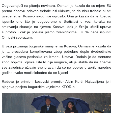
Odgovarajući na pitanja novinara, Osmani je kazala da su mjere EU
prema Kosovu odavno trebale biti ukinute, te da nisu trebale ni biti
uvedene, jer Kosovo nikog nije ugrozilo. Ona je kazala da je Kosovo
ispunilo ono što je dogovoreno u Bratislavi u vezi koraka na
smirivanju situacije na sjeveru Kosova, dok je Srbija učinili upravo
suprotno i čak je poslala pismo zvaničnicima EU da neće ispuniti
Ohridski sporazum.
U vezi priznanja bugarske manjine na Kosovu, Osmani je kazala da
je ta procedura komplikovana zbog potrebne duple dvotrećinske
većine glasova poslanika za izmenu Ustava. Dodala je da trenutno
zbog bojkota Srpske liste to nije moguće, ali je istakla da na Kosovu
sve zajednice uživaju sva prava i da će na popisu u aprilu naredne
godine svako moći slobodno da se izjasni.
Radeva je primio i kosovski premijer Albin Kurti. Najavaljena je i
njegova posjeta bugarskim vojnicima KFOR-a.