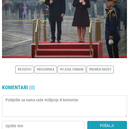
#KOSOVO
#BUGARSKA
#VJOSA OSMANI
#RUMEN RADEV
KOMENTARI
(0)
POŠALJI