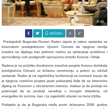
© AA
-
+
SAČUVAJ
A
A
Predsjednik Bugarske Rumen Radev izjavio je nakon sastanka sa
kosovskom predsjednicom Vjosom Osmani da njegova zemlja
insistira na dijalogu kao jedinom načinu za rješavanje problema i
sprovođenju svih postignutih sporazuma između Kosova i Srbije.
Radeva je na početku dvodnevne zvanične posjete Kosovu dočekala
predsjednica Osmani uz državnu ceremoniju, a potom su održali
sastanak. Radev je na zajedničkoj konferenciji za novinare kazao da
je njegova zvanična posjeta jasan pokazatelj želje da se intenzivira
dijalog sa Kosovom u obostranom interesu. Istakao je da postoje svi
potencijali da se produbi saradnja u mnogim oblastima, od
energetike do turizma, kao i za zajednički izlazak na treća tržišta.
Podsjetio je da je Bugarska među prvim državama 2008. godine