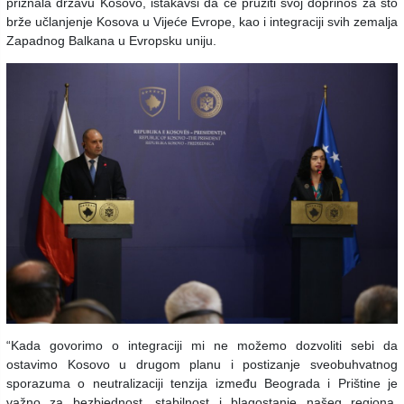
priznala državu Kosovo, istakavši da će pružiti svoj doprinos za što
brže učlanjenje Kosova u Vijeće Evrope, kao i integraciji svih zemalja
Zapadnog Balkana u Evropsku uniju.
“Kada govorimo o integraciji mi ne možemo dozvoliti sebi da
ostavimo Kosovo u drugom planu i postizanje sveobuhvatnog
sporazuma o neutralizaciji tenzija između Beograda i Prištine je
važno za bezbjednost, stabilnost i blagostanje našeg regiona,