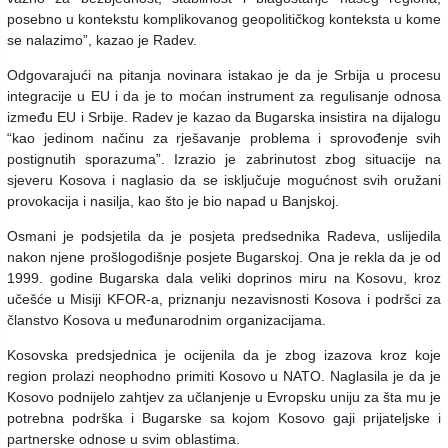
posebno u kontekstu komplikovanog geopolitičkog konteksta u kome
se nalazimo”, kazao je Radev.
Odgovarajući na pitanja novinara istakao je da je Srbija u procesu
integracije u EU i da je to moćan instrument za regulisanje odnosa
između EU i Srbije. Radev je kazao da Bugarska insistira na dijalogu
“kao jedinom načinu za rješavanje problema i sprovođenje svih
postignutih sporazuma”. Izrazio je zabrinutost zbog situacije na
sjeveru Kosova i naglasio da se isključuje mogućnost svih oružani
provokacija i nasilja, kao što je bio napad u Banjskoj.
Osmani je podsjetila da je posjeta predsednika Radeva, uslijedila
nakon njene prošlogodišnje posjete Bugarskoj. Ona je rekla da je od
1999. godine Bugarska dala veliki doprinos miru na Kosovu, kroz
učešće u Misiji KFOR-a, priznanju nezavisnosti Kosova i podršci za
članstvo Kosova u međunarodnim organizacijama.
Kosovska predsjednica je ocijenila da je zbog izazova kroz koje
region prolazi neophodno primiti Kosovo u NATO. Naglasila je da je
Kosovo podnijelo zahtjev za učlanjenje u Evropsku uniju za šta mu je
potrebna podrška i Bugarske sa kojom Kosovo gaji prijateljske i
partnerske odnose u svim oblastima.