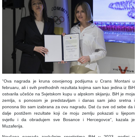
“Ova nagrada je kruna osvojenog podijuma u Crans Montani u
februaru, ali i svih prethodnih rezultata kojima sam kao jedina iz BiH
ostvarila učešće na Svjetskom kupu u alpskom skijanju. BiH je moja
zemlja, s ponosom je predstavljam i danas sam jako sretna i
ponosna što sam izabrana za ovu nagradu. Dat ću sve od sebe da i
dalje postižem rezultate koji će moju zemlju pokazati u lijepom
svjetlu i da obradujem sve Bosance i Hercegovce“, kazala je
Muzaferija.
Novčana nagrada zaslužnim sportistima BiH u 2023. godini u