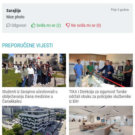
Prije 5 godina
Sarajlija
Nice photo
Odgovori
Sviđa mi se (
2
)
Ne sviđa mi se (
0
)
PREPORUČENE VIJESTI
Studenti iz Sarajeva učestvovali u
TIKA i Direkcija za sigurnost Turske
obilježavanju Dana medicine u
održali obuku za policijske službenike
Čanakkaleu
iz BiH