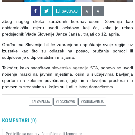
-
+
SAČUVAJ
A
A
Zbog naglog skoka zaraženih koronavirusom, Slovenija kao
epidemiološku mjeru uvodi lockdown koji će, kako je rekao
predsjednik Vlade Slovenije Janze Janša , trajati do 12. aprila.
Građanima Slovenije bit će zabranjeno napuštanje svoje regije, uz
izuzetke kao što su odlazak na posao, pružanje pomoći ili
sudjelovanje u diplomatskim misijama.
Također, kako saopštava
slovenska agencija STA
, ponovo se uvodi
nošenje maski na javnim mjestima, osim u slučajevima bavljenja
sportom na zelenim površinama, gdje ima dovoljno prostora i u
prevoznim sredstvima u kojim su ljudi iz istog domaćinstva.
#SLOVENIJA
#LOCKDOWN
#KORONAVIRUS
KOMENTARI
(0)