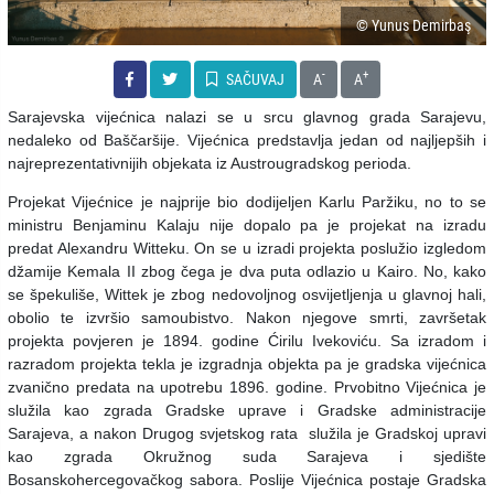
© Yunus Demirbaş
-
+
SAČUVAJ
A
A
Sarajevska vijećnica nalazi se u srcu glavnog grada Sarajevu,
nedaleko od Baščaršije. Vijećnica predstavlja jedan od najljepših i
najreprezentativnijih objekata iz Austrougradskog perioda.
Projekat Vijećnice je najprije bio dodijeljen Karlu Paržiku, no to se
ministru Benjaminu Kalaju nije dopalo pa je projekat na izradu
predat Alexandru Witteku. On se u izradi projekta poslužio izgledom
džamije Kemala II zbog čega je dva puta odlazio u Kairo. No, kako
se špekuliše, Wittek je zbog nedovoljnog osvijetljenja u glavnoj hali,
obolio te izvršio samoubistvo. Nakon njegove smrti, završetak
projekta povjeren je 1894. godine Ćirilu Ivekoviću. Sa izradom i
razradom projekta tekla je izgradnja objekta pa je gradska vijećnica
zvanično predata na upotrebu 1896. godine. Prvobitno Vijećnica je
služila kao zgrada Gradske uprave i Gradske administracije
Sarajeva, a nakon Drugog svjetskog rata služila je Gradskoj upravi
kao zgrada Okružnog suda Sarajeva i sjedište
Bosanskohercegovačkog sabora. Poslije Vijećnica postaje Gradska