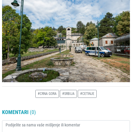
#CRNA GORA
#SRBIJA
#CETINJE
KOMENTARI
(0)