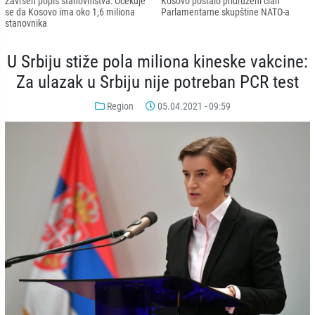
Završen popis stanovništva: Očekuje
Kosovo postalo pridruženi član
se da Kosovo ima oko 1,6 miliona
Parlamentarne skupštine NATO-a
stanovnika
U Srbiju stiže pola miliona kineske vakcine:
Za ulazak u Srbiju nije potreban PCR test
Region
05.04.2021 - 09:59