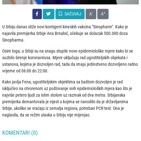
-
+
SAČUVAJ
A
A
U Srbiju danas stiže novi kontigent kineskih vakcina "Sinopharm". Kako je
najavila premijerka Srbije Ana Brnabić, očekuje se dolazak 500.000 doza
Sinopharma.
Osim toga, u Srbiji su na snagu stupile nove epidemiološke mjere kako bi se
suzbilo širenje koronavirusa. Mjere uključuju rad ugostiteljskih objekata i
ustanova, kojima je dozvoljen rad, tada da imaju jedinstveno dozvoljeno radno
vrijeme od 06:00 do 22:00.
Kako javlja Fena, ugostiteljskim objektima sa baštom dozvoljen je rad
isključivo na otvorenom uz poštovanje svih epidemioloških mjera kao što je
najviše petero ljudi za istim stolom uz razmak od dva metra. Srbijanska
premijerka demantovala je vijest u kojima se navodilo da je državljanima
Srbije, ukoliko se vraćaju iz zemalja regiona, potreban PCR test. Ona je
naglasila, da se režim ulaska u Srbiju nije mijenjao.
KOMENTARI (0)