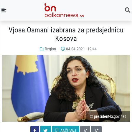
Vjosa Osmani izabrana za predsjednicu
Kosova
Region
04.04.2021 - 19:44
© president-ksgov.net
-
+
SAČUVAJ
A
A