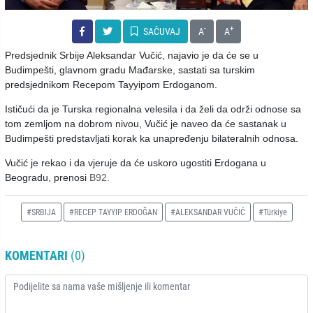
-
+
SAČUVAJ
A
A
Predsjednik Srbije Aleksandar Vučić, najavio je da će se u
Budimpešti, glavnom gradu Mađarske, sastati sa turskim
predsjednikom Recepom Tayyipom Erdoganom.
Ističući da je Turska regionalna velesila i da želi da održi odnose sa
tom zemljom na dobrom nivou, Vučić je naveo da će sastanak u
Budimpešti predstavljati korak ka unapređenju bilateralnih odnosa.
Vučić je rekao i da vjeruje da će uskoro ugostiti Erdogana u
Beogradu, prenosi
B92.
#SRBIJA
#RECEP TAYYIP ERDOĞAN
#ALEKSANDAR VUČIĆ
#Türkiye
KOMENTARI
(0)