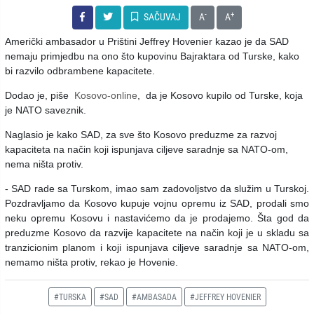
-
+
SAČUVAJ
A
A
Američki ambasador u Prištini Jeffrey Hovenier kazao je da SAD
nemaju primjedbu na ono što kupovinu Bajraktara od Turske, kako
bi razvilo odbrambene kapacitete.
Dodao je, piše
Kosovo-online
, da je Kosovo kupilo od Turske, koja
je NATO saveznik.
Naglasio je kako SAD, za sve što Kosovo preduzme za razvoj
kapaciteta na način koji ispunjava ciljeve saradnje sa NATO-om,
nema ništa protiv.
- SAD rade sa Turskom, imao sam zadovoljstvo da služim u Turskoj.
Pozdravljamo da Kosovo kupuje vojnu opremu iz SAD, prodali smo
neku opremu Kosovu i nastavićemo da je prodajemo. Šta god da
preduzme Kosovo da razvije kapacitete na način koji je u skladu sa
tranzicionim planom i koji ispunjava ciljeve saradnje sa NATO-om,
nemamo ništa protiv, rekao je Hovenie.
#TURSKA
#SAD
#AMBASADA
#JEFFREY HOVENIER