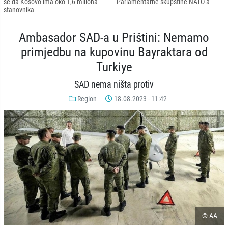
se da Kosovo ima oko 1,6 miliona
Parlamentarne skupštine NATO-a
stanovnika
Ambasador SAD-a u Prištini: Nemamo
primjedbu na kupovinu Bayraktara od
Turkiye
SAD nema ništa protiv
Region
18.08.2023 - 11:42
© AA