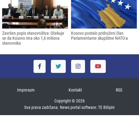
Završen popis stanovništva: Očekuje
Kosovo postalo pridruženi član
se da Kosovo ima oko 1,6 miliona
Parlamentarne skupštine NATO-a
stanovnika
Impresum
Kontakt
RSS
Copyright © 2026
Sva prava zadržana. News portal software:
TE Bilişim