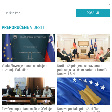
POŠALJI
PREPORUČENE
VIJESTI
Vlada Slovenije danas odlučuje o
Kurti traži primjenu sporazuma o
priznanju Palestine
putovanju sa ličnim kartama između
Kosova i BiH
Završen popis stanovništva: Očekuje
Kosovo postalo pridruženi član