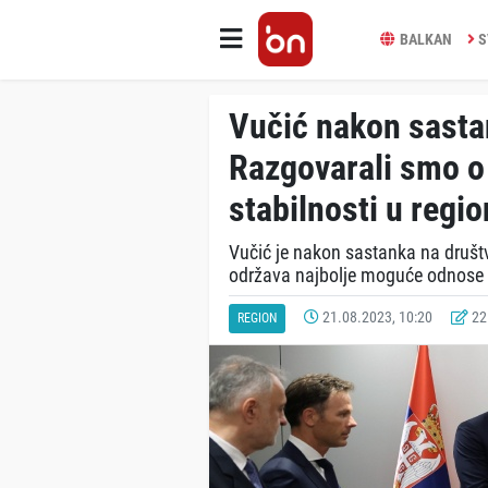
BALKAN
S
Vučić nakon sast
Razgovarali smo o 
stabilnosti u regi
Vučić je nakon sastanka na društv
održava najbolje moguće odnose 
21.08.2023, 10:20
22.
REGION