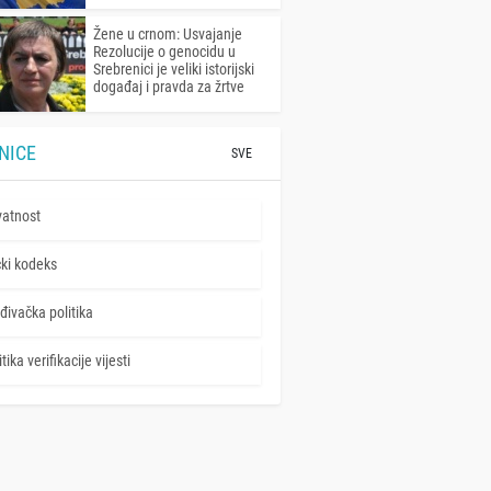
Žene u crnom: Usvajanje
Rezolucije o genocidu u
Srebrenici je veliki istorijski
događaj i pravda za žrtve
NICE
SVE
vatnost
čki kodeks
đivačka politika
tika verifikacije vijesti