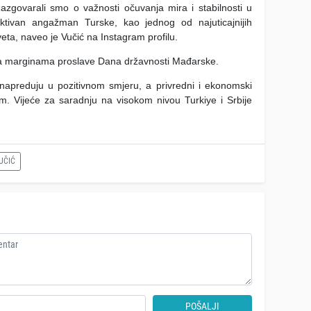
azgovarali smo o važnosti očuvanja mira i stabilnosti u
tivan angažman Turske, kao jednog od najuticajnijih
ta, naveo je Vučić na Instagram profilu.
a marginama proslave Dana državnosti Mađarske.
 napreduju u pozitivnom smjeru, a privredni i ekonomski
. Vijeće za saradnju na visokom nivou Turkiye i Srbije
UČIĆ
POŠALJI