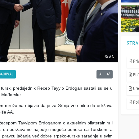
STRA
© AA
Pri
-
+
SAČUVAJ
A
A
Eti
i turski predsjednik Recep Tayyip Erdogan sastali su se u
Ure
u Mađarske.
Poli
m mrežama objavio da je za Srbiju vrlo bitno da održava
piše AA.
 Recepom Tayyipom Erdoganom o aktuelnim bilateralnim i
itno da održavamo najbolje moguće odnose sa Turskom, a
 u pravcu jačanja već dobre srpsko-turske saradnje u svim