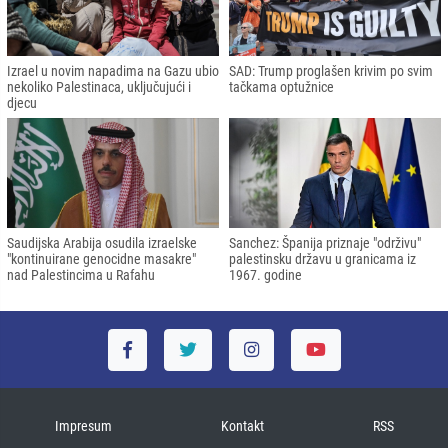
Izrael u novim napadima na Gazu ubio
SAD: Trump proglašen krivim po svim
nekoliko Palestinaca, uključujući i
tačkama optužnice
djecu
Saudijska Arabija osudila izraelske
Sanchez: Španija priznaje "održivu"
"kontinuirane genocidne masakre"
palestinsku državu u granicama iz
nad Palestincima u Rafahu
1967. godine
Impresum
Kontakt
RSS