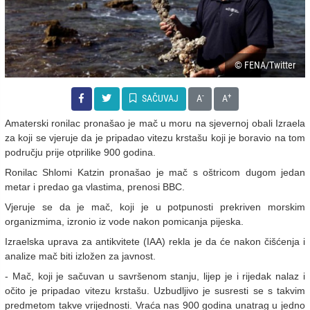
© FENA/Twitter
-
+
SAČUVAJ
A
A
Amaterski ronilac pronašao je mač u moru na sjevernoj obali Izraela
za koji se vjeruje da je pripadao vitezu krstašu koji je boravio na tom
području prije otprilike 900 godina.
Ronilac Shlomi Katzin pronašao je mač s oštricom dugom jedan
metar i predao ga vlastima, prenosi BBC.
Vjeruje se da je mač, koji je u potpunosti prekriven morskim
organizmima, izronio iz vode nakon pomicanja pijeska.
Izraelska uprava za antikvitete (IAA) rekla je da će nakon čišćenja i
analize mač biti izložen za javnost.
- Mač, koji je sačuvan u savršenom stanju, lijep je i rijedak nalaz i
očito je pripadao vitezu krstašu. Uzbudljivo je susresti se s takvim
predmetom takve vrijednosti. Vraća nas 900 godina unatrag u jedno