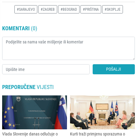
#SARAJEVO
#ZAGREB
#BEOGRAD
#PRIŠTINA
#SKOPLJE
KOMENTARI
(0)
POŠALJI
PREPORUČENE
VIJESTI
Vlada Slovenije danas odlučuje o
Kurti traži primjenu sporazuma o