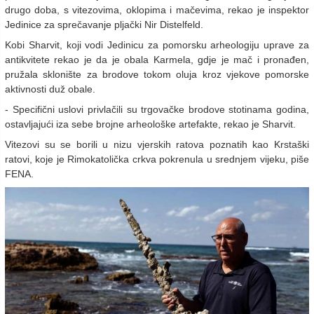
drugo doba, s vitezovima, oklopima i mačevima, rekao je inspektor
Jedinice za sprečavanje pljački Nir Distelfeld.
Kobi Sharvit, koji vodi Jedinicu za pomorsku arheologiju uprave za
antikvitete rekao je da je obala Karmela, gdje je mač i pronađen,
pružala sklonište za brodove tokom oluja kroz vjekove pomorske
aktivnosti duž obale.
- Specifični uslovi privlačili su trgovačke brodove stotinama godina,
ostavljajući iza sebe brojne arheološke artefakte, rekao je Sharvit.
Vitezovi su se borili u nizu vjerskih ratova poznatih kao Krstaški
ratovi, koje je Rimokatolička crkva pokrenula u srednjem vijeku, piše
FENA.