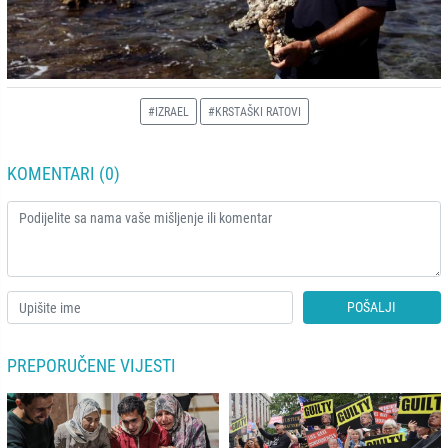
#IZRAEL
#KRSTAŠKI RATOVI
KOMENTARI (0)
POŠALJI
PREPORUČENE VIJESTI