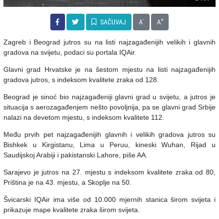
-
+
SAČUVAJ
A
A
Zagreb i Beograd jutros su na listi najzagađenijih velikih i glavnih
gradova na svijetu, podaci su portala IQAir.
Glavni grad Hrvatske je na šestom mjestu na listi najzagađenijih
gradova jutros, s indeksom kvalitete zraka od 128.
Beograd je sinoć bio najzagađeniji glavni grad u svijetu, a jutros je
situacija s aerozagađenjem nešto povoljnija, pa se glavni grad Srbije
nalazi na devetom mjestu, s indeksom kvalitete 112.
Među prvih pet najzagađenijih glavnih i velikih gradova jutros su
Bishkek u Kirgistanu, Lima u Peruu, kineski Wuhan, Rijad u
Saudijskoj Arabiji i pakistanski Lahore, piše AA.
Sarajevo je jutros na 27. mjestu s indeksom kvalitete zraka od 80,
Priština je na 43. mjestu, a Skoplje na 50.
Švicarski IQAir ima više od 10.000 mjernih stanica širom svijeta i
prikazuje mape kvalitete zraka širom svijeta.