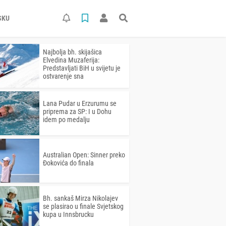
SKU
Najbolja bh. skijašica
Elvedina Muzaferija:
Predstavljati BiH u svijetu je
ostvarenje sna
Lana Pudar u Erzurumu se
priprema za SP: I u Dohu
idem po medalju
Australian Open: Sinner preko
Đokovića do finala
Bh. sankaš Mirza Nikolajev
se plasirao u finale Svjetskog
kupa u Innsbrucku