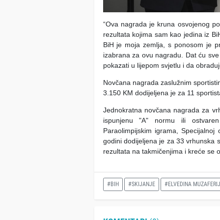
“Ova nagrada je kruna osvojenog pod
rezultata kojima sam kao jedina iz B
BiH je moja zemlja, s ponosom je p
izabrana za ovu nagradu. Dat ću sve 
pokazati u lijepom svjetlu i da obrad
Novčana nagrada zaslužnim sportisti
3.150 KM dodijeljena je za 11 sportista 
Jednokratna novčana nagrada za vrh
ispunjenu "A" normu ili ostvare
Paraolimpijskim igrama, Specijalnoj 
godini dodijeljena je za 33 vrhunska s
rezultata na takmičenjima i kreće se
#BIH
#SKIJANJE
#ELVEDINA MUZAFERI