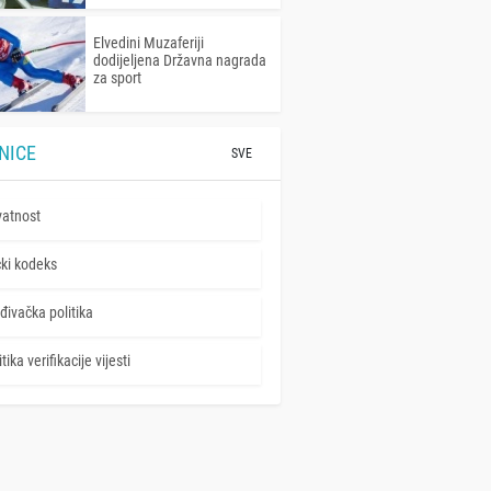
Elvedini Muzaferiji
dodijeljena Državna nagrada
za sport
NICE
SVE
vatnost
čki kodeks
đivačka politika
tika verifikacije vijesti