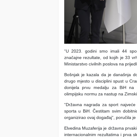
“U 2023. godini smo imali 44 spor
značajne rezultate, od kojih je 33 vrh
Ministarstvo civilnih poslova na prijed
Bošnjak je kazala da je današnja do
drugo mjesto u disciplini spust u Cr
donijela prvu medalju za BiH na 
olimpijsku normu za nastup na Zimski
“Državna nagrada za sport najveće j
sporta u BiH. Čestitam svim dobitni
organizirao ovaj događaj“, poručila je
Elvedina Muzaferija je državna prvak
internacionalnim rezultatima i prva sk