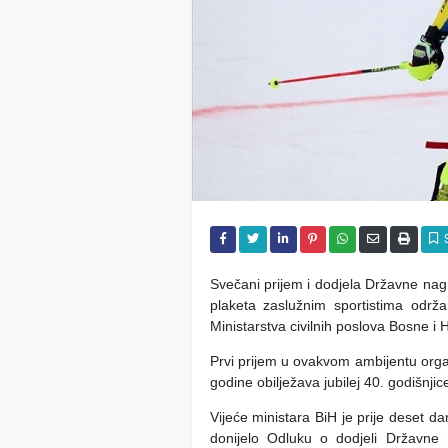
Svečani prijem i dodjela Državne nagra
plaketa zaslužnim sportistima održ
Ministarstva civilnih poslova Bosne i
Prvi prijem u ovakvom ambijentu organ
godine obilježava jubilej 40. godišnji
Vijeće ministara BiH je prije deset da
donijelo Odluku o dodjeli Državne