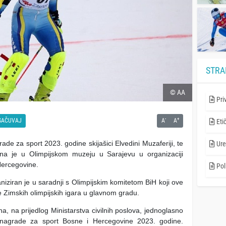
STRA
© AA
Pri
-
+
SAČUVAJ
A
A
Eti
de za sport 2023. godine skijašici Elvedini Muzaferiji, te
Ure
ana je u Olimpijskom muzeju u Sarajevu u organizaciji
 Hercegovine.
Poli
iziran je u saradnji s Olimpijskim komitetom BiH koji ove
ce Zimskih olimpijskih igara u glavnom gradu.
na, na prijedlog Ministarstva civilnih poslova, jednoglasno
 nagrade za sport Bosne i Hercegovine 2023. godine.