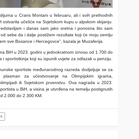
ijuma u Crans Montani u februaru, ali i svih prethodnih
iH ostvarila učešće na Svjetskom kupu u alpskom skijanju.
redstavljam i danas sam jako sretna i ponosna što sam
od sebe da i dalje postižem rezultate koji će moju zemlju
ujem sve Bosance i Hercegovce“, kazala je Muzaferija.
ma BiH u 2023. godini u jednokratnom iznosu od 1.700 do
i sportistkinja koji su ispunili uvjete za odlazak u penziju.
unske sportiste međunarodnog razreda dodjeljuje se za
n plasman za učestvovanje na Olimpijskim igrama,
olimpijadi ili Svjetskom prvenstvu. Ova nagrada u 2023.
portista u BiH, a visina je utvrđena na temelju postignutih
 od 2.000 do 2.300 KM.
JA