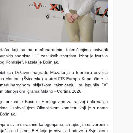
taša koji su na međunarodnim takmičenjima ostvarili
unskih sportista i 11 zaslužnih sportista. Izbor je izvršilo
log Komisije“, kazala je Bošnjak.
bitnica Državne nagrade Muzaferija u februaru osvojila
ans Montani (Švicarska) u utrci FIS Europa Kupa, čime je
međunarodnom skijaškom takmičenju, te ispunila "A"
m olimpijskim igrama Milano - Cortina 2026.
e priznanje Bosne i Hercegovine za razvoj i afirmaciju
cima i zahvaljujem Olimpijskom komitetu koji je s nama
 Bošnjak.
inja u svim uzrasnim kategorijama, s najboljim ostvarenim
ijašica u historiji BiH koja je osvojila bodove u Svjetskom