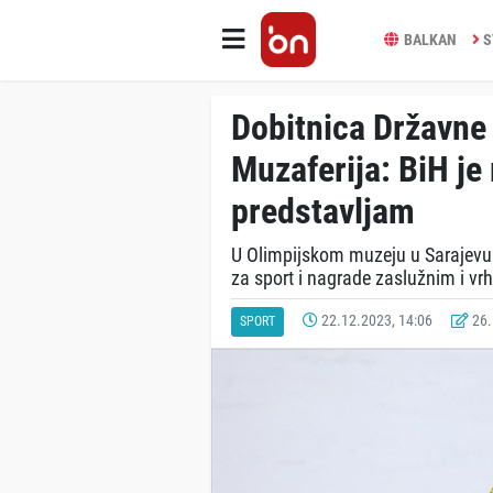
BALKAN
S
Dobitnica Državne
Muzaferija: BiH je
predstavljam
U Olimpijskom muzeju u Sarajevu 
za sport i nagrade zaslužnim i vr
22.12.2023, 14:06
26.
SPORT