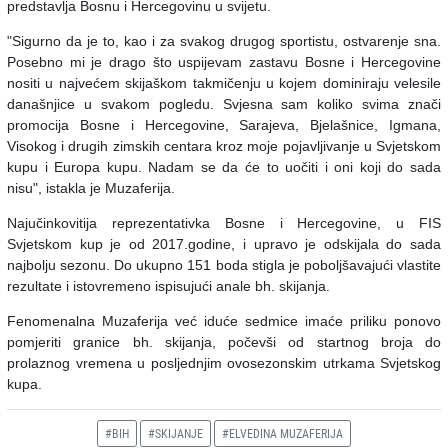
predstavlja Bosnu i Hercegovinu u svijetu.
"Sigurno da je to, kao i za svakog drugog sportistu, ostvarenje sna.
Posebno mi je drago što uspijevam zastavu Bosne i Hercegovine
nositi u najvećem skijaškom takmičenju u kojem dominiraju velesile
današnjice u svakom pogledu. Svjesna sam koliko svima znači
promocija Bosne i Hercegovine, Sarajeva, Bjelašnice, Igmana,
Visokog i drugih zimskih centara kroz moje pojavljivanje u Svjetskom
kupu i Europa kupu. Nadam se da će to uočiti i oni koji do sada
nisu", istakla je Muzaferija.
Najučinkovitija reprezentativka Bosne i Hercegovine, u FIS
Svjetskom kup je od 2017.godine, i upravo je odskijala do sada
najbolju sezonu. Do ukupno 151 boda stigla je poboljšavajući vlastite
rezultate i istovremeno ispisujući anale bh. skijanja.
Fenomenalna Muzaferija već iduće sedmice imaće priliku ponovo
pomjeriti granice bh. skijanja, počevši od startnog broja do
prolaznog vremena u posljednjim ovosezonskim utrkama Svjetskog
kupa.
#BIH
#SKIJANJE
#ELVEDINA MUZAFERIJA