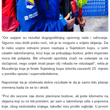
"Ovi uspjesi su rezultat dugogodišnjeg upornog rada i odricanja.
Sigurno nisu došli preko noći, niti je to moguće u svijetu skijanja. Da
bi neko uopće ostvario pravo nastupa u Svjetskom kupu, u svim
ostalim takmičenjima, kroz koja se prikupljaju bodovi, jedini imperativ
mora biti pobjeda. Biti vrhunski sportista znači ne oslanjati se na
slučajnost, nego uvijek imati jasan cilj i nikada ne odustajati", rekla je
Muzaferija koja je finale Svjetskog kupa izborila zauzevši 23. mjesto
u poretku spsuta i superveleslaloma.
Napominje da je očekivala dobre rezultate te da je samo bilo pitanje
vremena kada će se to i desiti.
"Prvi dio sezone nije donio planirane bodove, ali jeste kilometre na
skijama koji su mi bili potrebni, jer sam u takmičenje ušla s priprema
koje, zbog nedostatka snijega, također nisu prošle najbolje. U prvom