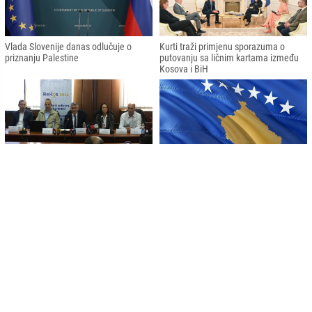
Vlada Slovenije danas odlučuje o
Kurti traži primjenu sporazuma o
priznanju Palestine
putovanju sa ličnim kartama između
Kosova i BiH
Završen popis stanovništva: Očekuje
Kosovo postalo pridruženi član
se da Kosovo ima oko 1,6 miliona
Parlamentarne skupštine NATO-a
stanovnika
Hutba reisu-l-uleme Kavazovića: Bojati se
Boga, a ne ljudi, vrhunac je vjere i
zemaljske slobode
Ramazan je velika škola za vjernika, u kojoj on stiče vještine
koje mu pomažu u životu. Post nas uči strpljivosti i