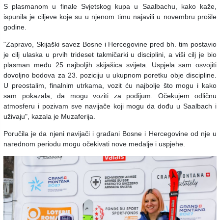
S plasmanom u finale Svjetskog kupa u Saalbachu, kako kaže,
ispunila je ciljeve koje su u njenom timu najavili u novembru prošle
godine.
"Zapravo, Skijaški savez Bosne i Hercegovine pred bh. tim postavio
je cilj ulaska u prvih trideset takmičarki u disciplini, a viši cilj je bio
plasman među 25 najboljih skijašica svijeta. Uspjela sam osvojiti
dovoljno bodova za 23. poziciju u ukupnom poretku obje discipline.
U preostalim, finalnim utrkama, vozit ću najbolje što mogu i kako
sam pokazala, da mogu voziti za podijum. Očekujem odličnu
atmosferu i pozivam sve navijače koji mogu da dođu u Saalbach i
uživaju", kazala je Muzaferija.
Poručila je da njeni navijači i građani Bosne i Hercegovine od nje u
narednom periodu mogu očekivati nove medalje i uspjehe.