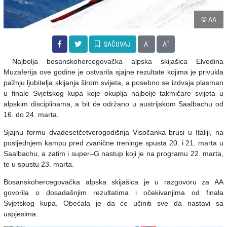
© AA
-
+
SAČUVAJ
A
A
Najbolja bosanskohercegovačka alpska skijašica Elvedina
Muzaferija ove godine je ostvarila sjajne rezultate kojima je privukla
pažnju ljubitelja skijanja širom svijeta, a posebno se izdvaja plasman
u finale Svjetskog kupa koje okuplja najbolje takmičare svijeta u
alpskim disciplinama, a bit će održano u austrijskom Saalbachu od
16. do 24. marta.
Sjajnu formu dvadesetčetverogodišnja Visočanka brusi u Italiji, na
posljednjem kampu pred zvanične treninge spusta 20. i 21. marta u
Saalbachu, a zatim i super–G nastup koji je na programu 22. marta,
te u spustu 23. marta.
Bosanskohercegovačka alpska skijašica je u razgovoru za AA
govorila o dosadašnjim rezultatima i očekivanjima od finala
Svjetskog kupa. Obećala je da će učiniti sve da nastavi sa
uspjesima.