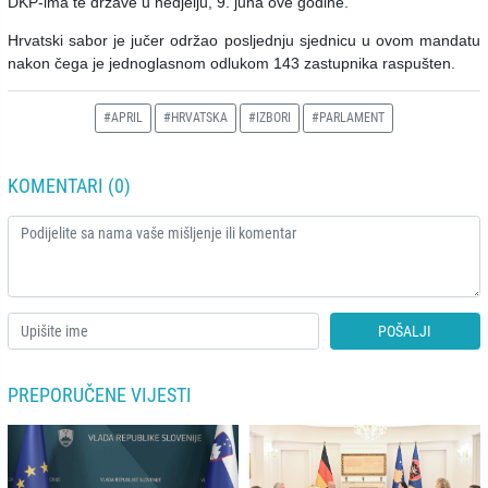
DKP-ima te države u nedjelju, 9. juna ove godine.
Hrvatski sabor je jučer održao posljednju sjednicu u ovom mandatu
nakon čega je jednoglasnom odlukom 143 zastupnika raspušten.
#APRIL
#HRVATSKA
#IZBORI
#PARLAMENT
KOMENTARI (0)
POŠALJI
PREPORUČENE VIJESTI