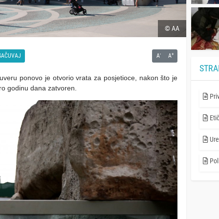
© AA
-
+
SAČUVAJ
A
A
STRA
eru ponovo je otvorio vrata za posjetioce, nakon što je
ro godinu dana zatvoren.
Pri
Eti
Ure
Poli