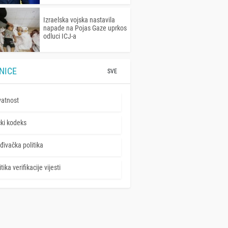
Izraelska vojska nastavila
napade na Pojas Gaze uprkos
odluci ICJ-a
NICE
SVE
vatnost
čki kodeks
đivačka politika
tika verifikacije vijesti