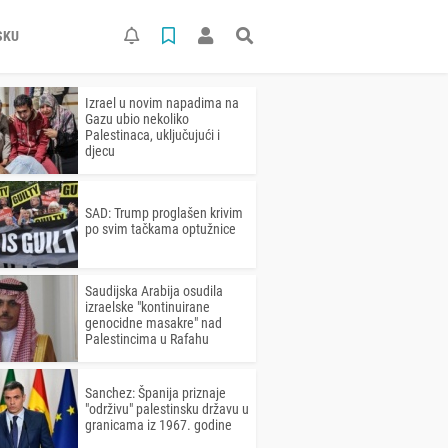
SKU
Izrael u novim napadima na
Gazu ubio nekoliko
Palestinaca, uključujući i
djecu
SAD: Trump proglašen krivim
po svim tačkama optužnice
Saudijska Arabija osudila
izraelske "kontinuirane
genocidne masakre" nad
Palestincima u Rafahu
Sanchez: Španija priznaje
"održivu" palestinsku državu u
granicama iz 1967. godine