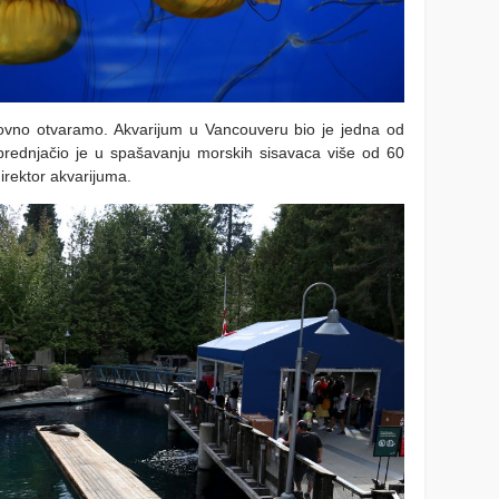
ovno otvaramo. Akvarijum u Vancouveru bio je jedna od
 prednjačio je u spašavanju morskih sisavaca više od 60
direktor akvarijuma.