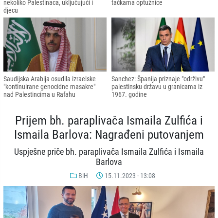
nekoliko Palestinaca, uključujući i
tačkama optužnice
djecu
Saudijska Arabija osudila izraelske
Sanchez: Španija priznaje "održivu"
"kontinuirane genocidne masakre"
palestinsku državu u granicama iz
nad Palestincima u Rafahu
1967. godine
Prijem bh. paraplivača Ismaila Zulfića i
Ismaila Barlova: Nagrađeni putovanjem
Uspješne priče bh. paraplivača Ismaila Zulfića i Ismaila
Barlova
BiH
15.11.2023 - 13:08