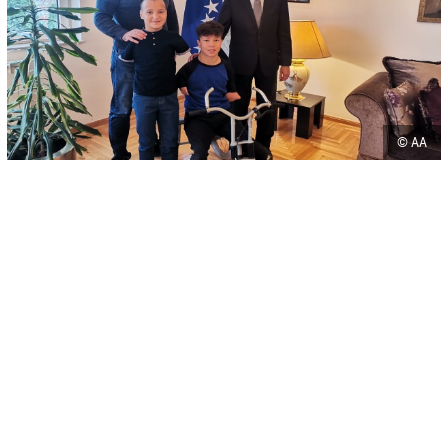
© AA
-
+
SAČUVAJ
A
A
Ambasador Arapske Republike Egipat Yasser Sorour primio je
danas, u rezidenciji Ambasade Egipta, paraplivače reprezentacije
BiH Ismaila Zulfića i Ismaila Barlova, nakon povratka sa takmičenja
na mitingu Svjetske serije u Egiptu.
Paraplivači Zulfić i Barlov u svoju zemlju su iz Egipta donijeli pet
medalja i to dvije zlatne, dvije srebrene i jednu bronzu.
- Kada sam vidio da ste osvojili medalje, htio sam vas upoznati i
čestitati vam. Želim vam reći da smo ponosni na vas. Drago mi je
što ste osvojili medalje, kazao je Sorour, ambasador Egipta u Bosni i
Hercegovini.