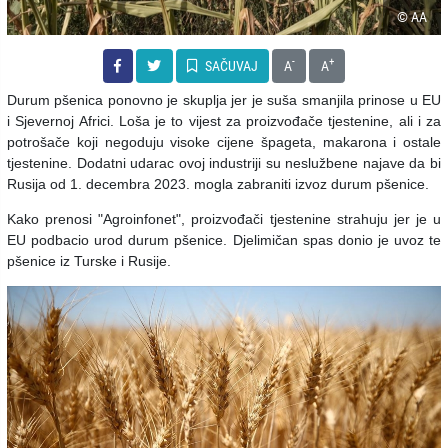
© AA
-
+
SAČUVAJ
A
A
Durum pšenica ponovno je skuplja jer je suša smanjila prinose u EU
i Sjevernoj Africi. Loša je to vijest za proizvođače tjestenine, ali i za
potrošače koji negoduju visoke cijene špageta, makarona i ostale
tjestenine. Dodatni udarac ovoj industriji su neslužbene najave da bi
Rusija od 1. decembra 2023. mogla zabraniti izvoz durum pšenice.
Kako prenosi "Agroinfonet", proizvođači tjestenine strahuju jer je u
EU podbacio urod durum pšenice. Djelimičan spas donio je uvoz te
pšenice iz Turske i Rusije.