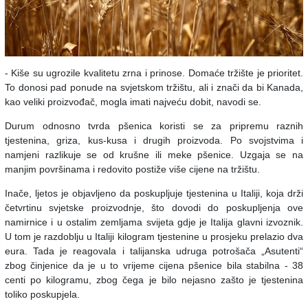
- Kiše su ugrozile kvalitetu zrna i prinose. Domaće tržište je prioritet.
To donosi pad ponude na svjetskom tržištu, ali i znači da bi Kanada,
kao veliki proizvođač, mogla imati najveću dobit, navodi se.
Durum odnosno tvrda pšenica koristi se za pripremu raznih
tjestenina, griza, kus-kusa i drugih proizvoda. Po svojstvima i
namjeni razlikuje se od krušne ili meke pšenice. Uzgaja se na
manjim površinama i redovito postiže više cijene na tržištu.
Inače, ljetos je objavljeno da poskupljuje tjestenina u Italiji, koja drži
četvrtinu svjetske proizvodnje, što dovodi do poskupljenja ove
namirnice i u ostalim zemljama svijeta gdje je Italija glavni izvoznik.
U tom je razdoblju u Italiji kilogram tjestenine u prosjeku prelazio dva
eura. Tada je reagovala i talijanska udruga potrošača „Asutenti“
zbog činjenice da je u to vrijeme cijena pšenice bila stabilna - 38
centi po kilogramu, zbog čega je bilo nejasno zašto je tjestenina
toliko poskupjela.