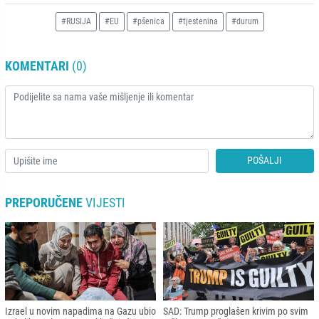
#RUSIJA
#EU
#pšenica
#tjestenina
#durum
KOMENTARI
(0)
POŠALJI
PREPORUČENE
VIJESTI
Izrael u novim napadima na Gazu ubio
SAD: Trump proglašen krivim po svim