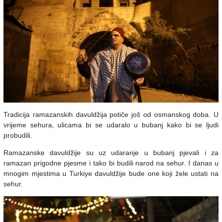
Tradicija ramazanskih davuldžija potiče još od osmanskog doba. U
vrijeme sehura, ulicama bi se udaralo u bubanj kako bi se ljudi
probudili.
Ramazanske davuldžije su uz udaranje u bubanj pjevali i za
ramazan prigodne pjesme i tako bi budili narod na sehur. I danas u
mnogim mjestima u Turkiye davuldžije bude one koji žele ustati na
sehur.