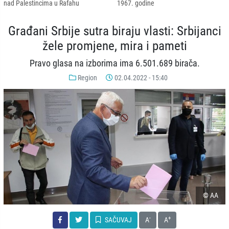
nad Palestincima u Rafahu
1967. godine
Građani Srbije sutra biraju vlasti: Srbijanci
žele promjene, mira i pameti
Pravo glasa na izborima ima 6.501.689 birača.
Region
02.04.2022 - 15:40
© AA
-
+
SAČUVAJ
A
A