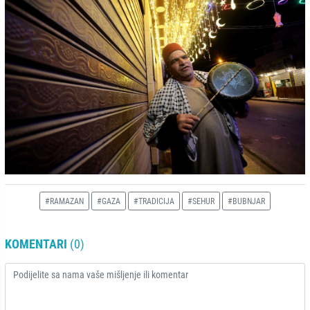
#RAMAZAN
#GAZA
#TRADICIJA
#SEHUR
#BUBNJAR
KOMENTARI
(0)