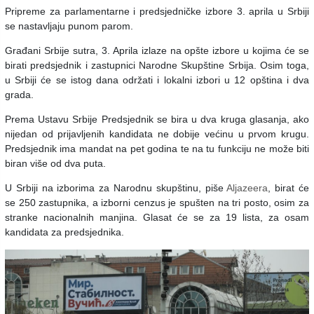
Pripreme za parlamentarne i predsjedničke izbore 3. aprila u Srbiji
se nastavljaju punom parom.
Građani Srbije sutra, 3. Aprila izlaze na opšte izbore u kojima će se
birati predsjednik i zastupnici Narodne Skupštine Srbija. Osim toga,
u Srbiji će se istog dana održati i lokalni izbori u 12 opština i dva
grada.
Prema Ustavu Srbije Predsjednik se bira u dva kruga glasanja, ako
nijedan od prijavljenih kandidata ne dobije većinu u prvom krugu.
Predsjednik ima mandat na pet godina te na tu funkciju ne može biti
biran više od dva puta.
U Srbiji na izborima za Narodnu skupštinu, piše
Aljazeera
, birat će
se 250 zastupnika, a izborni cenzus je spušten na tri posto, osim za
stranke nacionalnih manjina. Glasat će se za 19 lista, za osam
kandidata za predsjednika.