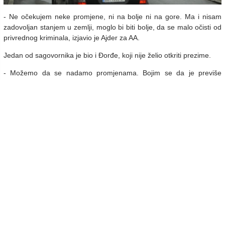
- Ne očekujem neke promjene, ni na bolje ni na gore. Ma i nisam
zadovoljan stanjem u zemlji, moglo bi biti bolje, da se malo očisti od
privrednog kriminala, izjavio je Ajder za AA.
Jedan od sagovornika je bio i Đorđe, koji nije želio otkriti prezime.
- Možemo da se nadamo promjenama. Bojim se da je previše
diktature umreženo, rekao je Đorđe.
Navedeno je da će vladajuća Srpska socijalistička partija i Srpska
napredna stranka podržati aktuelnog predsjednika Aleksandra
Vučića.