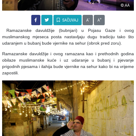
© AA
-
+
SAČUVAJ
A
A
Ramazanske davuldžije (bubnjari) u Pojasu Gaze i ovog
muslimanskog mjeseca posta nastavljaju dugu tradiciju tako što
udaranjem u bubanj bude vjernike na sehur (obrok pred zoru).
Ramazanske davuldžije i ovog ramazana kao i prethodnih godina
obilaze muslimanske kuće i uz udaranje u bubanj i pjevanje
prigodnih pjesama i ilahija bude vjernike na sehur kako bi na vrijeme
zapostili.