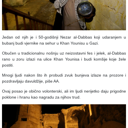
Jedan od njih je i 50-godišnji Nezar al-Dabbas koji udaranjem u
bubanj budi vjernike na sehur u Khan Younisu u Gazi.
Obučen u tradicionalnu nošnju uz neizostavni fes i jelek, al-Dabbas
rano u zoru izlazi na ulice Khan Younisa i budi komšije koje žele
postiti.
Mnogi ljudi nakon što ih probudi zvuk bunjeva izlaze na prozore i
pozdravljaju davuldžije, piše AA.
Ovaj posao je obično volonterski, ali im ljudi nerijetko daju prigodne
poklone i hranu kao nagradu za njihov trud.