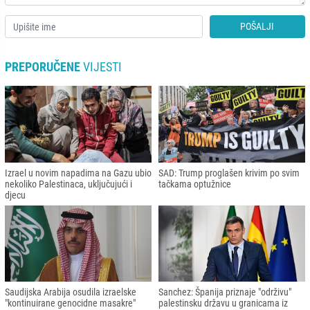
POŠALJI
PREPORUČENE
VIJESTI
Izrael u novim napadima na Gazu ubio
SAD: Trump proglašen krivim po svim
nekoliko Palestinaca, uključujući i
tačkama optužnice
djecu
Saudijska Arabija osudila izraelske
Sanchez: Španija priznaje "održivu"
"kontinuirane genocidne masakre"
palestinsku državu u granicama iz