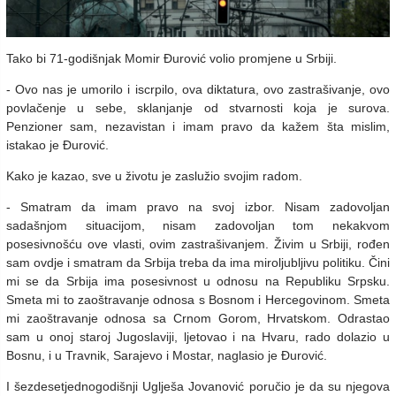
Tako bi 71-godišnjak Momir Đurović volio promjene u Srbiji.
- Ovo nas je umorilo i iscrpilo, ova diktatura, ovo zastrašivanje, ovo
povlačenje u sebe, sklanjanje od stvarnosti koja je surova.
Penzioner sam, nezavistan i imam pravo da kažem šta mislim,
istakao je Đurović.
Kako je kazao, sve u životu je zaslužio svojim radom.
- Smatram da imam pravo na svoj izbor. Nisam zadovoljan
sadašnjom situacijom, nisam zadovoljan tom nekakvom
posesivnošću ove vlasti, ovim zastrašivanjem. Živim u Srbiji, rođen
sam ovdje i smatram da Srbija treba da ima miroljubljivu politiku. Čini
mi se da Srbija ima posesivnost u odnosu na Republiku Srpsku.
Smeta mi to zaoštravanje odnosa s Bosnom i Hercegovinom. Smeta
mi zaoštravanje odnosa sa Crnom Gorom, Hrvatskom. Odrastao
sam u onoj staroj Jugoslaviji, ljetovao i na Hvaru, rado dolazio u
Bosnu, i u Travnik, Sarajevo i Mostar, naglasio je Đurović.
I šezdesetjednogodišnji Uglješa Jovanović poručio je da su njegova