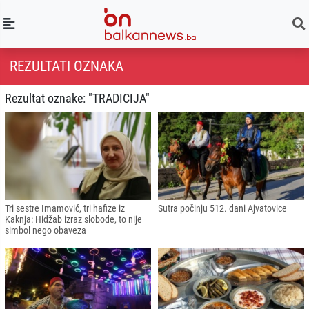
REZULTATI OZNAKA
Rezultat oznake: "TRADICIJA"
Tri sestre Imamović, tri hafize iz
Sutra počinju 512. dani Ajvatovice
Kaknja: Hidžab izraz slobode, to nije
simbol nego obaveza