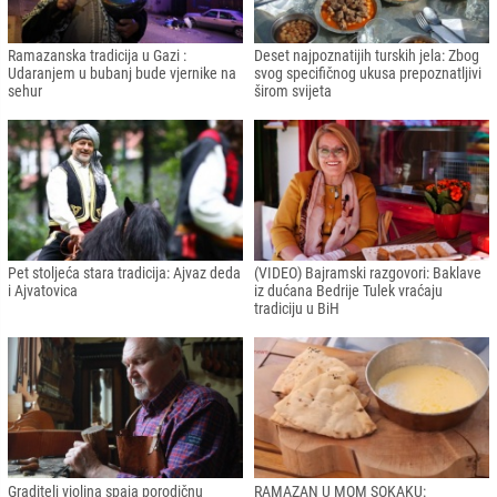
Ramazanska tradicija u Gazi :
Deset najpoznatijih turskih jela: Zbog
Udaranjem u bubanj bude vjernike na
svog specifičnog ukusa prepoznatljivi
sehur
širom svijeta
Pet stoljeća stara tradicija: Ajvaz deda
(VIDEO) Bajramski razgovori: Baklave
i Ajvatovica
iz dućana Bedrije Tulek vraćaju
tradiciju u BiH
Graditelj violina spaja porodičnu
RAMAZAN U MOM SOKAKU: