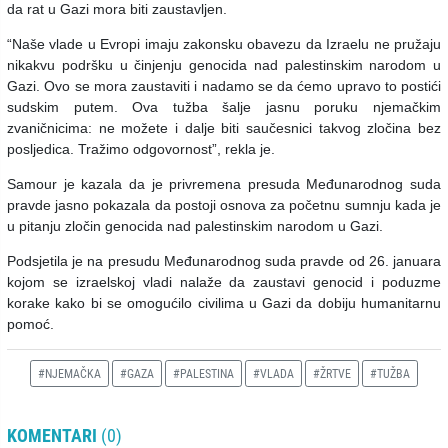
da rat u Gazi mora biti zaustavljen.
“Naše vlade u Evropi imaju zakonsku obavezu da Izraelu ne pružaju
nikakvu podršku u činjenju genocida nad palestinskim narodom u
Gazi. Ovo se mora zaustaviti i nadamo se da ćemo upravo to postići
sudskim putem. Ova tužba šalje jasnu poruku njemačkim
zvaničnicima: ne možete i dalje biti saučesnici takvog zločina bez
posljedica. Tražimo odgovornost”, rekla je.
Samour je kazala da je privremena presuda Međunarodnog suda
pravde jasno pokazala da postoji osnova za početnu sumnju kada je
u pitanju zločin genocida nad palestinskim narodom u Gazi.
Podsjetila je na presudu Međunarodnog suda pravde od 26. januara
kojom se izraelskoj vladi nalaže da zaustavi genocid i poduzme
korake kako bi se omogućilo civilima u Gazi da dobiju humanitarnu
pomoć.
#NJEMAČKA
#GAZA
#PALESTINA
#VLADA
#ŽRTVE
#TUŽBA
KOMENTARI
(0)