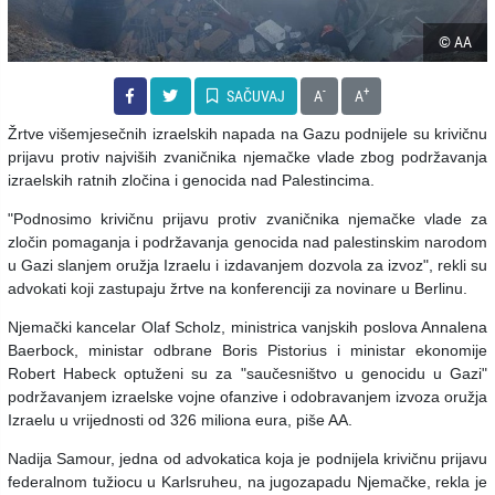
© AA
-
+
SAČUVAJ
A
A
Žrtve višemjesečnih izraelskih napada na Gazu podnijele su krivičnu
prijavu protiv najviših zvaničnika njemačke vlade zbog podržavanja
izraelskih ratnih zločina i genocida nad Palestincima.
"Podnosimo krivičnu prijavu protiv zvaničnika njemačke vlade za
zločin pomaganja i podržavanja genocida nad palestinskim narodom
u Gazi slanjem oružja Izraelu i izdavanjem dozvola za izvoz", rekli su
advokati koji zastupaju žrtve na konferenciji za novinare u Berlinu.
Njemački kancelar Olaf Scholz, ministrica vanjskih poslova Annalena
Baerbock, ministar odbrane Boris Pistorius i ministar ekonomije
Robert Habeck optuženi su za "saučesništvo u genocidu u Gazi"
podržavanjem izraelske vojne ofanzive i odobravanjem izvoza oružja
Izraelu u vrijednosti od 326 miliona eura, piše AA.
Nadija Samour, jedna od advokatica koja je podnijela krivičnu prijavu
federalnom tužiocu u Karlsruheu, na jugozapadu Njemačke, rekla je