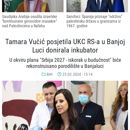
Saudijska Arabija osudila izraelske
Sanchez: Španija priznaje "održivu"
"kontinuirane genocidne masakre"
palestinsku državu u granicama iz
nad Palestincima u Rafahu
1967. godine
Tamara Vučić posjetila UKC RS-a u Banjoj
Luci donirala inkubator
U okviru plana "Srbija 2027 - iskorak u budućnost" biće
rekonstruisano porodilište u Banjaluci
BiH
23.02.2024 - 15:14