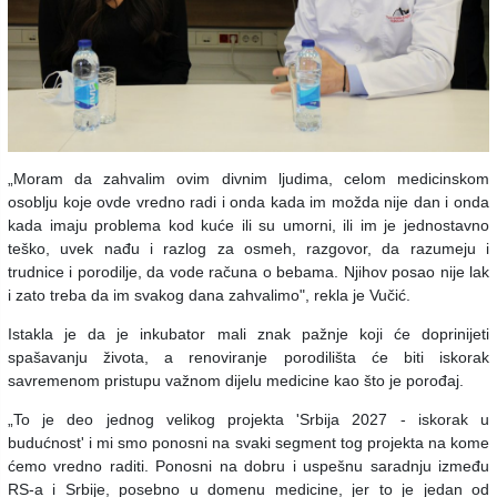
„Moram da zahvalim ovim divnim ljudima, celom medicinskom
osoblju koje ovde vredno radi i onda kada im možda nije dan i onda
kada imaju problema kod kuće ili su umorni, ili im je jednostavno
teško, uvek nađu i razlog za osmeh, razgovor, da razumeju i
trudnice i porodilje, da vode računa o bebama. Njihov posao nije lak
i zato treba da im svakog dana zahvalimo", rekla je Vučić.
Istakla je da je inkubator mali znak pažnje koji će doprinijeti
spašavanju života, a renoviranje porodilišta će biti iskorak
savremenom pristupu važnom dijelu medicine kao što je porođaj.
„To je deo jednog velikog projekta 'Srbija 2027 - iskorak u
budućnost' i mi smo ponosni na svaki segment tog projekta na kome
ćemo vredno raditi. Ponosni na dobru i uspešnu saradnju između
RS-a i Srbije, posebno u domenu medicine, jer to je jedan od