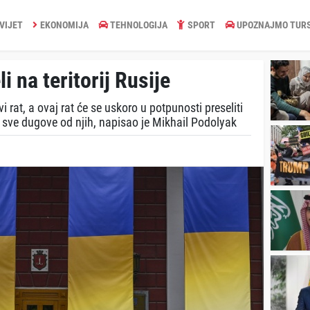
VIJET
EKONOMIJA
TEHNOLOGIJA
SPORT
UPOZNAJMO TUR
i na teritorij Rusije
 rat, a ovaj rat će se uskoro u potpunosti preseliti
titi sve dugove od njih, napisao je Mikhail Podolyak