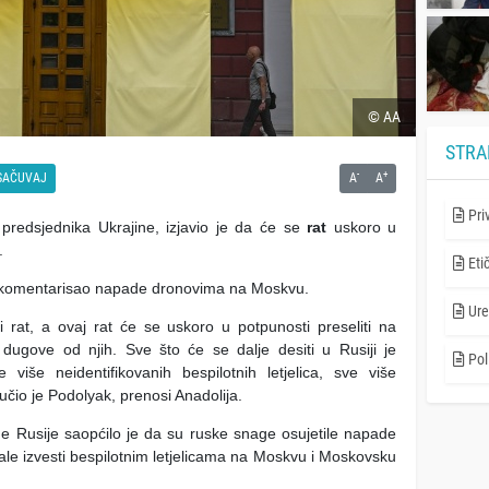
© AA
STRA
-
+
SAČUVAJ
A
A
Pri
 predsjednika Ukrajine, izjavio je da će se
rat
uskoro u
.
Eti
 komentarisao napade dronovima na Moskvu.
Ure
rat, a ovaj rat će se uskoro u potpunosti preseliti na
sve dugove od njih. Sve što će se dalje desiti u Rusiji je
Poli
ve više neidentifikovanih bespilotnih letjelica, sve više
učio je Podolyak, prenosi Anadolija.
e Rusije saopćilo je da su ruske snage osujetile napade
ale izvesti bespilotnim letjelicama na Moskvu i Moskovsku