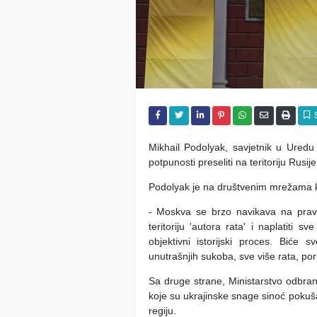
Mikhail Podolyak, savjetnik u Uredu
potpunosti preseliti na teritoriju Rusije
Podolyak je na društvenim mrežama
- Moskva se brzo navikava na pravi 
teritoriju 'autora rata' i naplatiti 
objektivni istorijski proces. Biće s
unutrašnjih sukoba, sve više rata, por
Sa druge strane, Ministarstvo odbran
koje su ukrajinske snage sinoć pokuš
regiju.