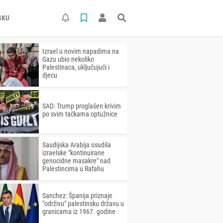
SKU
Izrael u novim napadima na
Gazu ubio nekoliko
Palestinaca, uključujući i
djecu
SAD: Trump proglašen krivim
po svim tačkama optužnice
Saudijska Arabija osudila
izraelske "kontinuirane
genocidne masakre" nad
Palestincima u Rafahu
Sanchez: Španija priznaje
"održivu" palestinsku državu u
granicama iz 1967. godine