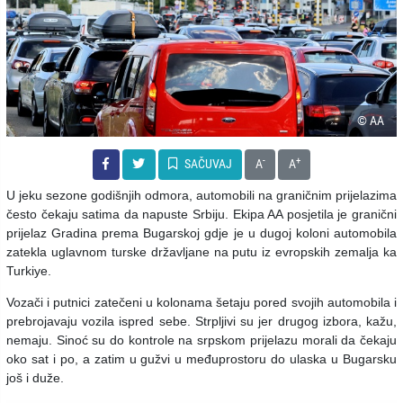
© AA
-
+
SAČUVAJ
A
A
U jeku sezone godišnjih odmora, automobili na graničnim prijelazima
često čekaju satima da napuste Srbiju. Ekipa AA posjetila je granični
prijelaz Gradina prema Bugarskoj gdje je u dugoj koloni automobila
zatekla uglavnom turske državljane na putu iz evropskih zemalja ka
Turkiye.
Vozači i putnici zatečeni u kolonama šetaju pored svojih automobila i
prebrojavaju vozila ispred sebe. Strpljivi su jer drugog izbora, kažu,
nemaju. Sinoć su do kontrole na srpskom prijelazu morali da čekaju
oko sat i po, a zatim u gužvi u međuprostoru do ulaska u Bugarsku
još i duže.