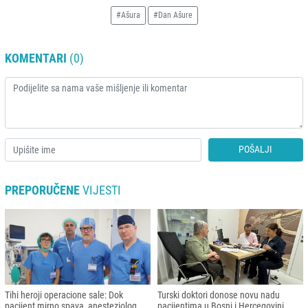
#Ašura
#Dan Ašure
KOMENTARI
(0)
POŠALJI
PREPORUČENE
VIJESTI
Tihi heroji operacione sale: Dok
Turski doktori donose novu nadu
pacijent mirno spava, anesteziolog
pacijentima u Bosni i Hercegovini