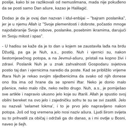
poslije, kako bi se razlikovali od nemuslimana, mada nije pokuđeno
da se posti samo Dan ašure, kazao je Halilagić.
Dodao je da je ovaj dan nazvan i idul-enbijai – "bajram poslanika",
jer je u njemu Allah iz "Svoje plemenitosti i dobrote, počastio mnoge
najodabranije Svoje robove, poslanike, posebnim ikramima, darujući
im Svoju milost i spas".
- U hadisu se kaže da je to dan u kojem se zaustavila lađa na brdu
Džudijj, pa ga je Nuh, a.s., postio. Nuh i vjernici su, nakon
šestomjesečnog potopa, a na Jevmul-ašuru, pristali na kopno živi i
zdravi. Poslanik Nuh je u znak zahvalnosti Gospodaru svjetova
postio taj dan i vjernicima naredio da poste. Kad se približilo vrijeme
iftara Nuh je rekao svojim sljedbenicima da svako od njih donese
ono šta ima od hrane da se spremi iftar. Neko je donio malo
pšenice, neko malo riže, neko nešto drugo. Nuh, a.s., je pomiješao
sve artikle i napravio ukusno jelo koje su iftarili. Allah je spustio svoj
obilni bereket na ovo jelo i zajedničku sofru te su se svi zasitili. Jelo
su nazvali 'selamet lokma', i to je prvo jelo napravljeno nakon
potopa. Još od tog vremena jelo nosi naziv ašura. Ljudi širom svijeta
su to prihvatili za običaj i održali ga do danas, a i mi ovdje u Bosni,
naveo je šejh.