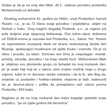
Dodao je da je na ovaj dan Allah, dž.š., izabrao porodicu poslanika
Muhammeda za šehadet.
- Desetog muharrema 61. godine po Hidžri, unuk Poslanikov hazreti
Husein, r.a., je sa 72 člana svoje porodice i prijateljima, ubijen na
Kerbeli u Iraku. Ovaj tragični događaj Poslanik, a.s., je najavio još
pola stoljeća prije njegovog dešavanja. Ova tužna vijest, dobivena
od Džibrili-emina je izazvala kod Poslanika, a.s., žalost. Hzr. Husein
se suprotstavio uzurpaciji vlasti od strane nedostojnog Jezida ibni
Muavije, spašavajući muslimane od opšte bruke i sramote. On je za
istinu i pravdu, za islam, žrtvovao sve čime je raspolagao: imetak,
položaj, zdravlje, porodicu i na kraju vlastiti život. Veličanstveni Allah
je odabrao ovu plemenitu grupu za šehadet na ovaj mubarek dan,
jer je svaki hajr koji se u njemu učini znatno vredniji nego u drugo
vrijeme, kako bi im darovao visoke mekame i da bi ih, ako Bog da,
smjestio uz poslanike i hulefai-rašidine, objasnio je šejh, istaknuvši
da je Jevmul-ašura i prilika da preispitamo naš odnos prema
Poslaniku i Ehli bejtu.
Naglasio je da na ovaj mubarek dan treba bogatije opskrbiti svoju
porodicu, "pa će cijela godina biti berićetna".