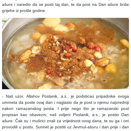
ašure i naredio da se posti taj dan, te da post na Dan ašure briše
grijehe iz prošle godine.
- Naš uzor, Allahov Poslanik, a.s., je podsticao pripadnike svoga
ummeta da poste ovaj dan i naglasio da je post u njemu najvredniji
nakon ramazanskog posta. I prije nego što je ramazanski post
propisan kao obavezni, naš voljeni Poslanik, a.s., je postio Dan
ašure. Čak su i mušrici znali za vrijednost ovog dana, te su ga i oni
provodili u postu. Sunnet je postiti uz Jevmul-ašuru i dan prije i dan