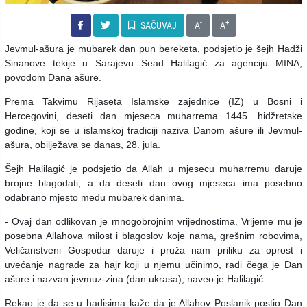
-
+
SAČUVAJ
A
A
Jevmul-ašura je mubarek dan pun bereketa, podsjetio je šejh Hadži
Sinanove tekije u Sarajevu Sead Halilagić za agenciju MINA,
povodom Dana ašure.
Prema Takvimu Rijaseta Islamske zajednice (IZ) u Bosni i
Hercegovini, deseti dan mjeseca muharrema 1445. hidžretske
godine, koji se u islamskoj tradiciji naziva Danom ašure ili Jevmul-
ašura, obilježava se danas, 28. jula.
Šejh Halilagić je podsjetio da Allah u mjesecu muharremu daruje
brojne blagodati, a da deseti dan ovog mjeseca ima posebno
odabrano mjesto među mubarek danima.
- Ovaj dan odlikovan je mnogobrojnim vrijednostima. Vrijeme mu je
posebna Allahova milost i blagoslov koje nama, grešnim robovima,
Veličanstveni Gospodar daruje i pruža nam priliku za oprost i
uvećanje nagrade za hajr koji u njemu učinimo, radi čega je Dan
ašure i nazvan jevmuz-zina (dan ukrasa), naveo je Halilagić.
Rekao je da se u hadisima kaže da je Allahov Poslanik postio Dan