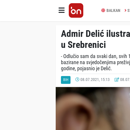
BALKAN
S
Admir Delić ilustr
u Srebrenici
- Odlučio sam da svaki dan, svih 1
bazirane na svjedočenjima preživje
godine, pojasnio je Delić.
08.07.2021, 15:13
08.07.
BIH