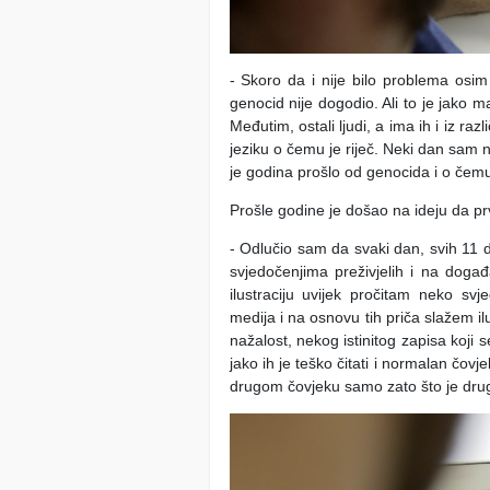
- Skoro da i nije bilo problema osim 
genocid nije dogodio. Ali to je jako ma
Međutim, ostali ljudi, a ima ih i iz razl
jeziku o čemu je riječ. Neki dan sam na 
je godina prošlo od genocida i o čemu
Prošle godine je došao na ideju da prv
- Odlučio sam da svaki dan, svih 11 d
svjedočenjima preživjelih i na događa
ilustraciju uvijek pročitam neko svje
medija i na osnovu tih priča slažem il
nažalost, nekog istinitog zapisa koji 
jako ih je teško čitati i normalan čov
drugom čovjeku samo zato što je druge