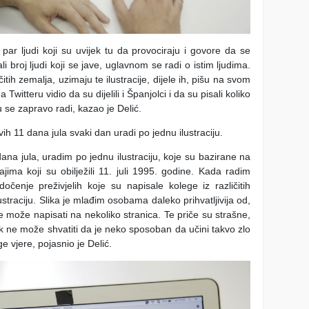
par ljudi koji su uvijek tu da provociraju i govore da se
li broj ljudi koji se jave, uglavnom se radi o istim ljudima.
ičitih zemalja, uzimaju te ilustracije, dijele ih, pišu na svom
Twitteru vidio da su dijelili i Španjolci i da su pisali koliko
 se zapravo radi, kazao je Delić.
ih 11 dana jula svaki dan uradi po jednu ilustraciju.
ana jula, uradim po jednu ilustraciju, koje su bazirane na
jima koji su obilježili 11. juli 1995. godine. Kada radim
dočenje preživjelih koje su napisale kolege iz različitih
ustraciju. Slika je mlađim osobama daleko prihvatljivija od,
se može napisati na nekoliko stranica. Te priče su strašne,
jek ne može shvatiti da je neko sposoban da učini takvo zlo
 vjere, pojasnio je Delić.