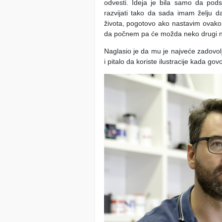
odvesti. Ideja je bila samo da pod
razvijati tako da sada imam želju da
života, pogotovo ako nastavim ovako 
da počnem pa će možda neko drugi nast
Naglasio je da mu je najveće zadovoljs
i pitalo da koriste ilustracije kada g