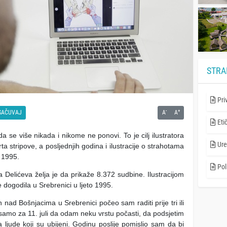
STRA
Pri
-
+
SAČUVAJ
A
A
Eti
 se više nikada i nikome ne ponovi. To je cilj ilustratora
Ure
ta stripove, a posljednjih godina i ilustracije o strahotama
u 1995.
Poli
 Delićeva želja je da prikaže 8.372 sudbine. Ilustracijom
se dogodila u Srebrenici u ljeto 1995.
en nad Bošnjacima u Srebrenici počeo sam raditi prije tri ili
 samo za 11. juli da odam neku vrstu počasti, da podsjetim
 ljude koji su ubijeni. Godinu poslije pomislio sam da bi