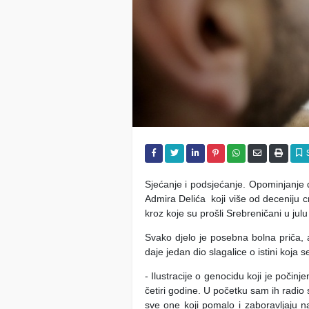
Sjećanje i podsjećanje. Opominjanje da
Admira Delića koji više od deceniju cr
kroz koje su prošli Srebreničani u jul
Svako djelo je posebna bolna priča, a
daje jedan dio slagalice o istini koja 
- Ilustracije o genocidu koji je počinj
četiri godine. U početku sam ih radio
sve one koji pomalo i zaboravljaju na