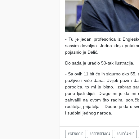
- Tu je jedan profesorica iz Englesk
sasvim dovoljno. Jedna ideja potaknu
pojasnio je Delić.
Do sada je uradio 50-tak ilustracija.
- Sa ovih 11 bit će ih sigurno oko 55, 
pažljivo i više dana. Uvijek pazim d
porodica, to mi je bitno. Izabrao sa
puno ljudi dijeli. Drago mi je da mi
zahvalili na ovom što radim, poruči
roditelja, prijatelja... Dodao je da u
i sudbini jednog naroda.
#GENOCID
#SREBRENICA
#SJEĆANJE