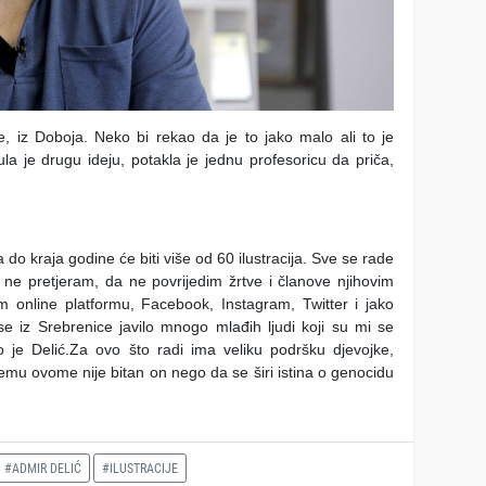
e, iz Doboja. Neko bi rekao da je to jako malo ali to je
la je drugu ideju, potakla je jednu profesoricu da priča,
a do kraja godine će biti više od 60 ilustracija. Sve se rade
a ne pretjeram, da ne povrijedim žrtve i članove njihovim
m online platformu, Facebook, Instagram, Twitter i jako
 se iz Srebrenice javilo mnogo mlađih ljudi koji su mi se
o je Delić.Za ovo što radi ima veliku podršku djevojke,
 svemu ovome nije bitan on nego da se širi istina o genocidu
#ADMIR DELIĆ
#ILUSTRACIJE