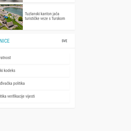
Tuzlanski kanton jača
turističke veze s Turskom
NICE
SVE
vatnost
čki kodeks
đivačka politika
tika verifikacije vijesti