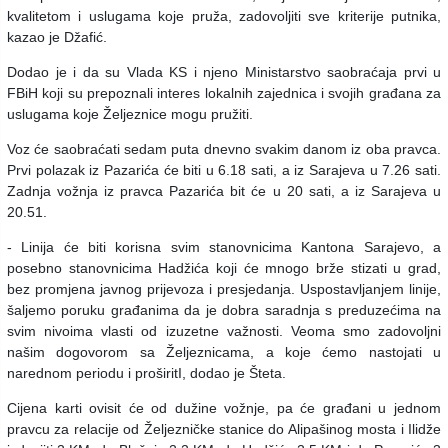
kvalitetom i uslugama koje pruža, zadovoljiti sve kriterije putnika,
kazao je Džafić.
Dodao je i da su Vlada KS i njeno Ministarstvo saobraćaja prvi u
FBiH koji su prepoznali interes lokalnih zajednica i svojih građana za
uslugama koje Željeznice mogu pružiti.
Voz će saobraćati sedam puta dnevno svakim danom iz oba pravca.
Prvi polazak iz Pazarića će biti u 6.18 sati, a iz Sarajeva u 7.26 sati.
Zadnja vožnja iz pravca Pazarića bit će u 20 sati, a iz Sarajeva u
20.51.
- Linija će biti korisna svim stanovnicima Kantona Sarajevo, a
posebno stanovnicima Hadžića koji će mnogo brže stizati u grad,
bez promjena javnog prijevoza i presjedanja. Uspostavljanjem linije,
šaljemo poruku građanima da je dobra saradnja s preduzećima na
svim nivoima vlasti od izuzetne važnosti. Veoma smo zadovoljni
našim dogovorom sa Željeznicama, a koje ćemo nastojati u
narednom periodu i proširitI, dodao je Šteta.
Cijena karti ovisit će od dužine vožnje, pa će građani u jednom
pravcu za relacije od Željezničke stanice do Alipašinog mosta i Ilidže