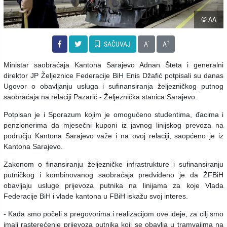
© AA
-
+
SAČUVAJ
A
A
Ministar saobraćaja Kantona Sarajevo Adnan Šteta i generalni
direktor JP Željeznice Federacije BiH Enis Džafić potpisali su danas
Ugovor o obavljanju usluga i sufinansiranja željezničkog putnog
saobraćaja na relaciji Pazarić - Željeznička stanica Sarajevo.
Potpisan je i Sporazum kojim je omogućeno studentima, đacima i
penzionerima da mjesečni kuponi iz javnog linijskog prevoza na
području Kantona Sarajevo važe i na ovoj relaciji, saopćeno je iz
Kantona Sarajevo.
Zakonom o finansiranju željezničke infrastrukture i sufinansiranju
putničkog i kombinovanog saobraćaja predviđeno je da ŽFBiH
obavljaju usluge prijevoza putnika na linijama za koje Vlada
Federacije BiH i vlade kantona u FBiH iskažu svoj interes.
- Kada smo počeli s pregovorima i realizacijom ove ideje, za cilj smo
imali rasterećenje prijevoza putnika koji se obavlja u tramvajima na