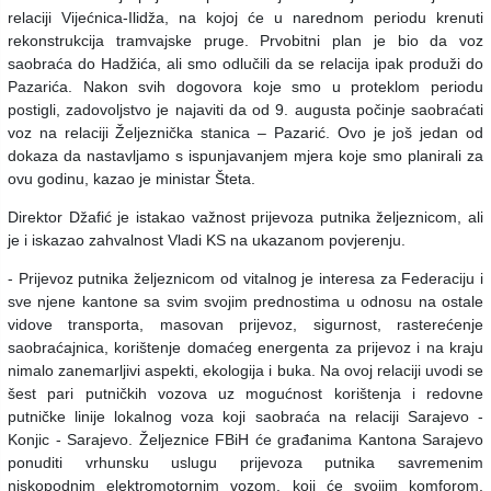
relaciji Vijećnica-Ilidža, na kojoj će u narednom periodu krenuti
rekonstrukcija tramvajske pruge. Prvobitni plan je bio da voz
saobraća do Hadžića, ali smo odlučili da se relacija ipak produži do
Pazarića. Nakon svih dogovora koje smo u proteklom periodu
postigli, zadovoljstvo je najaviti da od 9. augusta počinje saobraćati
voz na relaciji Željeznička stanica – Pazarić. Ovo je još jedan od
dokaza da nastavljamo s ispunjavanjem mjera koje smo planirali za
ovu godinu, kazao je ministar Šteta.
Direktor Džafić je istakao važnost prijevoza putnika željeznicom, ali
je i iskazao zahvalnost Vladi KS na ukazanom povjerenju.
- Prijevoz putnika željeznicom od vitalnog je interesa za Federaciju i
sve njene kantone sa svim svojim prednostima u odnosu na ostale
vidove transporta, masovan prijevoz, sigurnost, rasterećenje
saobraćajnica, korištenje domaćeg energenta za prijevoz i na kraju
nimalo zanemarljivi aspekti, ekologija i buka. Na ovoj relaciji uvodi se
šest pari putničkih vozova uz mogućnost korištenja i redovne
putničke linije lokalnog voza koji saobraća na relaciji Sarajevo -
Konjic - Sarajevo. Željeznice FBiH će građanima Kantona Sarajevo
ponuditi vrhunsku uslugu prijevoza putnika savremenim
niskopodnim elektromotornim vozom, koji će svojim komforom,