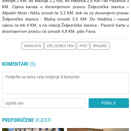
izdvojiti 2 KM, do Blažuja 2,2 KM, do Hadžića 2,5 KM i do Pazarića 3
KM. Cijena karata u dvosmjernom pravcu Željeznička stanica –
Alipašin Most i Ilidža iznosit će 3,2 KM, dok će za dvosmjerni pravac
Željeznička stanica - Blažuj iznositi 3,5 KM. Do Hadžića i nazad
cijena će biti 4 KM, a na relaciji Željeznička stanica - Pazarić karta u
dvosmjernom pravcu će iznositi 4,8 KM, piše Fena.
#SARAJEVO
#ŽELJEZNICE FBiH
#VOZ
#PAZARIĆ
KOMENTARI
(0)
POŠALJI
PREPORUČENE
VIJESTI