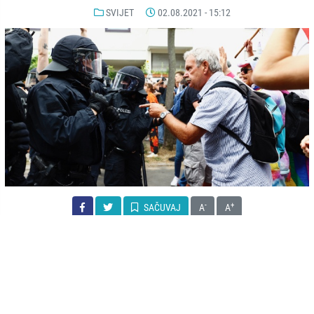
SVIJET
02.08.2021 - 15:12
-
+
SAČUVAJ
A
A
Na jučerašnjim protestima održanim u Berlinu protiv mjera koje su
njemačke vlasti uvele u cilju suzbijanja širenja zaraze koronaviusom,
privedeno je 600 osoba.
U saopćenju policije Berlina navodi se kako je uprkos zabrani,
održan protest na kojem je učestvovalo oko 5.000 ljudi. Radi