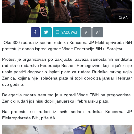
© AA
-
+
SAČUVAJ
A
A
Oko 300 rudara iz sedam rudnika Koncerna JP Elektroprivreda BiH
protestuje danas ispred zgrade Vlade Federacije BiH u Sarajevu.
Protest je organizovan po zaključku Saveza samostalnih sindikata
radnika u rudarstvu Federacije Bosne i Hercegovine, koji ni jučer nije
uspio postići dogovor o isplati plate za rudare Rudnika mrkog uglja
Zenica, kojima nije isplaćena plata ni topli obrok za januar i februar
ove godine.
Delegacija rudara trenutno je u zgradi Vlade FBiH na pregovorima.
Zenički rudari još nisu dobili januarsku i februarsku platu.
Na protestu su rudari iz svih sedam rudnika Koncerna JP
Elektroprivreda BiH, piše AA.