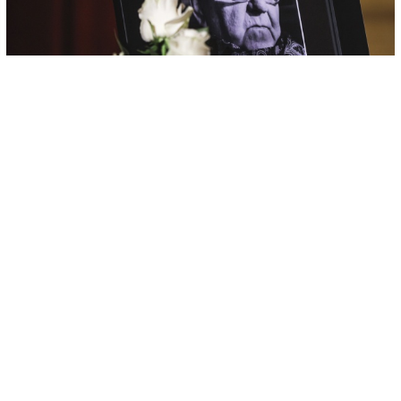
© AA
-
+
SAČUVAJ
A
A
U Narodnom pozorištu u Sarajevu u srijedu je upriličena
komemoracija u čast bosanskohercegovačkog akademika,
istaknutog književnika, pjesnika i scenariste Abdulaha Sidrana, koji je
preminuo u subotu u 80. godini, nakon duge i teške bolesti.
O liku i djelu Abdulaha Sidrana govorili pjesnici, književnici, režiseri,
a komemoraciji su prisustvovali članovi porodice, prijatelji, kolege,
saradnici i mnogobrojni poštovaoci njegovog rada.
Pjesnik Mile Stojić rekao je da je Sidranove anegdote i apoftegme su
već dio urbane legende grada pod Trebevićem, koje se neprestano
prepričavaju po kafanama i književnim krugovima.
"Upamtio sam njegovu izreku koja se odnosila na našeg kolegu, da