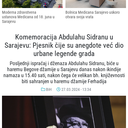
Moderna zdravstvena
Bolnica Medicana Sarajevo uskoro
ustanova Medicana od 18. juna u
otvara svoja vrata
Sarajevu
Komemoracija Abdulahu Sidranu u
Sarajevu: Pjesnik čije su anegdote već dio
urbane legende grada
Posljednji ispraćaj i dženaza Abdulahu Sidranu, biće u
haremu Begove džamije u Sarajevu danas nakon ikindije
namaza u 15.40 sati, nakon čega će velikan bh. književnosti
biti sahranjen u haremu džamije Ferhadija
BiH
27.03.2024 - 13:34