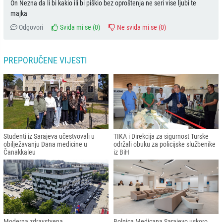
On Nezna da li bi kakio ili bi piškio bez oproštenja ne seri vise ljubi te
majka
Odgovori
Sviđa mi se (
0
)
Ne sviđa mi se (
0
)
PREPORUČENE VIJESTI
Studenti iz Sarajeva učestvovali u
TIKA i Direkcija za sigurnost Turske
obilježavanju Dana medicine u
održali obuku za policijske službenike
Čanakkaleu
iz BiH
Moderna zdravstvena
Bolnica Medicana Sarajevo uskoro