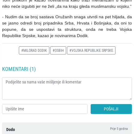
niko neće izgubiti jer ne želi „da na kraju gleda muslimansku vojsku.“
- Nudim da se broj sastava Oružanih snaga utvrdi na pet hiljada, da
se jasno odredi broj pripadnika Srba, Hrvata i Bošnjaka, da oni to
popune, da se uspostavi ta struktura, onda ne treba Vojska
Republike Srpske, kazao je novinarima Dodik.
#MILORAD DODIK
#OSBIH
#VOJSKA REPUBLIKE SRPSKE
KOMENTARI (1)
POŠALJI
Prije 5 godina
Dodo