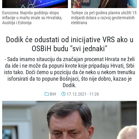
Eurozona: Najvišu godišnju stopu
Turkiye za pet godina planira uložiti 15
inflacije u martu imale su Hrvatska,
milijardi dolara u razvoj geotermalnih
Austrija i Estonija
elektrana
Dodik će odustati od inicijative VRS ako u
OSBiH budu "svi jednaki"
- Sada imamo sitauciju da značajan procenat Hrvata ne želi
da ide i ne može da popuni kvote koje pripadaju Hrvati, Srbi
isto tako. Doći ćemo u poziciju da će neko u nekom trenutku
isforsirati da to popune Bošnjaci, što nije dobro, kazao je
Dodik.
BiH
17.12.2021 - 11:26