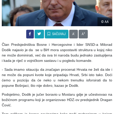
© AA
-
+
SAČUVAJ
A
A
Član Predsjedništva Bosne i Hercegovine i lider SNSD-a Milorad
Dodik najavio je da se u BiH mora uspostaviti struktura u kojoj niko
ne može dominirati, već da sva tri naroda budu jednako zastupljena
i kada je riječ o vojničkom sastavu i u pogledu komande.
- Sada imamo sitauciju da značajan procenat Hrvata ne želi da ide i
ne može da popuni kvote koje pripadaju Hrvati, Srbi isto tako. Doći
ćemo u poziciju da će neko u nekom trenutku isforsirati da to
popune Bošnjaci, što nije dobro, kazao je Dodik.
Podsjetimo, Dodik je jučer boravio u Mostaru gdje je učestvovao na
božićnom programu koji je organizovao HDZ-ov predsjednik Dragan
Čović.
Tom prilikom je kazao novinarima kako traži mehanizam u kojem