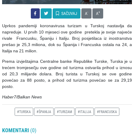
-
+
SAČUVAJ
A
A
Uprkos pandemiji koronavirusa turizam u Turskoj nastavlja da
napreduje. U prvih 10 mjeseci ove godine pretekla je svoje najveće
rivale Francusku, Španiju i Italiju. Broj posjetilaca iz inostranstva
prešao je 25,3 miliona, dok su Španija i Francuska ostala na 24, a
Italija na 21 milion.
Prema izvještajima Centralne banke Republike Turske, Turska je u
trećem tromjesečju ove godine od turizma ostvarila prihod u iznosu
od 20,3 milijarde dolara. Broj turista u Turskoj se ove godine
povećao za 88 posto, a prihod od turizma povećao se za 29,19
posto.
Haber7/Balkan News
#TURSKA
#ŠPANIJA
#TURIZAM
#ITALIJA
#FRANCUSKA
KOMENTARI
(0)