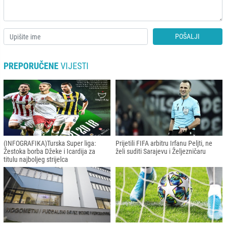
POŠALJI
PREPORUČENE
VIJESTI
(INFOGRAFIKA)Turska Super liga:
Prijetili FIFA arbitru Irfanu Peljti, ne
Žestoka borba Džeke i Icardija za
želi suditi Sarajevu i Željezničaru
titulu najboljeg strijelca