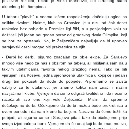
pozitivan rezultat, rekao je Vinko Marinović, šef stručnog štaba
aktuelnog bh. šampiona.
U taboru “plavih“ u veoma lošem raspoloženju dočekuju ogled sa
velikim rivalom. Naime, klub sa Grbavice je u nizu od čak deset
utakmica bez pobjede u Premijer ligi BiH, a u posljednjem kolu su
doživjeli još jedan neugodan poraz od gradskog rivala Olimpika, koji
se bori za opstanak. No, iz Željezničara najavljuju da bi upravao
sarajevski derbi mogao biti prekretnica za njih.
- Derbi ko derbi, sigurno značajan za obje ekipe. Za Sarajevo
mnogo više nego za nas s obzirom na tabelu, ali mišljenja sam da u
takvim utakmicama favorita nekog izrazitog nema. Tako će biti
vjerujem i na Koševu, jedna ujednačena utakmica u kojoj će i jedan i
drugi tim pokušati da dođe do pobjede. Pripremamo se zaista
ozbiljno za tu utakmicu, jer znamo koliko nam znači i našim
navijačima i klubu. Vjerujem da ćemo odigrati kvalitetno i da nećemo
razočarati sve one koji vole Željezničar. Mislim da spremno
dočekujemo derbi. Očekujemo da derbi možda bude prekretnica u
ovom periodu i da nam krene ka boljem. Naravno da ćemo težiti ka
pobjedi, ali sigurno će se i Sarajevo pitati, tako da očekujemo prije
svega izjednačenu boru. Vjerujem da će onaj koji bude imao motiva,