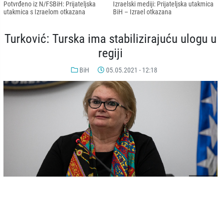
Potvrđeno iz N/FSBiH: Prijateljska
Izraelski mediji: Prijateljska utakmica
utakmica s Izraelom otkazana
BiH – Izrael otkazana
Turković: Turska ima stabilizirajuću ulogu u
regiji
BiH
05.05.2021 - 12:18
© AA
-
+
SAČUVAJ
A
A