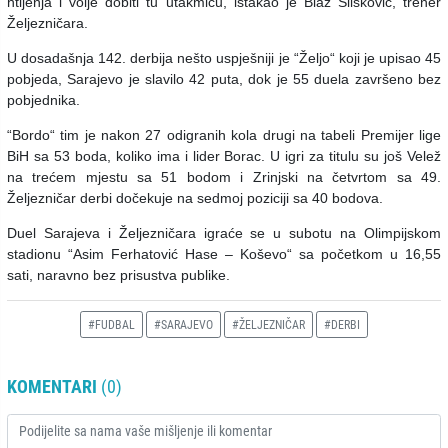
htijenja i volje dobiti tu utakmicu, istakao je Blaž Slišković, trener
Željezničara.
U dosadašnja 142. derbija nešto uspješniji je “Željo“ koji je upisao 45
pobjeda, Sarajevo je slavilo 42 puta, dok je 55 duela završeno bez
pobjednika.
“Bordo“ tim je nakon 27 odigranih kola drugi na tabeli Premijer lige
BiH sa 53 boda, koliko ima i lider Borac. U igri za titulu su još Velež
na trećem mjestu sa 51 bodom i Zrinjski na četvrtom sa 49.
Željezničar derbi dočekuje na sedmoj poziciji sa 40 bodova.
Duel Sarajeva i Željezničara igraće se u subotu na Olimpijskom
stadionu “Asim Ferhatović Hase – Koševo“ sa početkom u 16,55
sati, naravno bez prisustva publike.
#FUDBAL
#SARAJEVO
#ŽELJEZNIČAR
#DERBI
KOMENTARI
(0)