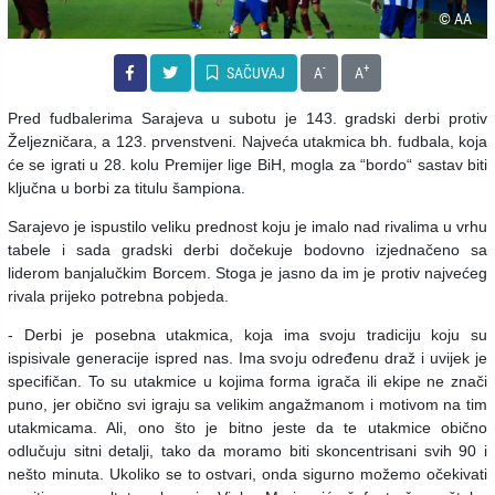
© AA
-
+
SAČUVAJ
A
A
Pred fudbalerima Sarajeva u subotu je 143. gradski derbi protiv
Željezničara, a 123. prvenstveni. Najveća utakmica bh. fudbala, koja
će se igrati u 28. kolu Premijer lige BiH, mogla za “bordo“ sastav biti
ključna u borbi za titulu šampiona.
Sarajevo je ispustilo veliku prednost koju je imalo nad rivalima u vrhu
tabele i sada gradski derbi dočekuje bodovno izjednačeno sa
liderom banjalučkim Borcem. Stoga je jasno da im je protiv najvećeg
rivala prijeko potrebna pobjeda.
- Derbi je posebna utakmica, koja ima svoju tradiciju koju su
ispisivale generacije ispred nas. Ima svoju određenu draž i uvijek je
specifičan. To su utakmice u kojima forma igrača ili ekipe ne znači
puno, jer obično svi igraju sa velikim angažmanom i motivom na tim
utakmicama. Ali, ono što je bitno jeste da te utakmice obično
odlučuju sitni detalji, tako da moramo biti skoncentrisani svih 90 i
nešto minuta. Ukoliko se to ostvari, onda sigurno možemo očekivati