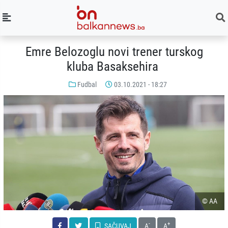
Emre Belozoglu novi trener turskog
kluba Basaksehira
Fudbal
03.10.2021 - 18:27
© AA
-
+
SAČUVAJ
A
A