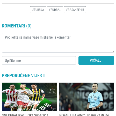
#TURSKA
#FUDBAL
#BASAKSEHIR
KOMENTARI
(0)
POŠALJI
PREPORUČENE
VIJESTI
(INFOGRAFIKA)Turska Super liga:
Prijetili FIFA arbitru Irfanu Peljti, ne