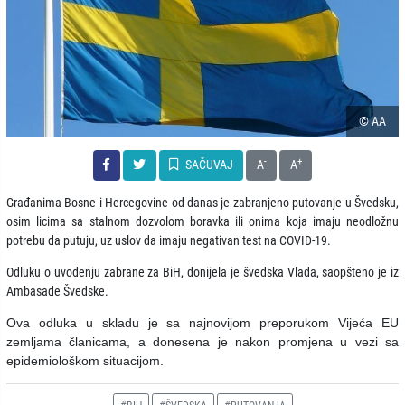
© AA
-
+
SAČUVAJ
A
A
Građanima Bosne i Hercegovine od danas je zabranjeno putovanje u Švedsku,
osim licima sa stalnom dozvolom boravka ili onima koja imaju neodložnu
potrebu da putuju, uz uslov da imaju negativan test na COVID-19.
Odluku o uvođenju zabrane za BiH, donijela je švedska Vlada, saopšteno je iz
Ambasade Švedske.
Ova odluka u skladu je sa najnovijom preporukom Vijeća EU
zemljama članicama, a donesena je nakon promjena u vezi sa
epidemiološkom situacijom.