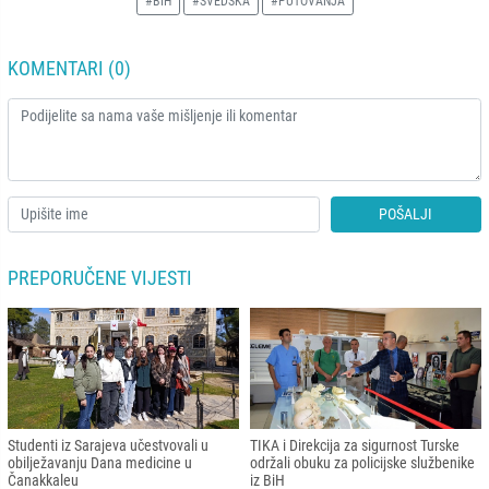
#BIH
#ŠVEDSKA
#PUTOVANJA
KOMENTARI (0)
POŠALJI
PREPORUČENE VIJESTI
Studenti iz Sarajeva učestvovali u
TIKA i Direkcija za sigurnost Turske
obilježavanju Dana medicine u
održali obuku za policijske službenike
Čanakkaleu
iz BiH