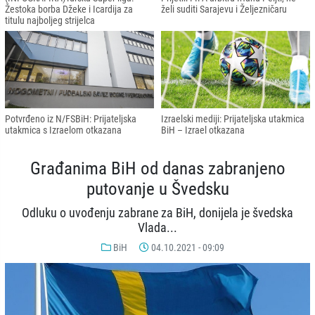
Žestoka borba Džeke i Icardija za
želi suditi Sarajevu i Željezničaru
titulu najboljeg strijelca
Potvrđeno iz N/FSBiH: Prijateljska
Izraelski mediji: Prijateljska utakmica
utakmica s Izraelom otkazana
BiH – Izrael otkazana
Građanima BiH od danas zabranjeno
putovanje u Švedsku
Odluku o uvođenju zabrane za BiH, donijela je švedska
Vlada...
BiH
04.10.2021 - 09:09