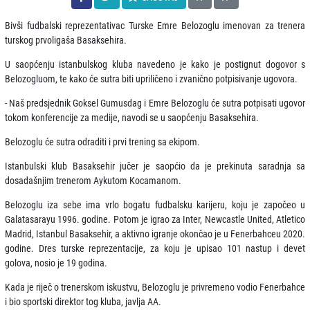
Bivši fudbalski reprezentativac Turske Emre Belozoglu imenovan za trenera
turskog prvoligaša Basaksehira.
U saopćenju istanbulskog kluba navedeno je kako je postignut dogovor s
Belozogluom, te kako će sutra biti upriličeno i zvanično potpisivanje ugovora.
- Naš predsjednik Goksel Gumusdag i Emre Belozoglu će sutra potpisati ugovor
tokom konferencije za medije, navodi se u saopćenju Basaksehira.
Belozoglu će sutra odraditi i prvi trening sa ekipom.
Istanbulski klub Basaksehir jučer je saopćio da je prekinuta saradnja sa
dosadašnjim trenerom Aykutom Kocamanom.
Belozoglu iza sebe ima vrlo bogatu fudbalsku karijeru, koju je započeo u
Galatasarayu 1996. godine. Potom je igrao za Inter, Newcastle United, Atletico
Madrid, Istanbul Basaksehir, a aktivno igranje okončao je u Fenerbahceu 2020.
godine. Dres turske reprezentacije, za koju je upisao 101 nastup i devet
golova, nosio je 19 godina.
Kada je riječ o trenerskom iskustvu, Belozoglu je privremeno vodio Fenerbahce
i bio sportski direktor tog kluba, javlja AA.