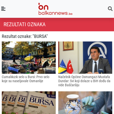
REZULTATI OZNAKA
Rezultat oznake: "BURSA"
Cumalıkızık selo u Bursi: Prvo selo
Načelnik Općine Osmangazi Mustafa
koje su naseljavale Osmanlije
Dundar: Svi koji dolaze u BiH dođu da
vide Baščaršiju