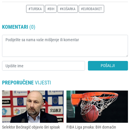
#TURSKA
#BIH
#KOŠARKA
#EUROBASKET
KOMENTARI
(0)
POŠALJI
PREPORUČENE
VIJESTI
Selektor Bećiragić objavio širi spisak
FIBA Liga prvaka: BiH domaćin