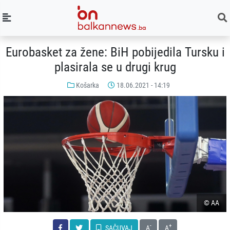
Eurobasket za žene: BiH pobijedila Tursku i
plasirala se u drugi krug
Košarka
18.06.2021 - 14:19
© AA
-
+
SAČUVAJ
A
A