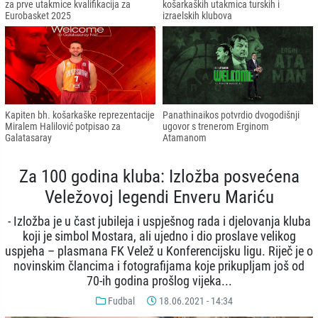
za prve utakmice kvalifikacija za
košarkaških utakmica turskih i
Eurobasket 2025
izraelskih klubova
Kapiten bh. košarkaške reprezentacije
Panathinaikos potvrdio dvogodišnji
Miralem Halilović potpisao za
ugovor s trenerom Erginom
Galatasaray
Atamanom
Za 100 godina kluba: Izložba posvećena
Veležovoj legendi Enveru Mariću
- Izložba je u čast jubileja i uspješnog rada i djelovanja kluba
koji je simbol Mostara, ali ujedno i dio proslave velikog
uspjeha – plasmana FK Velež u Konferencijsku ligu. Riječ je o
novinskim člancima i fotografijama koje prikupljam još od
70-ih godina prošlog vijeka...
Fudbal
18.06.2021 - 14:34