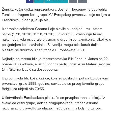
Ženska košarkaška reprezentacija Bosne i Hercegovine pobijedila
Turske u drugom kolu grupe “C“ Evropskog prvenstva koje se igra u
Francuskoj i Španiji, javlja AA.
Izabranice selektora Gorana Loje slavile su pobjedu rezultatom
64:54 (17:8, 10:18, 11:18, 26:10) u dvorani u Strasburgu te već
nakon dva kola osigurale plasman u drugi krug takmičenja. Ukoliko u
posljednjem kolu savladaju i Sloveniju, mogu otići korak dalje i
plasirati se direktno u četvrtfinale Eurobasketa 2021.
Najbolja na terenu bila je reprezentativka BiH Jonquel Jones sa 22
poena i 15 skokova, a uz nju dobru partiju pružile su Matea Tavić sa
14 i Nikolina Babić sa deset poena.
U prvom kolu bh. košarkašice, koje su posljednji put na Evropskom
prvenstvu igrale 1999. godine, savladale su prvog favorita grupe
Belgiju sa ubjedljivih 70:55.
U četvrtfinale Eurobasketa plasiraće se prvoplasirana selekcija iz
svake od četiri grupe, dok će drugoplasirane i trećeplasirane
razigravati u play-offu za ulazak među osam najboljih u Evropi.