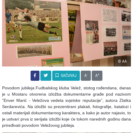
© AA
-
+
SAČUVAJ
A
A
Povodom jubileja Fudbalskog kluba Velež, stotog rođendana, danas
je u Mostaru otvorena izložba dokumentarne građe pod nazivom
”Enver Marić - Veležova vedeta svjetske reputacije”, autora Zlatka
Serdarevića. Na izložbi su prezentirani plakati, fotografije, katalozi i
ostali materijali dokumentarnog karaktera, a kako je autor najavio, to
je ustvari prva iz serijala izložbi koje će tokom narednih godinu dana
priređivati povodom Veležovog jubileja.