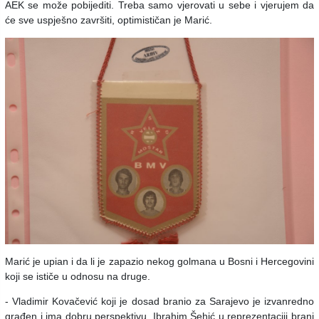
AEK se može pobijediti. Treba samo vjerovati u sebe i vjerujem da
će sve uspješno završiti, optimističan je Marić.
Marić je upian i da li je zapazio nekog golmana u Bosni i Hercegovini
koji se ističe u odnosu na druge.
- Vladimir Kovačević koji je dosad branio za Sarajevo je izvanredno
građen i ima dobru perspektivu. Ibrahim Šehić u reprezentaciji brani