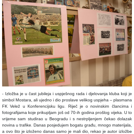
- Izložba je u čast jubileja i uspješnog rada i djelovanja kluba koji je
simbol Mostara, ali ujedno i dio proslave velikog uspjeha – plasmana
FK Velež u Konferencijsku ligu. Riječ je o novinskim člancima i
fotografijama koje prikupljam još od 70-ih godina prošlog vijeka. U to
vrijeme sam studirao u Beogradu i s nestrpljenjem čekao dolazak
novina u trafike. Danas posjedujem bogatu građu, mnogo materijala,
a ovo što je izloženo danas samo je mali dio, rekao je autor izložbe