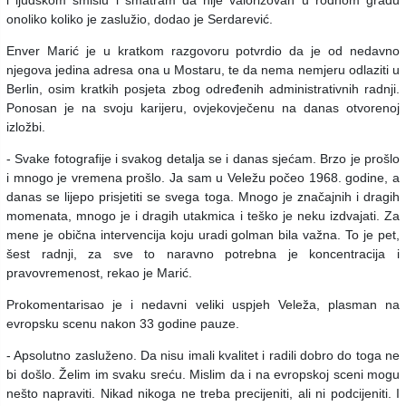
i ljudskom smislu i smatram da nije valorizovan u rodnom gradu
onoliko koliko je zaslužio, dodao je Serdarević.
Enver Marić je u kratkom razgovoru potvrdio da je od nedavno
njegova jedina adresa ona u Mostaru, te da nema nemjeru odlaziti u
Berlin, osim kratkih posjeta zbog određenih administrativnih radnji.
Ponosan je na svoju karijeru, ovjekovječenu na danas otvorenoj
izložbi.
- Svake fotografije i svakog detalja se i danas sjećam. Brzo je prošlo
i mnogo je vremena prošlo. Ja sam u Veležu počeo 1968. godine, a
danas se lijepo prisjetiti se svega toga. Mnogo je značajnih i dragih
momenata, mnogo je i dragih utakmica i teško je neku izdvajati. Za
mene je obična intervencija koju uradi golman bila važna. To je pet,
šest radnji, za sve to naravno potrebna je koncentracija i
pravovremenost, rekao je Marić.
Prokomentarisao je i nedavni veliki uspjeh Veleža, plasman na
evropsku scenu nakon 33 godine pauze.
- Apsolutno zasluženo. Da nisu imali kvalitet i radili dobro do toga ne
bi došlo. Želim im svaku sreću. Mislim da i na evropskoj sceni mogu
nešto napraviti. Nikad nikoga ne treba precijeniti, ali ni podcijeniti. I