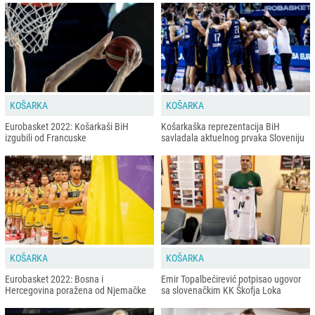
KOŠARKA
KOŠARKA
Eurobasket 2022: Košarkaši BiH
Košarkaška reprezentacija BiH
izgubili od Francuske
savladala aktuelnog prvaka Sloveniju
KOŠARKA
KOŠARKA
Eurobasket 2022: Bosna i
Emir Topalbećirević potpisao ugovor
Hercegovina poražena od Njemačke
sa slovenačkim KK Škofja Loka