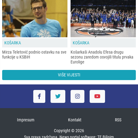
KOŠARKA
KOŠARKA
Mirza Teletović podnio ostavku na sve
Košarkaši Anadolu Efesa drugu
funkcije u KSBiH
sezonu zaredom osvojili titulu prvaka
Eurolige
VIŠE VIJESTI
Impresum
Kontakt
RSS
Copyright © 2026
Sva prava zadržana. News portal software:
TE Bilişim