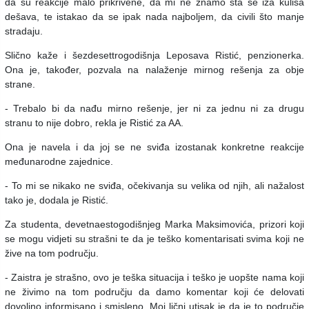
da su reakcije malo prikrivene, da mi ne znamo šta se iza kulisa
dešava, te istakao da se ipak nada najboljem, da civili što manje
stradaju.
Slično kaže i šezdesettrogodišnja Leposava Ristić, penzionerka.
Ona je, također, pozvala na nalaženje mirnog rešenja za obje
strane.
- Trebalo bi da nađu mirno rešenje, jer ni za jednu ni za drugu
stranu to nije dobro, rekla je Ristić za AA.
Ona je navela i da joj se ne sviđa izostanak konkretne reakcije
međunarodne zajednice.
- To mi se nikako ne sviđa, očekivanja su velika od njih, ali nažalost
tako je, dodala je Ristić.
Za studenta, devetnaestogodišnjeg Marka Maksimovića, prizori koji
se mogu vidjeti su strašni te da je teško komentarisati svima koji ne
žive na tom području.
- Zaistra je strašno, ovo je teška situacija i teško je uopšte nama koji
ne živimo na tom području da damo komentar koji će delovati
dovoljno informisano i smisleno. Moj lični utisak je da je to područje