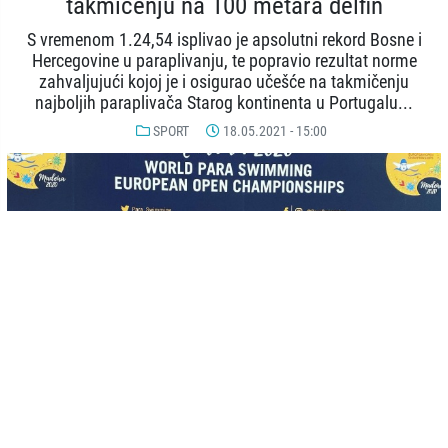
takmičenju na 100 metara delfin
S vremenom 1.24,54 isplivao je apsolutni rekord Bosne i
Hercegovine u paraplivanju, te popravio rezultat norme
zahvaljujući kojoj je i osigurao učešće na takmičenju
najboljih paraplivača Starog kontinenta u Portugalu...
SPORT
18.05.2021 - 15:00
© FENA
-
+
SAČUVAJ
A
A
Nermin Memić, reprezentativac Bosne i Hercegovine, osvojio je 12.