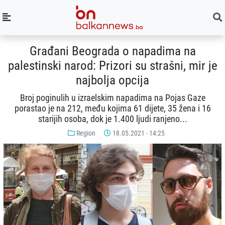
Građani Beograda o napadima na
palestinski narod: Prizori su strašni, mir je
najbolja opcija
Broj poginulih u izraelskim napadima na Pojas Gaze
porastao je na 212, među kojima 61 dijete, 35 žena i 16
starijih osoba, dok je 1.400 ljudi ranjeno...
Region
18.05.2021 - 14:25