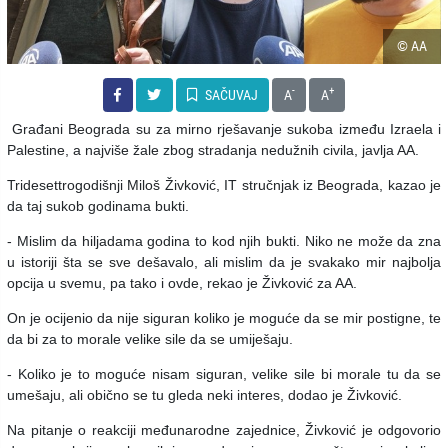
© AA
-
+
SAČUVAJ
A
A
Građani Beograda su za mirno rješavanje sukoba između Izraela i
Palestine, a najviše žale zbog stradanja nedužnih civila, javlja AA.
Tridesettrogodišnji Miloš Živković, IT stručnjak iz Beograda, kazao je
da taj sukob godinama bukti.
- Mislim da hiljadama godina to kod njih bukti. Niko ne može da zna
u istoriji šta se sve dešavalo, ali mislim da je svakako mir najbolja
opcija u svemu, pa tako i ovde, rekao je Živković za AA.
On je ocijenio da nije siguran koliko je moguće da se mir postigne, te
da bi za to morale velike sile da se umiješaju.
- Koliko je to moguće nisam siguran, velike sile bi morale tu da se
umešaju, ali obično se tu gleda neki interes, dodao je Živković.
Na pitanje o reakciji međunarodne zajednice, Živković je odgovorio