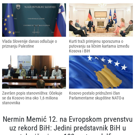
Vlada Slovenije danas odlučuje o
Kurti traži primjenu sporazuma o
priznanju Palestine
putovanju sa ličnim kartama između
Kosova i BiH
Završen popis stanovništva: Očekuje
Kosovo postalo pridruženi član
se da Kosovo ima oko 1,6 miliona
Parlamentarne skupštine NATO-a
stanovnika
Nermin Memić 12. na Evropskom prvenstvu
uz rekord BiH: Jedini predstavnik BiH u