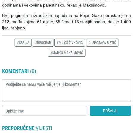
godinama i vekovima palestinsko, rekao je Maksimović.
Broj poginulih u izraelskim napadima na Pojas Gaze porastao je na
212, među kojima 61 dijete, 35 žena i 16 starijih osoba, dok je 1.400
ljudi ranjeno.
#SRBIJA
#BEOGRAD
#MILOŠ ŽIVKOVIĆ
#LEPOSAVA RISTIĆ
#MARKO MAKSIMOVIĆ
KOMENTARI
(0)
POŠALJI
PREPORUČENE
VIJESTI