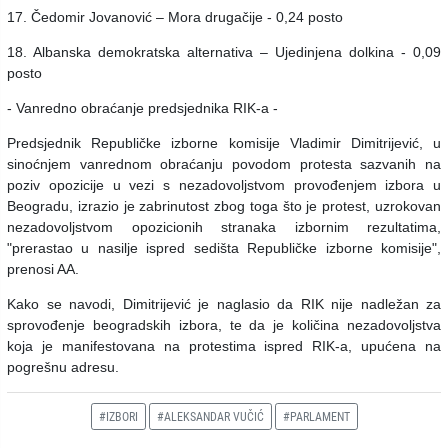
17. Čedomir Jovanović – Mora drugačije - 0,24 posto
18. Albanska demokratska alternativa – Ujedinjena dolkina - 0,09
posto
- Vanredno obraćanje predsjednika RIK-a -
Predsjednik Republičke izborne komisije Vladimir Dimitrijević, u
sinoćnjem vanrednom obraćanju povodom protesta sazvanih na
poziv opozicije u vezi s nezadovoljstvom provođenjem izbora u
Beogradu, izrazio je zabrinutost zbog toga što je protest, uzrokovan
nezadovoljstvom opozicionih stranaka izbornim rezultatima,
"prerastao u nasilje ispred sedišta Republičke izborne komisije",
prenosi AA.
Kako se navodi, Dimitrijević je naglasio da RIK nije nadležan za
sprovođenje beogradskih izbora, te da je količina nezadovoljstva
koja je manifestovana na protestima ispred RIK-a, upućena na
pogrešnu adresu.
#IZBORI
#ALEKSANDAR VUČIĆ
#PARLAMENT