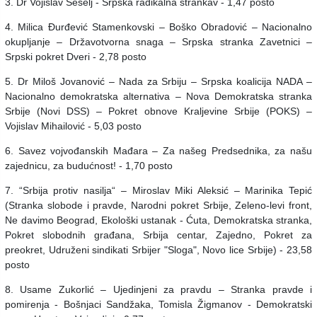
3. Dr Vojislav Šešelj - Srpska radikalna strankav - 1,47 posto
4. Milica Đurđević Stamenkovski – Boško Obradović – Nacionalno
okupljanje – Državotvorna snaga – Srpska stranka Zavetnici –
Srpski pokret Dveri - 2,78 posto
5. Dr Miloš Jovanović – Nada za Srbiju – Srpska koalicija NADA –
Nacionalno demokratska alternativa – Nova Demokratska stranka
Srbije (Novi DSS) – Pokret obnove Kraljevine Srbije (POKS) –
Vojislav Mihailović - 5,03 posto
6. Savez vojvođanskih Mađara – Za našeg Predsednika, za našu
zajednicu, za budućnost! - 1,70 posto
7. “Srbija protiv nasilja“ – Miroslav Miki Aleksić – Marinika Tepić
(Stranka slobode i pravde, Narodni pokret Srbije, Zeleno-levi front,
Ne davimo Beograd, Ekološki ustanak - Ćuta, Demokratska stranka,
Pokret slobodnih građana, Srbija centar, Zajedno, Pokret za
preokret, Udruženi sindikati Srbijer "Sloga", Novo lice Srbije) - 23,58
posto
8. Usame Zukorlić – Ujedinjeni za pravdu – Stranka pravde i
pomirenja - Bošnjaci Sandžaka, Tomisla Žigmanov - Demokratski