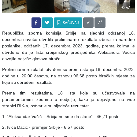
© AA
-
+
SAČUVAJ
A
A
Republička izborna komisija Srbije na sjednici održanoj 18.
decembra naveče utvrdila preliminarne rezultate izbora za narodne
poslanike, održanih 17. decembra 2023. godine, prema kojima je
utvrđeno da je lista srbijanskog predsjednika Aleksandra Vučića
osvojila najviše glasova birača.
Preliminarni rezulatati utvrđeni su prema stanju 18. decembra 2023.
godine u 20.00 časova, na osnovu 96,68 posto biračkih mjesta za
koja su obrađeni rezultati.
Prema tim rezultatima, 18 lista koje su učestvovale na
parlamentarnim izborima u nedjelju, kako je objavljeno na web
stranici RIK-a, ostvarile su sljedeće rezultate:
1. “Aleksandar Vučić – Srbija ne sme da stane“ - 46,71 posto
2. Ivica Dačić - premijer Srbije - 6,57 posto