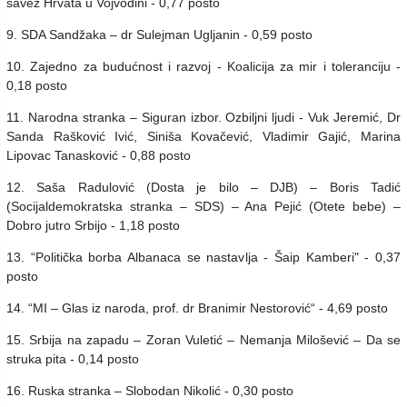
savez Hrvata u Vojvodini - 0,77 posto
9. SDA Sandžaka – dr Sulejman Ugljanin - 0,59 posto
10. Zajedno za budućnost i razvoj - Koalicija za mir i toleranciju -
0,18 posto
11. Narodna stranka – Siguran izbor. Ozbiljni ljudi - Vuk Jeremić, Dr
Sanda Rašković Ivić, Siniša Kovačević, Vladimir Gajić, Marina
Lipovac Tanasković - 0,88 posto
12. Saša Radulović (Dosta je bilo – DJB) – Boris Tadić
(Socijaldemokratska stranka – SDS) – Ana Pejić (Otete bebe) –
Dobro jutro Srbijo - 1,18 posto
13. “Politička borba Albanaca se nastavlja - Šaip Kamberi" - 0,37
posto
14. “MI ‒ Glas iz naroda, prof. dr Branimir Nestorović“ - 4,69 posto
15. Srbija na zapadu – Zoran Vuletić – Nemanja Milošević – Da se
struka pita - 0,14 posto
16. Ruska stranka – Slobodan Nikolić - 0,30 posto