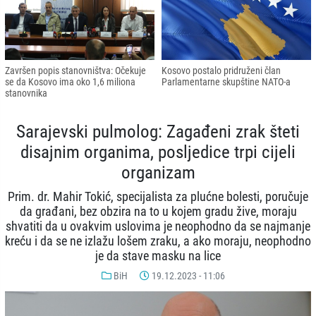
Završen popis stanovništva: Očekuje
Kosovo postalo pridruženi član
se da Kosovo ima oko 1,6 miliona
Parlamentarne skupštine NATO-a
stanovnika
Sarajevski pulmolog: Zagađeni zrak šteti
disajnim organima, posljedice trpi cijeli
organizam
Prim. dr. Mahir Tokić, specijalista za plućne bolesti, poručuje
da građani, bez obzira na to u kojem gradu žive, moraju
shvatiti da u ovakvim uslovima je neophodno da se najmanje
kreću i da se ne izlažu lošem zraku, a ako moraju, neophodno
je da stave masku na lice
BiH
19.12.2023 - 11:06