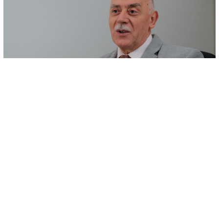
© AA
-
+
SAČUVAJ
A
A
Povećanje koncentracije vrlo agresivnih otrovnih gasova u zimskim
mjesecima u Sarajevu, ali i u drugim gradovima Bosne i
Hercegovine, ne štete samo disajnim organima, već i
kardiovaskularnom sistemu, izjavio je prim. dr. Mahir Tokić,
specijalista za plućne bolesti za AA.
"U Sarajevu govorimo o lošem zraku barem 40 godina. Ako ste
stalno izloženi lošem zraku, onda u kontinuitetu 365 dana vaš
organizam trpi loše uslove", kazao je Tokić.