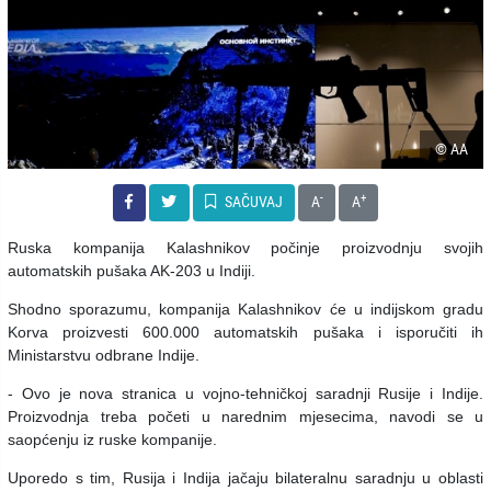
© AA
-
+
SAČUVAJ
A
A
Ruska kompanija Kalashnikov počinje proizvodnju svojih
automatskih pušaka AK-203 u Indiji.
Shodno sporazumu, kompanija Kalashnikov će u indijskom gradu
Korva proizvesti 600.000 automatskih pušaka i isporučiti ih
Ministarstvu odbrane Indije.
- Ovo je nova stranica u vojno-tehničkoj saradnji Rusije i Indije.
Proizvodnja treba početi u narednim mjesecima, navodi se u
saopćenju iz ruske kompanije.
Uporedo s tim, Rusija i Indija jačaju bilateralnu saradnju u oblasti