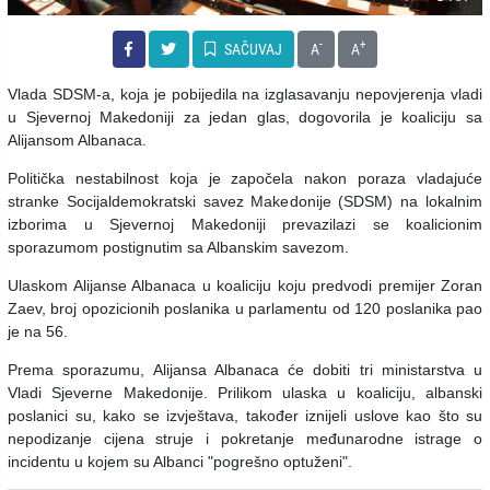
-
+
SAČUVAJ
A
A
Vlada SDSM-a, koja je pobijedila na izglasavanju nepovjerenja vladi
u Sjevernoj Makedoniji za jedan glas, dogovorila je koaliciju sa
Alijansom Albanaca.
Politička nestabilnost koja je započela nakon poraza vladajuće
stranke Socijaldemokratski savez Makedonije (SDSM) na lokalnim
izborima u Sjevernoj Makedoniji prevazilazi se koalicionim
sporazumom postignutim sa Albanskim savezom.
Ulaskom Alijanse Albanaca u koaliciju koju predvodi premijer Zoran
Zaev, broj opozicionih poslanika u parlamentu od 120 poslanika pao
je na 56.
Prema sporazumu, Alijansa Albanaca će dobiti tri ministarstva u
Vladi Sjeverne Makedonije. Prilikom ulaska u koaliciju, albanski
poslanici su, kako se izvještava, također iznijeli uslove kao što su
nepodizanje cijena struje i pokretanje međunarodne istrage o
incidentu u kojem su Albanci "pogrešno optuženi".