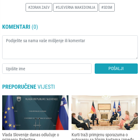
#ZORAN ZAEV
#SJEVERNA MAKEDONIJA
#SDSM
KOMENTARI
(0)
POŠALJI
PREPORUČENE
VIJESTI
Vlada Slovenije danas odlučuje o
Kurti traži primjenu sporazuma o
priznanju Palestine
putovanju sa ličnim kartama između