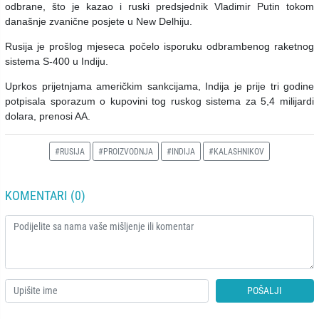
odbrane, što je kazao i ruski predsjednik Vladimir Putin tokom
današnje zvanične posjete u New Delhiju.
Rusija je prošlog mjeseca počelo isporuku odbrambenog raketnog
sistema S-400 u Indiju.
Uprkos prijetnjama američkim sankcijama, Indija je prije tri godine
potpisala sporazum o kupovini tog ruskog sistema za 5,4 milijardi
dolara, prenosi AA.
#RUSIJA
#PROIZVODNJA
#INDIJA
#KALASHNIKOV
KOMENTARI (0)
POŠALJI