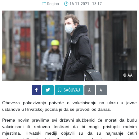
Region
16.11.2021 - 13:17
© AA
-
+
SAČUVAJ
A
A
Obaveza pokazivanja potvrde o vakcinisanju na ulazu u javne
ustanove u Hrvatskoj počela je da se provodi od danas.
Prema novim pravilima svi državni službenici će morati da budu
vakcinisani ili redovno testirani da bi mogli pristupiti radnim
mjestima.
Hrvatski mediji objavili su da su najmanje četiri