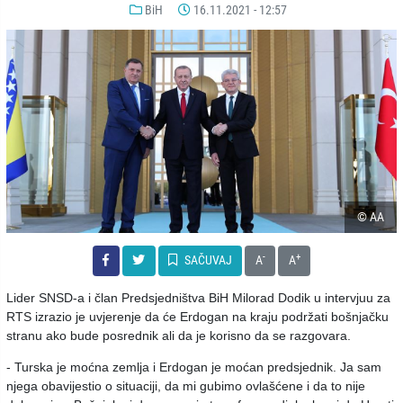
BiH
16.11.2021 - 12:57
© AA
-
+
SAČUVAJ
A
A
Lider SNSD-a i član Predsjedništva BiH Milorad Dodik u intervjuu za
RTS izrazio je uvjerenje da će Erdogan na kraju podržati bošnjačku
stranu ako bude posrednik ali da je korisno da se razgovara.
- Turska je moćna zemlja i Erdogan je moćan predsjednik. Ja sam
njega obavijestio o situaciji, da mi gubimo ovlašćene i da to nije