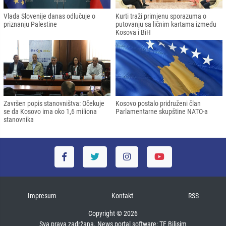
Vlada Slovenije danas odlučuje o
Kurti traži primjenu sporazuma o
priznanju Palestine
putovanju sa ličnim kartama između
Kosova i BiH
Završen popis stanovništva: Očekuje
Kosovo postalo pridruženi član
se da Kosovo ima oko 1,6 miliona
Parlamentarne skupštine NATO-a
stanovnika
Impresum
Kontakt
RSS
Copyright © 2026
Sva prava zadržana. News portal software:
TE Bilişim