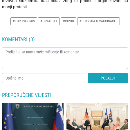
državna službenika dala otkaz zbog te prakse i organizovani su
manji protesti.
#KORONAVIRUS
#HRVATSKA
#COVID
#POTVRDA O VAKCINACIJI
KOMENTARI (0)
POŠALJI
PREPORUČENE VIJESTI