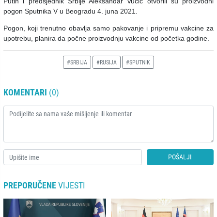
Putin i predsjednik Srbije Aleksandar Vučić otvorili su proizvodni
pogon Sputnika V u Beogradu 4. juna 2021.
Pogon, koji trenutno obavlja samo pakovanje i pripremu vakcine za
upotrebu, planira da počne proizvodnju vakcine od početka godine.
#SRBIJA
#RUSIJA
#SPUTNIK
KOMENTARI
(0)
POŠALJI
PREPORUČENE
VIJESTI