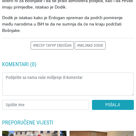
dobro ni za Bošnjake i da se pravi atmosfera podjela, kao i da Hrvati
imaju primjedbe, istakao je Dodik.
Dodik je istakao kako je Erdogan spreman da podrži pomirenje
među narodima u BiH te da ne sumnja da će na kraju podržati
Bošnjake.
#RECEP TAYYIP ERDOĞAN
#MILORAD DODIK
KOMENTARI (0)
POŠALJI
PREPORUČENE VIJESTI