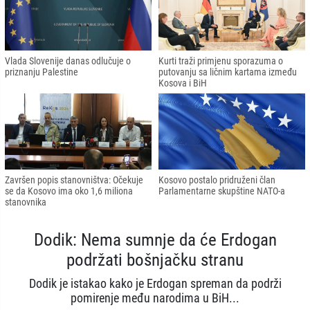
Vlada Slovenije danas odlučuje o
Kurti traži primjenu sporazuma o
priznanju Palestine
putovanju sa ličnim kartama između
Kosova i BiH
Završen popis stanovništva: Očekuje
Kosovo postalo pridruženi član
se da Kosovo ima oko 1,6 miliona
Parlamentarne skupštine NATO-a
stanovnika
Dodik: Nema sumnje da će Erdogan
podržati bošnjačku stranu
Dodik je istakao kako je Erdogan spreman da podrži
pomirenje među narodima u BiH...