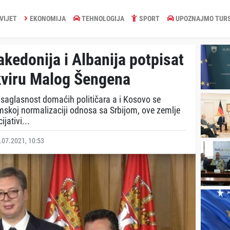
VIJET
EKONOMIJA
TEHNOLOGIJA
SPORT
UPOZNAJMO TUR
akedonija i Albanija potpisat
kviru Malog Šengena
i saglasnost domaćih političara a i Kosovo se
oj normalizaciji odnosa sa Srbijom, ove zemlje
jativi...
07.2021, 10:53