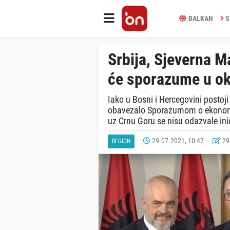
BALKAN
S
Srbija, Sjeverna M
će sporazume u o
Iako u Bosni i Hercegovini postoj
obavezalo Sporazumom o ekonomsk
uz Crnu Goru se nisu odazvale inici
29.07.2021, 10:47
29.
REGION