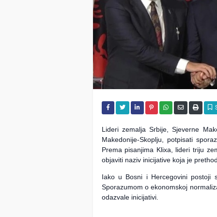
Lideri zemalja Srbije, Sjeverne Ma
Makedonije-Skoplju, potpisati spora
Prema pisanjima Klixa, lideri triju z
objaviti naziv inicijative koja je pre
Iako u Bosni i Hercegovini postoji
Sporazumom o ekonomskoj normalizac
odazvale inicijativi.