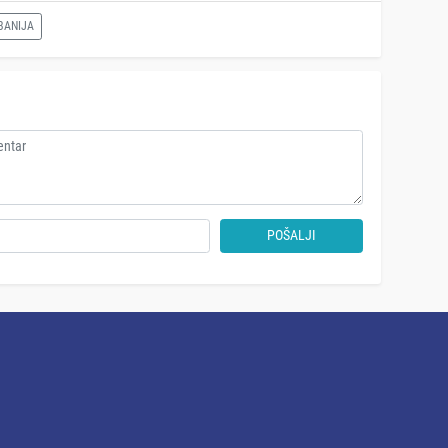
BANIJA
POŠALJI