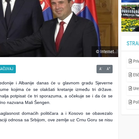
STRA
© Internet
Pri
-
+
SAČUVAJ
A
A
Eti
kedonije i Albanije danas će u glavnom gradu Sjeverne
Ure
zume kojima će se olakšati kretanje između tri države.
emalja potpisat će tri sporazuma, a očekuje se i da će se
Poli
thodno nazvana Mali Šengen.
 saglasnost domaćih političara a i Kosovo se obavezalo
iji odnosa sa Srbijom, ove zemlje uz Crnu Goru se nisu