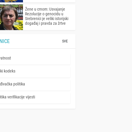
Žene u crnom: Usvajanje
Rezolucije o genocidu u
Srebrenici je veliki istorijski
događaj i pravda za žrtve
NICE
SVE
vatnost
čki kodeks
đivačka politika
tika verifikacije vijesti