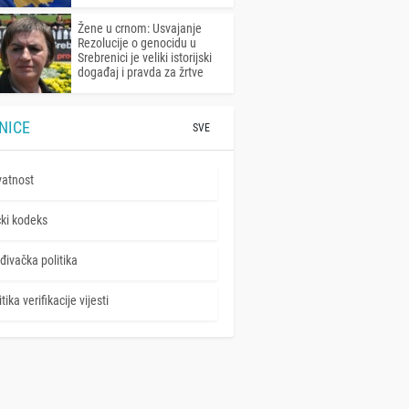
Žene u crnom: Usvajanje
Rezolucije o genocidu u
Srebrenici je veliki istorijski
događaj i pravda za žrtve
NICE
SVE
vatnost
čki kodeks
đivačka politika
tika verifikacije vijesti