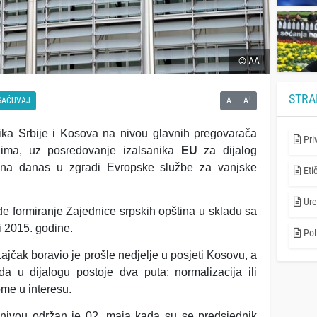
© AA
STRA
-
+
SAČUVAJ
A
A
ika Srbije i Kosova na nivou glavnih pregovarača
Pri
ljima, uz posredovanje izalsanika
EU
za dijalog
žana danas u zgradi Evropske službe za vanjske
Eti
Ure
 formiranje Zajednice srpskih opština u skladu sa
i 2015. godine.
Poli
ajčak boravio je prošle nedjelje u posjeti Kosovu, a
da u dijalogu postoje dva puta: normalizacija ili
ome u interesu.
 nivou održan je 02. maja kada su se predsjednik