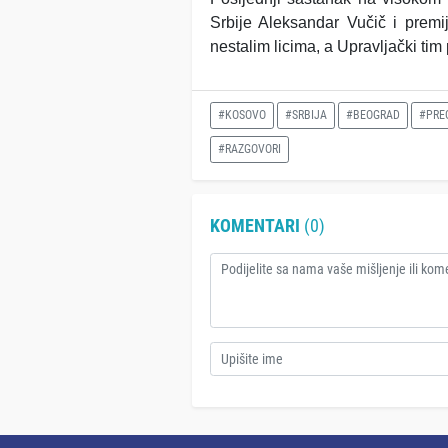
Srbije Aleksandar Vučič i prem
nestalim licima, a Upravljački tim
#KOSOVO
#SRBIJA
#BEOGRAD
#PRE
#RAZGOVORI
KOMENTARI
(0)