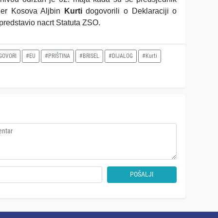
ijer Kosova Aljbin
Kurti
dogovorili o Deklaraciji o
 predstavio nacrt Statuta ZSO.
GOVORI
#EU
#PRIŠTINA
#BRISEL
#DIJALOG
#Kurti
POŠALJI