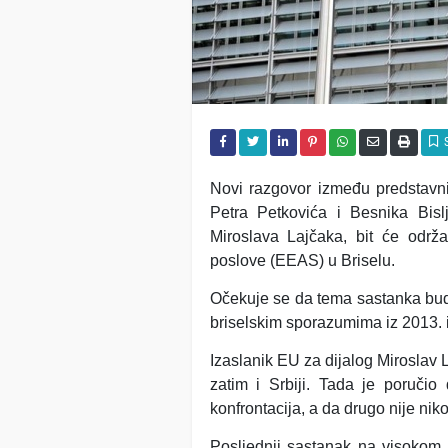
Novi razgovor između predstavn
Petra Petkovića i Besnika Bis
Miroslava Lajčaka, bit će odr
poslove (EEAS) u Briselu.
Očekuje se da tema sastanka bude
briselskim sporazumima iz 2013. 
Izaslanik EU za dijalog Miroslav L
zatim i Srbiji. Tada je poručio 
konfrontacija, a da drugo nije nik
Posljednji sastanak na visokom