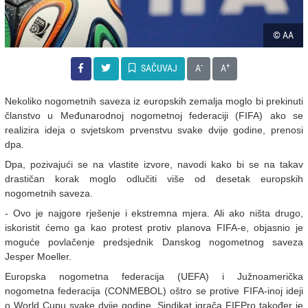
© AA
-
+
SAČUVAJ
A
A
Nekoliko nogometnih saveza iz europskih zemalja moglo bi prekinuti
članstvo u Međunarodnoj nogometnoj federaciji (FIFA) ako se
realizira ideja o svjetskom prvenstvu svake dvije godine, prenosi
dpa.
Dpa, pozivajući se na vlastite izvore, navodi kako bi se na takav
drastičan korak moglo odlučiti više od desetak europskih
nogometnih saveza.
- Ovo je najgore rješenje i ekstremna mjera. Ali ako ništa drugo,
iskoristit ćemo ga kao protest protiv planova FIFA-e, objasnio je
moguće povlačenje predsjednik Danskog nogometnog saveza
Jesper Moeller.
Europska nogometna federacija (UEFA) i Južnoamerička
nogometna federacija (CONMEBOL) oštro se protive FIFA-inoj ideji
o World Cupu svake dvije godine. Sindikat igrača FIFPro također je