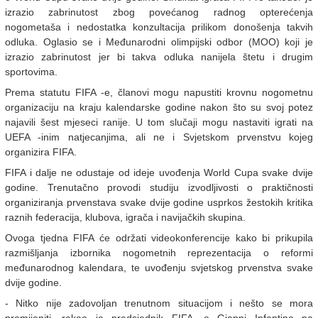
izrazio zabrinutost zbog povećanog radnog opterećenja
nogometaša i nedostatka konzultacija prilikom donošenja takvih
odluka. Oglasio se i Međunarodni olimpijski odbor (MOO) koji je
izrazio zabrinutost jer bi takva odluka nanijela štetu i drugim
sportovima.
Prema statutu FIFA -e, članovi mogu napustiti krovnu nogometnu
organizaciju na kraju kalendarske godine nakon što su svoj potez
najavili šest mjeseci ranije. U tom slučaji mogu nastaviti igrati na
UEFA -inim natjecanjima, ali ne i Svjetskom prvenstvu kojeg
organizira FIFA.
FIFA i dalje ne odustaje od ideje uvođenja World Cupa svake dvije
godine. Trenutačno provodi studiju izvodljivosti o praktičnosti
organiziranja prvenstava svake dvije godine usprkos žestokih kritika
raznih federacija, klubova, igrača i navijačkih skupina.
Ovoga tjedna FIFA će održati videokonferencije kako bi prikupila
razmišljanja izbornika nogometnih reprezentacija o reformi
međunarodnog kalendara, te uvođenju svjetskog prvenstva svake
dvije godine.
- Nitko nije zadovoljan trenutnom situacijom i nešto se mora
promijeniti, rekao je predsjednik FIFA -e Gianni Infantino na