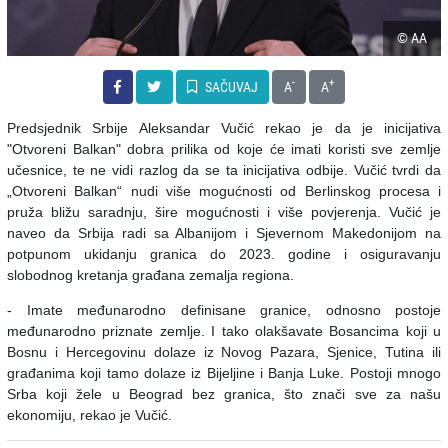
© AA
-
+
SAČUVAJ
A
A
Predsjednik Srbije Aleksandar Vučić rekao je da je inicijativa
"Otvoreni Balkan" dobra prilika od koje će imati koristi sve zemlje
učesnice, te ne vidi razlog da se ta inicijativa odbije.
Vučić tvrdi da
„Otvoreni Balkan“ nudi više mogućnosti od Berlinskog procesa i
pruža bližu saradnju, šire mogućnosti i više povjerenja.
Vučić je
naveo da Srbija radi sa Albanijom i Sjevernom Makedonijom na
potpunom ukidanju granica do 2023. godine i osiguravanju
slobodnog kretanja građana zemalja regiona.
- Imate međunarodno definisane granice, odnosno postoje
međunarodno priznate zemlje. I tako olakšavate Bosancima koji u
Bosnu i Hercegovinu dolaze iz Novog Pazara, Sjenice, Tutina ili
građanima koji tamo dolaze iz Bijeljine i Banja Luke. Postoji mnogo
Srba koji žele u Beograd bez granica, što znači sve za našu
ekonomiju, rekao je Vučić.