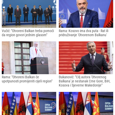
Vučić: "Otvoreni Balkan treba pomoći
Rama: Kosovo ima dva puta - Rat ili
da region govori jednim glasom"
pridruživanje 'Otvorenom Balkanu'
Rama: "Otvoreni Balkan će
Đukanović: "Cilj autora 'Otvorenog
upotpunosti promijeniti cijeli region"
Balkana' je nestanak Crne Gore, BiH,
Kosova i Sjeverne Makedonije"