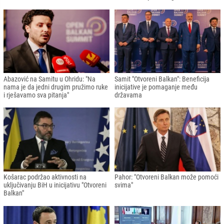
Abazović na Samitu u Ohridu: "Na
Samit "Otvoreni Balkan": Beneficija
nama je da jedni drugim pružimo ruke
inicijative je pomaganje među
i rješavamo sva pitanja"
državama
Košarac podržao aktivnosti na
Pahor: "Otvoreni Balkan može pomoći
uključivanju BiH u inicijativu "Otvoreni
svima"
Balkan"