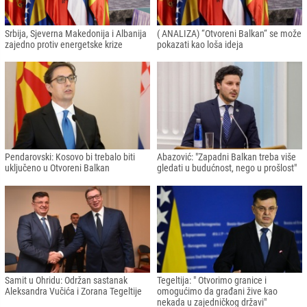
Srbija, Sjeverna Makedonija i Albanija
( ANALIZA) “Otvoreni Balkan“ se može
zajedno protiv energetske krize
pokazati kao loša ideja
Pendarovski: Kosovo bi trebalo biti
Abazović: "Zapadni Balkan treba više
uključeno u Otvoreni Balkan
gledati u budućnost, nego u prošlost"
Samit u Ohridu: Održan sastanak
Tegeltija: " Otvorimo granice i
Aleksandra Vučića i Zorana Tegeltije
omogućimo da građani žive kao
nekada u zajedničkog državi"