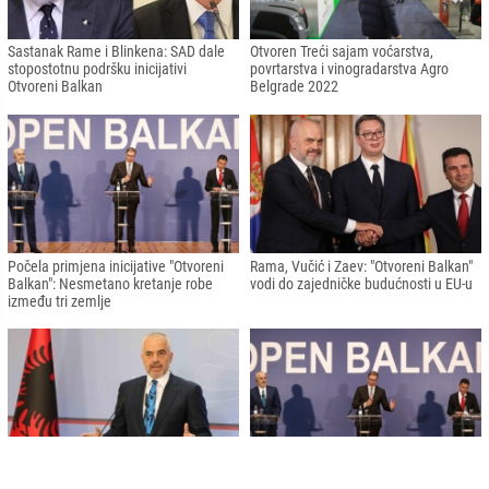
Sastanak Rame i Blinkena: SAD dale
Otvoren Treći sajam voćarstva,
stopostotnu podršku inicijativi
povrtarstva i vinogradarstva Agro
Otvoreni Balkan
Belgrade 2022
Počela primjena inicijative "Otvoreni
Rama, Vučić i Zaev: "Otvoreni Balkan"
Balkan": Nesmetano kretanje robe
vodi do zajedničke budućnosti u EU-u
između tri zemlje
Rama: "Ne mogu Tursku povezati ni sa
Vučić, Rama i Dimitrov: "Otvoreni