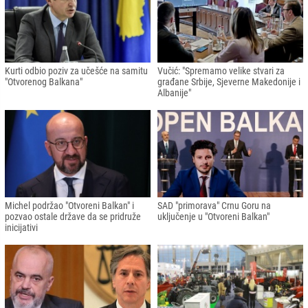
Kurti odbio poziv za učešće na samitu
Vučić: "Spremamo velike stvari za
"Otvorenog Balkana"
građane Srbije, Sjeverne Makedonije i
Albanije"
Michel podržao "Otvoreni Balkan" i
SAD "primorava" Crnu Goru na
pozvao ostale države da se pridruže
uključenje u "Otvoreni Balkan"
inicijativi