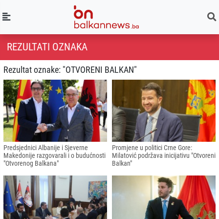
REZULTATI OZNAKA
Rezultat oznake: "OTVORENI BALKAN"
Predsjednici Albanije i Sjeverne
Promjene u politici Crne Gore:
Makedonije razgovarali i o budućnosti
Milatović podržava inicijativu "Otvoreni
"Otvorenog Balkana"
Balkan"