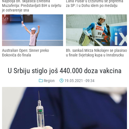
Najbolja bh. skijašica Elvedina
Lana Pudar u Erzurumu se priprema
Muzaferija: Predstavljati BiH u svijetu
za SP: I u Dohu idem po medalju
je ostvarenje sna
Australian Open: Sinner preko
Bh. sankaš Mirza Nikolajev se plasirao
Đokovića do finala
u finale Svjetskog kupa u Innsbrucku
U Srbiju stiglo još 440.000 doza vakcina
Region
19.05.2021 - 09:34