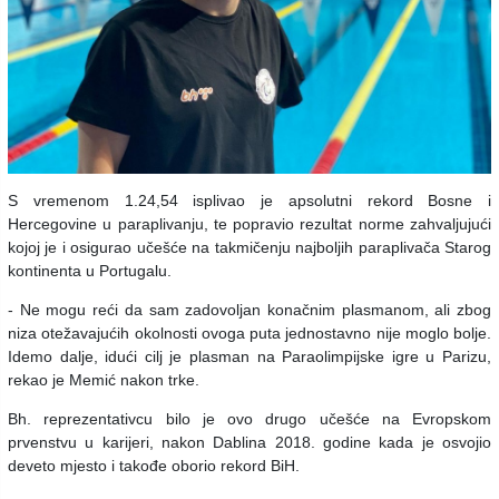
S vremenom 1.24,54 isplivao je apsolutni rekord Bosne i
Hercegovine u paraplivanju, te popravio rezultat norme zahvaljujući
kojoj je i osigurao učešće na takmičenju najboljih paraplivača Starog
kontinenta u Portugalu.
- Ne mogu reći da sam zadovoljan konačnim plasmanom, ali zbog
niza otežavajućih okolnosti ovoga puta jednostavno nije moglo bolje.
Idemo dalje, idući cilj je plasman na Paraolimpijske igre u Parizu,
rekao je Memić nakon trke.
Bh. reprezentativcu bilo je ovo drugo učešće na Evropskom
prvenstvu u karijeri, nakon Dablina 2018. godine kada je osvojio
deveto mjesto i takođe oborio rekord BiH.