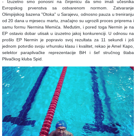
- Izuzetno smo ponosni na činjenicu da smo imali učesnika
Evropskog prvenstva sa ostvarenom normom. Zatvaranje
Olimpijskog bazena "Otoka" u Sarajevu, odnosno pauza u treniranju
od 20 dana u mjesecu martu, značajno su ugrozili proces priprema i
samu formu Nermina Memića. Međutim, i pored toga Nermin je na
EP ostavio dobar utisak u izuzetno jakoj konkurenciji. U odnosu na
prošlo EP Nermin je popravio svoj rezultata za 11 sekundi i još
jednom potvrdio svoju vrhunsku klasu i kvalitet, rekao je Amel Kapo,
selektor paraplivačke reprezentacije BiH i šef stručnog štaba
Plivačkog kluba Spid.