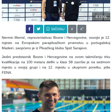
© FENA
-
+
SAČUVAJ
A
A
Nermin Memić, reprezentativac Bosne i Hercegovine, osvojio je 12.
mjesto na Evropskom paraplivačkom prvenstvu u portugalskoj
Madeiri, saopćeno je iz Plivačkog kluba Spid Sarajevo.
Jedini predstavnik Bosne i Hercegovine na ovom takmičenju trku
kvalifikacija na 100 metara delfin u klasi S8 završio je na sedmom
mjestu u svojoj grupi i na 12. mjestu u ukupnom poretku, piše
FENA.