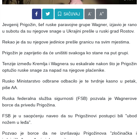
-
+
SAČUVAJ
A
A
Jevgenij Prigožin, šef ruske paravojne grupe Wagner, izjavio je rano
u subotu da su njegove snage u Ukrajini prešle u ruski grad Rostov.
Rekao je da su njegove jedinice prešle granicu na svim mjestima.
Prigožin je zaprijetio da će uništiti svakoga ko stane na put grupi.
Tenzije između Kremlja i Wagnera su eskalirale nakon što je Prigožin
optužio ruske snage za napad na njegove plaćenike.
Rusko Ministarstvo odbrane odbacilo je te tvrdnje kasno u petak,
piše AA.
Ruska federalna služba sigurnosti (FSB) pozvala je Wagnerove
borce da privedu Prigožina.
FSB je u saopćenju naveo da su Prigožinovi postupci bili "ubod
nožem u leđa".
Pozvao je borce da ne izvršavaju Prigožinova "zločinačka i