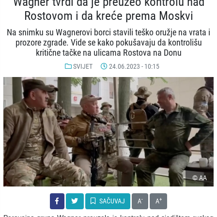
Wagner tvrdi da je preuzeo kontrolu nad
Rostovom i da kreće prema Moskvi
Na snimku su Wagnerovi borci stavili teško oružje na vrata i
prozore zgrade. Vide se kako pokušavaju da kontrolišu
kritične tačke na ulicama Rostova na Donu
SVIJET
24.06.2023 - 10:15
© AA
-
+
SAČUVAJ
A
A