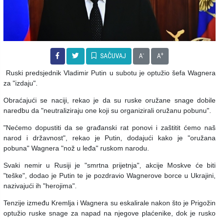
-
+
SAČUVAJ
A
A
Ruski predsjednik Vladimir Putin u subotu je optužio šefa Wagnera
za "izdaju".
Obraćajući se naciji, rekao je da su ruske oružane snage dobile
naredbu da "neutraliziraju one koji su organizirali oružanu pobunu".
"Nećemo dopustiti da se građanski rat ponovi i zaštitit ćemo naš
narod i državnost", rekao je Putin, dodajući kako je "oružana
pobuna" Wagnera "nož u leđa" ruskom narodu.
Svaki nemir u Rusiji je "smrtna prijetnja", akcije Moskve će biti
"teške", dodao je Putin te je pozdravio Wagnerove borce u Ukrajini,
nazivajući ih "herojima".
Tenzije između Kremlja i Wagnera su eskalirale nakon što je Prigožin
optužio ruske snage za napad na njegove plaćenike, dok je rusko