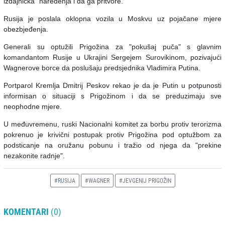
izdajnička" naređenja i da ga pritvore.
Rusija je poslala oklopna vozila u Moskvu uz pojačane mjere
obezbjeđenja.
Generali su optužili Prigožina za "pokušaj puča" s glavnim
komandantom Rusije u Ukrajini Sergejem Surovikinom, pozivajući
Wagnerove borce da poslušaju predsjednika Vladimira Putina.
Portparol Kremlja Dmitrij Peskov rekao je da je Putin u potpunosti
informisan o situaciji s Prigožinom i da se preduzimaju sve
neophodne mjere.
U međuvremenu, ruski Nacionalni komitet za borbu protiv terorizma
pokrenuo je krivični postupak protiv Prigožina pod optužbom za
podsticanje na oružanu pobunu i tražio od njega da "prekine
nezakonite radnje".
#RUSIJA
#WAGNER
#JEVGENIJ PRIGOŽIN
KOMENTARI
(0)