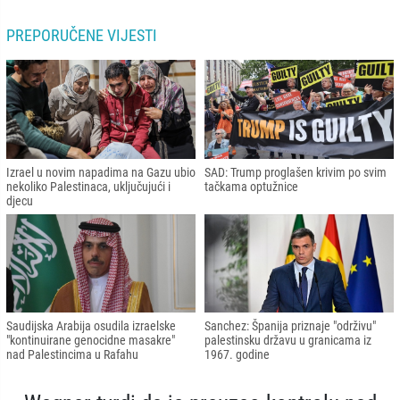
PREPORUČENE VIJESTI
Izrael u novim napadima na Gazu ubio
SAD: Trump proglašen krivim po svim
nekoliko Palestinaca, uključujući i
tačkama optužnice
djecu
Saudijska Arabija osudila izraelske
Sanchez: Španija priznaje "održivu"
"kontinuirane genocidne masakre"
palestinsku državu u granicama iz
nad Palestincima u Rafahu
1967. godine