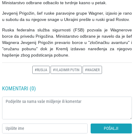
Ministarstvo odbrane odbacilo te tvrdnje kasno u petak.
Jevgenij Prigožin, šef ruske paravojne grupe Wagner, izjavio je rano
u subotu da su njegove snage u Ukrajini prešle u ruski grad Rostov.
Ruska federalna služba sigurnosti (FSB) pozvala je Wagnerove
borce da privedu Prigožina. Ministarstvo odbrane je navelo da je šef
Wagnera Jevgenij Prigožin prevario borce u "zločinačku avanturu" i
"oružanu pobunu" dok je Kremlj izdavao naređenja za njegovo
hapšenje zbog podsticanja pobune.
#RUSIJA
#VLADIMIR PUTIN
#WAGNER
KOMENTARI (0)
POŠALJI