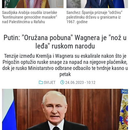
Saudijska Arabija osudila izraelske
Sanchez: Španija priznaje "održivu"
"kontinuirane genocidne masakre"
palestinsku državu u granicama iz
nad Palestincima u Rafahu
1967. godine
Putin: "Oružana pobuna" Wagnera je "nož u
leđa" ruskom narodu
Tenzije između Kremlja i Wagnera su eskalirale nakon što je
Prigožin optužio ruske snage za napad na njegove plaćenike,
dok je rusko Ministarstvo odbrane odbacilo te tvrdnje kasno u
petak
SVIJET
24.06.2023 - 10:12