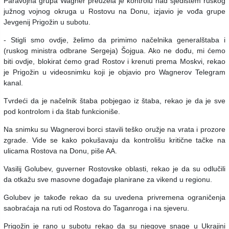
Paravojna grupa Wagner preuzela je kontrolu nad sjedištem ruskog
južnog vojnog okruga u Rostovu na Donu, izjavio je vođa grupe
Jevgenij Prigožin u subotu.
- Stigli smo ovdje, želimo da primimo načelnika generalštaba i
(ruskog ministra odbrane Sergeja) Šojgua. Ako ne dođu, mi ćemo
biti ovdje, blokirat ćemo grad Rostov i krenuti prema Moskvi, rekao
je Prigožin u videosnimku koji je objavio pro Wagnerov Telegram
kanal.
Tvrdeći da je načelnik štaba pobjegao iz štaba, rekao je da je sve
pod kontrolom i da štab funkcioniše.
Na snimku su Wagnerovi borci stavili teško oružje na vrata i prozore
zgrade. Vide se kako pokušavaju da kontrolišu kritične tačke na
ulicama Rostova na Donu, piše AA.
Vasilij Golubev, guverner Rostovske oblasti, rekao je da su odlučili
da otkažu sve masovne događaje planirane za vikend u regionu.
Golubev je takođe rekao da su uvedena privremena ograničenja
saobraćaja na ruti od Rostova do Taganroga i na sjeveru.
Prigožin je rano u subotu rekao da su njegove snage u Ukrajini