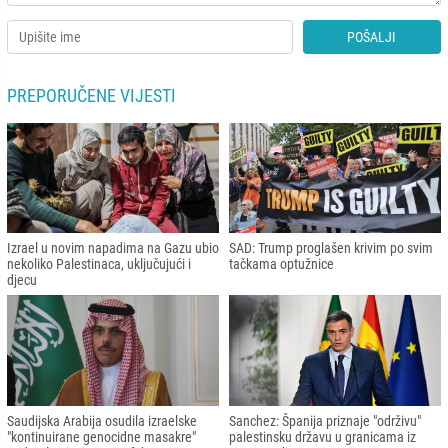
POŠALJI
PREPORUČENE VIJESTI
Izrael u novim napadima na Gazu ubio
SAD: Trump proglašen krivim po svim
nekoliko Palestinaca, uključujući i
tačkama optužnice
djecu
Saudijska Arabija osudila izraelske
Sanchez: Španija priznaje "održivu"
"kontinuirane genocidne masakre"
palestinsku državu u granicama iz