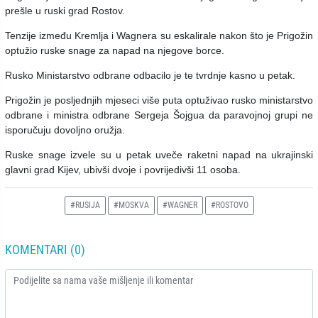
prešle u ruski grad Rostov.
Tenzije između Kremlja i Wagnera su eskalirale nakon što je Prigožin
optužio ruske snage za napad na njegove borce.
Rusko Ministarstvo odbrane odbacilo je te tvrdnje kasno u petak.
Prigožin je posljednjih mjeseci više puta optuživao rusko ministarstvo
odbrane i ministra odbrane Sergeja Šojgua da paravojnoj grupi ne
isporučuju dovoljno oružja.
Ruske snage izvele su u petak uveče raketni napad na ukrajinski
glavni grad Kijev, ubivši dvoje i povrijedivši 11 osoba.
#RUSIJA
#MOSKVA
#WAGNER
#ROSTOVO
KOMENTARI (0)