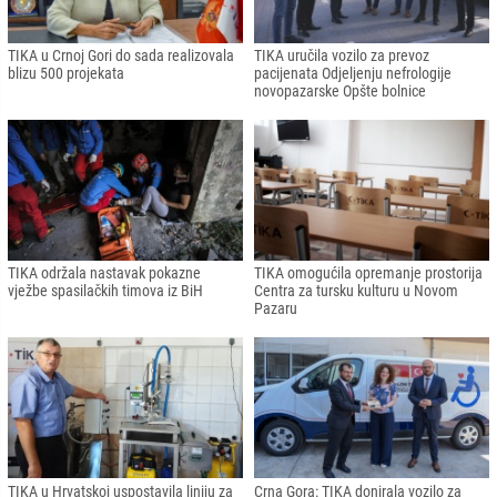
TIKA u Crnoj Gori do sada realizovala
TIKA uručila vozilo za prevoz
blizu 500 projekata
pacijenata Odjeljenju nefrologije
novopazarske Opšte bolnice
TIKA održala nastavak pokazne
TIKA omogućila opremanje prostorija
vježbe spasilačkih timova iz BiH
Centra za tursku kulturu u Novom
Pazaru
TIKA u Hrvatskoj uspostavila liniju za
Crna Gora: TIKA donirala vozilo za