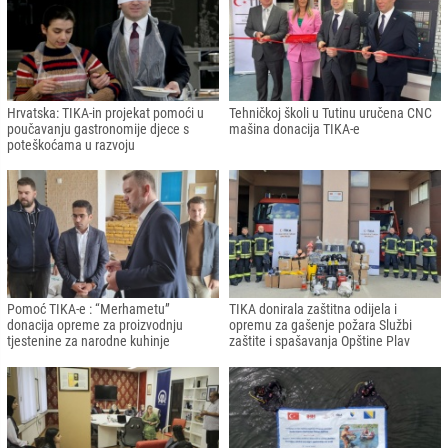
Hrvatska: TIKA-in projekat pomoći u
Tehničkoj školi u Tutinu uručena CNC
poučavanju gastronomije djece s
mašina donacija TIKA-e
poteškoćama u razvoju
Pomoć TIKA-e : “Merhametu”
TIKA donirala zaštitna odijela i
donacija opreme za proizvodnju
opremu za gašenje požara Službi
tjestenine za narodne kuhinje
zaštite i spašavanja Opštine Plav