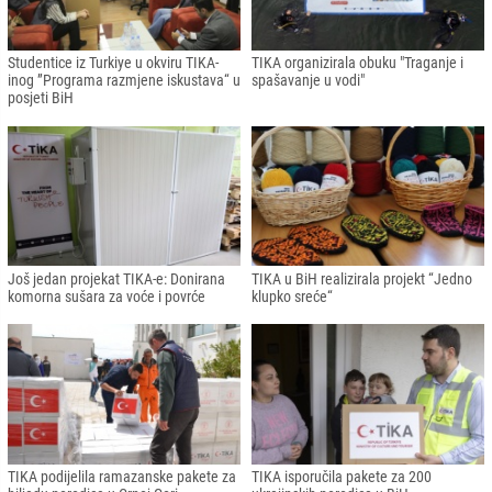
Studentice iz Turkiye u okviru TIKA-
TIKA organizirala obuku "Traganje i
inog ”Programa razmjene iskustava“ u
spašavanje u vodi"
posjeti BiH
Još jedan projekat TIKA-e: Donirana
TIKA u BiH realizirala projekt “Jedno
komorna sušara za voće i povrće
klupko sreće“
TIKA podijelila ramazanske pakete za
TIKA isporučila pakete za 200