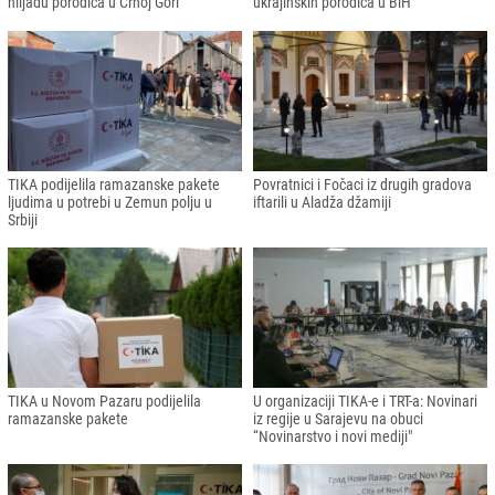
hiljadu porodica u Crnoj Gori
ukrajinskih porodica u BiH
TIKA podijelila ramazanske pakete
Povratnici i Fočaci iz drugih gradova
ljudima u potrebi u Zemun polju u
iftarili u Aladža džamiji
Srbiji
TIKA u Novom Pazaru podijelila
U organizaciji TIKA-e i TRT-a: Novinari
ramazanske pakete
iz regije u Sarajevu na obuci
“Novinarstvo i novi mediji"