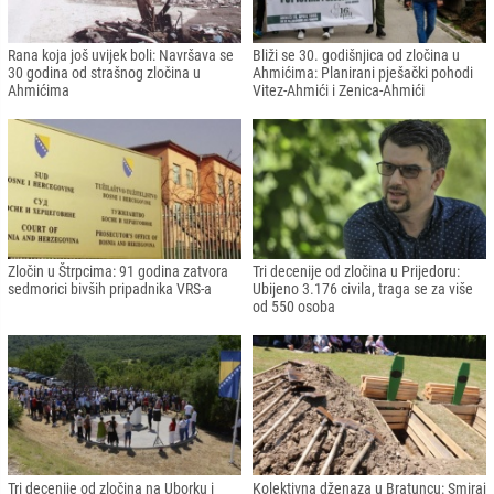
Rana koja još uvijek boli: Navršava se
Bliži se 30. godišnjica od zločina u
30 godina od strašnog zločina u
Ahmićima: Planirani pješački pohodi
Ahmićima
Vitez-Ahmići i Zenica-Ahmići
Zločin u Štrpcima: 91 godina zatvora
Tri decenije od zločina u Prijedoru:
sedmorici bivših pripadnika VRS-a
Ubijeno 3.176 civila, traga se za više
od 550 osoba
Tri decenije od zločina na Uborku i
Kolektivna dženaza u Bratuncu: Smiraj