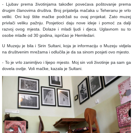
- Ljubav prema životinjama također povećava poštovanje prema
drugim članovima društva. Broj prijatelja mačaka u Teheranu je vrlo
veliki. Oni koji štite mačke podržali su ovaj projekat. Zato muzej
privlači veliku pažnju. Posjetioci daju nove ideje i pomoć za dalji
razvoj ovog mjesta. Dolaze i mladi ljudi i djeca. Uglavnom su to
osobe mlađe od 30 godina, ispričao je Hemledari.
U Muzeju je bila i Sirin Sultani, koja je informaciju o Muzeju vidjela
na društvenim mrežama i odlučila je da sa sinom posjeti ovo mjesto.
- To je vrlo zanimljivo i lijepo mjesto. Moj sin voli životinje pa sam ga
dovela ovdje. Voli mačke, kazala je Sultani.