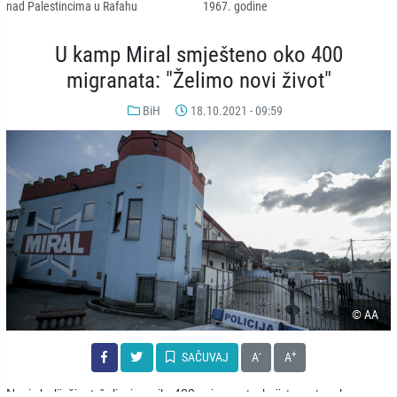
nad Palestincima u Rafahu
1967. godine
U kamp Miral smješteno oko 400
migranata: "Želimo novi život"
BiH
18.10.2021 - 09:59
© AA
-
+
SAČUVAJ
A
A
Novi, bolji život želja je svih 400 migranata koji trenutno borave u