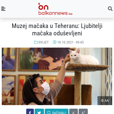
Muzej mačaka u Teheranu: Ljubitelji
mačaka oduševljeni
SVIJET
18.10.2021 - 09:45
© AA
-
+
SAČUVAJ
A
A