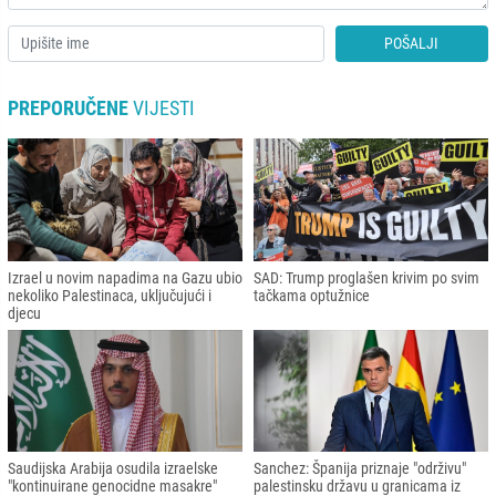
POŠALJI
PREPORUČENE
VIJESTI
Izrael u novim napadima na Gazu ubio
SAD: Trump proglašen krivim po svim
nekoliko Palestinaca, uključujući i
tačkama optužnice
djecu
Saudijska Arabija osudila izraelske
Sanchez: Španija priznaje "održivu"
"kontinuirane genocidne masakre"
palestinsku državu u granicama iz