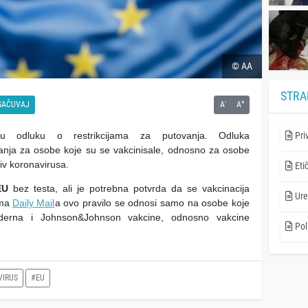
© AA
STRA
-
+
SAČUVAJ
A
A
vu odluku o restrikcijama za putovanja. Odluka
Pri
vanja za osobe koje su se vakcinisale, odnosno za osobe
tiv koronavirusa.
Eti
EU
bez testa, ali je potrebna potvrda da se vakcinacija
Ure
ima
Daily Mail
a ovo pravilo se odnosi samo na osobe koje
oderna i Johnson&Johnson vakcine, odnosno vakcine
Poli
VIRUS
#EU