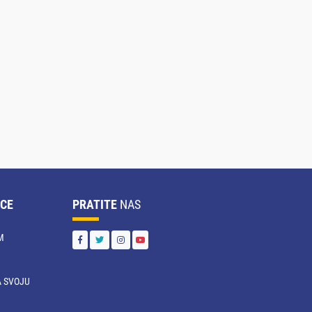
CE
PRATITE
NAS
M
 SVOJU
U