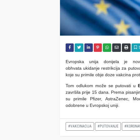
Evropska unija donijela je no
obhvata ukidanje restrikcija za puto
koje su primile obje doze vakcina pro
Tom odlukom može se putovati u
završila prije 15 dana. Prema pisanj
su primile Pfizer, AstraZenec, M
odobrene u Evropskoj uniji.
#VAKCINACIJA
#PUTOVANJE
#KORONA