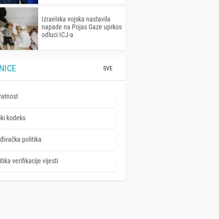
Izraelska vojska nastavila
napade na Pojas Gaze uprkos
odluci ICJ-a
NICE
SVE
vatnost
čki kodeks
đivačka politika
tika verifikacije vijesti