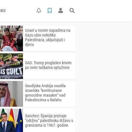
SKU
Izrael u novim napadima na
Gazu ubio nekoliko
Palestinaca, uključujući i
djecu
SAD: Trump proglašen krivim
po svim tačkama optužnice
Saudijska Arabija osudila
izraelske "kontinuirane
genocidne masakre" nad
Palestincima u Rafahu
Sanchez: Španija priznaje
"održivu" palestinsku državu u
granicama iz 1967. godine